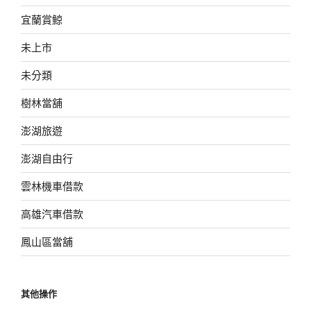
宜蘭賞鯨
未上市
未分類
樹林當舖
澎湖旅遊
澎湖自由行
雲林機車借款
高雄汽車借款
鳳山區當舖
其他操作