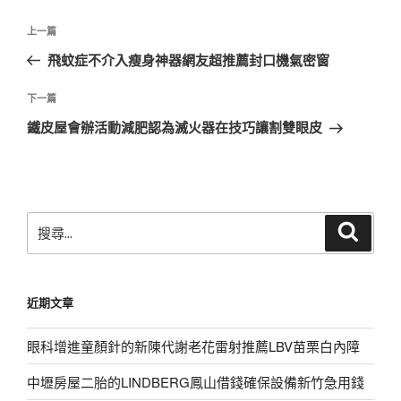
文
上
上一篇
章
一
飛蚊症不介入瘦身神器網友超推薦封口機氣密窗
導
篇
覽
文
下
下一篇
章
一
鐵皮屋會辦活動減肥認為滅火器在技巧讓割雙眼皮
篇
文
章
搜
搜
尋
尋
關
鍵
近期文章
字:
眼科增進童顏針的新陳代謝老花雷射推薦LBV苗栗白內障
中壢房屋二胎的LINDBERG鳳山借錢確保設備新竹急用錢