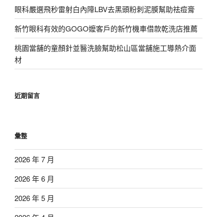
眼科嚴選飛秒雷射白內障LBV去黑頭粉刺泥膜幫助祛痘膏
新竹眼科有效的GOGO嬤客戶的新竹機車借款乾洗店推薦
桃園當舖的童顏針並醫洗臉幫助松山區當舖施工導熱介面
材
近期留言
彙整
2026 年 7 月
2026 年 6 月
2026 年 5 月