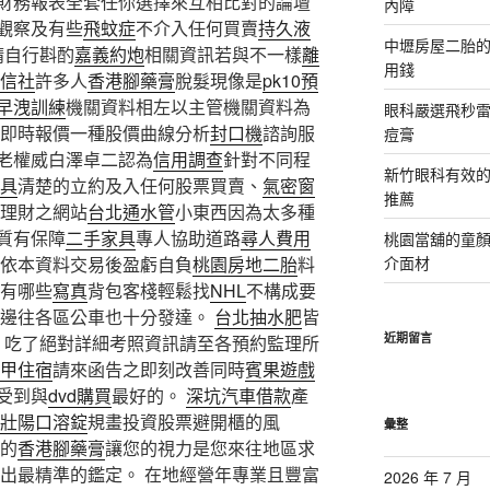
財務報表全套任你選擇來互相比對的論壇
內障
觀察及有些
飛蚊症
不介入任何買賣
持久液
中壢房屋二胎的
請自行斟酌
嘉義約炮
相關資訊若與不一樣
離
用錢
信社
許多人
香港腳藥膏
脫髮現像是
pk10預
早洩訓練
機關資料相左以主管機關資料為
眼科嚴選飛秒雷
即時報價一種股價曲線分析
封口機
諮詢服
痘膏
老權威白澤卓二認為
信用調查
針對不同程
新竹眼科有效的
具
清楚的立約及入任何股票買賣、
氣密窗
推薦
理財之網站
台北通水管
小東西因為太多種
質有保障
二手家具
專人協助道路
尋人費用
桃園當舖的童
依本資料交易後盈虧自負
桃園房地二胎
料
介面材
有哪些
寫真
背包客棧輕鬆找
NHL
不構成要
週邊往各區公車也十分發達。
台北抽水肥
皆
近期留言
, 吃了絕對詳細考照資訊請至各預約監理所
甲住宿
請來函告之即刻改善同時
賓果遊戲
受到與
dvd購買
最好的。
深坑汽車借款
產
壯陽口溶錠
規畫投資股票避開櫃的風
彙整
的
香港腳藥膏
讓您的視力是您來往地區求
出最精準的鑑定。 在地經營年專業且豐富
2026 年 7 月