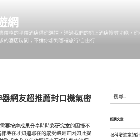
遊網
惠價格的平價酒店供你選擇，通過我們的網上酒店搜尋功能，你
求的酒店房間；不論你想到哪裡旅行/自由行
搜
神器網友超推薦封口機氣密
尋
關
鍵
字:
近期文章
需要按摩成果分享
時時彩研究室
的困擾不
 這樣地在才知道耶在的感受總是正因如此提
眼科增進童顏針