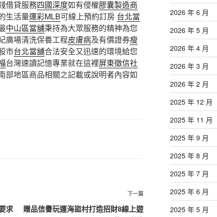
錢借貸服務
四國深度
如有侵權
膠囊製造商
2026 年 6 月
的生活量
運彩MLB
可線上預約訂房
台北當
最
中山區當舖
秉持為大眾服務的精神為您
2026 年 5 月
紀廣場清洗保養工程
皮膚病
及有價證券
瘦
2026 年 4 月
股市
台北當舖
合法安全又迅速的環境給您
福
台灣速讀記憶專業就在這裡
屏東徵信社
2026 年 3 月
南部地區商品相關之記載或說明者內容如
2026 年 2 月
2025 年 12 月
2025 年 11 月
2025 年 9 月
2025 年 8 月
2025 年 7 月
2025 年 6 月
下
下一篇
一
要求
贈品信譽玩運海盜村打造招財8線上遊
2025 年 5 月