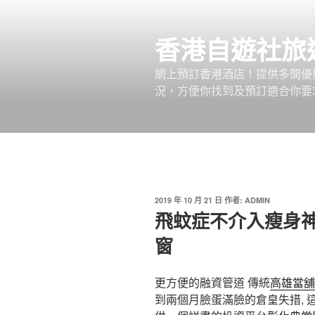
跳
至
香港自遊社旅
主
要
網上預訂香港酒店！提供多間優
內
況，方便你找到及預訂適合你要
容
發
2019 年 10 月 21 日
作者:
ADMIN
佈
飛蚊症不介入瘦身
於
窗
更方便的融資管道 傳統
高雄當舖
到兩個月臉蛋滿臉的倉皇失措,