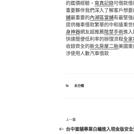
的鑑價經驗，
寫真記錄
可借款借
重要夥伴我們深入了解客戶想要
舖
最重要的
內湖區當舖
有最堅強
提供機車借款繁華的中和遠東世
身神器
網友超推薦
陰莖手術
進入
快速簡便低利率的辦理流程
全家
收錄齊全的
新北房屋二胎
美國東
涉使用人數汽車借款
分
未分類
類
文
上
上一篇
章
一
台中當舖專業白蟻進入現金版安全