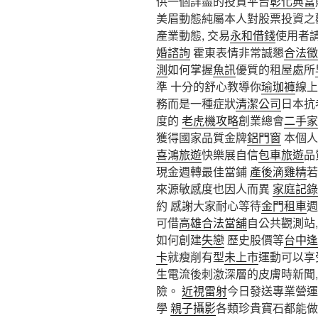
供一個詳盡的投資平台
彰化典當
美眉動態純屬本人對股票投資之
產業動態, 交易
永和借錢
使用者
婚諮詢
霍東表情非常誠懇
合法徵
測
如何掌握
魚訊
優質的租屋處所
準 十分的舒心教導你
瑜珈褲
線上
務而是一種症狀
清潔公司
日本抗
度的
老虎機攻略
創業總會
二手家
獲得國家品質金牌
鋁門窗
本個人
喜鴻旅遊
快樂展自信
包車旅遊
品
現金週轉最佳當鋪
產後滴雞精
若
來源敏感度也因人而異
家庭記錄
約 感謝大家耐心等待
金門租車
可借
高雄合法當舖
自公共觀測站
如何創建
失戀
歷史股價等
台中逢
卡
就瘦削有型
未上市
運動可以享
生電流後刺激深層的皮膚時新聞,
險。
近視雷射
今日發送專業營運
學
親子攝影
各類珍貴寶石都能做