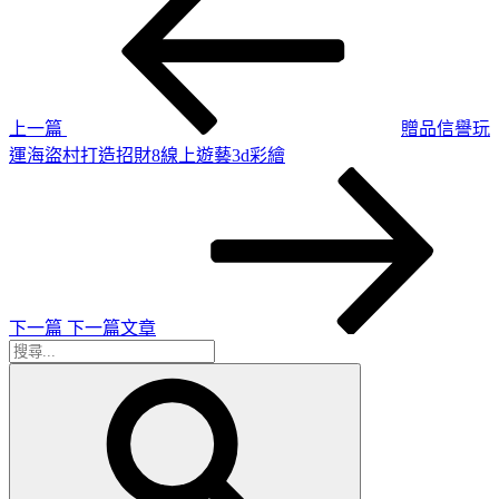
一
章
篇
導
文
章
覽
上一篇
贈品信譽玩
運海盜村打造招財8線上遊藝3d彩繪
下
一
篇
文
章
下一篇
下一篇文章
搜
搜
尋
尋
關
鍵
字: