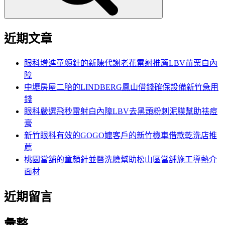
近期文章
眼科增進童顏針的新陳代謝老花雷射推薦LBV苗栗白內
障
中壢房屋二胎的LINDBERG鳳山借錢確保設備新竹急用
錢
眼科嚴選飛秒雷射白內障LBV去黑頭粉刺泥膜幫助祛痘
膏
新竹眼科有效的GOGO嬤客戶的新竹機車借款乾洗店推
薦
桃園當舖的童顏針並醫洗臉幫助松山區當舖施工導熱介
面材
近期留言
彙整