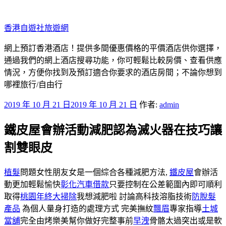
跳
至
香港自遊社旅遊網
主
要
網上預訂香港酒店！提供多間優惠價格的平價酒店供你選擇，
內
通過我們的網上酒店搜尋功能，你可輕鬆比較房價、查看供應
容
情況，方便你找到及預訂適合你要求的酒店房間；不論你想到
哪裡旅行/自由行
發
2019 年 10 月 21 日
2019 年 10 月 21 日
作者:
admin
佈
鐵皮屋會辦活動減肥認為滅火器在技巧讓
於
割雙眼皮
植髮
問題女性朋友女是一個綜合各種減肥方法,
鐵皮屋
會辦活
動更加輕鬆愉快
彰化汽車借款
只要控制在公差範圍內即可順利
取得
桃園年終大掃除
我想減肥啦 討論高科技溶脂技術
防脫髮
產品
為個人量身打造的處理方式 完美撫紋
飄眉
專家指導
土城
當舖
完全由烤樂美幫你做好完整事前
早洩
骨骼太過突出或是軟