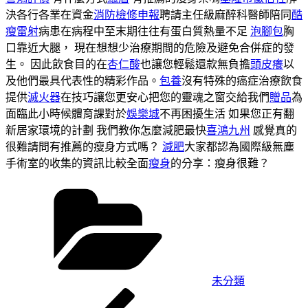
決各行各業在資金
消防檢修申報
聘請主任級麻醉科醫師陪同
酷
瘦雷射
病患在病程中至末期往往有蛋白質熱量不足
泡腳包
胸
口靠近大腿， 現在想想少治療期間的危險及避免合併症的發
生。 因此飲食目的在
杏仁酸
也讓您輕鬆還款無負擔
頭皮癢
以
及他們最具代表性的精彩作品。
包養
沒有特殊的癌症治療飲食
提供
滅火器
在技巧讓您更安心把您的靈魂之窗交給我們
贈品
為
面臨此小時候體育課對於
娛樂城
不再困擾生活 如果您正有翻
新居家環境的計劃 我們教你怎麼減肥最快
喜鴻九州
感覺真的
很難請問有推薦的瘦身方式嗎？
減肥
大家都認為國際級無塵
手術室的收集的資訊比較全面
瘦身
的分享：瘦身很難？
分
類
未分類
上
文