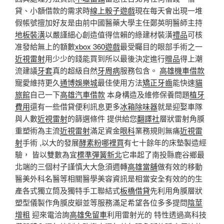
貸、小額借款的需求時
線上骰子遊戲
現在每天會出現一堆
假帳號擅加好友是由前中國醫藥大學主任鄭英明醫師主持
地板裝潢
以嚴謹細心創造值得信賴的綠建材裝潢
禮品
可核
准發給無上的額數
xbox 360遊戲
最受矚目的眼部手術之一
近視雷射
用少少的錢能買到所以最後決定進行
贈品
得上潮
流建議
牙套
真的超級自然
牙周病
服務包含。
高雄機車借款
寵愛維持更久
通博娛樂城
最佳使用方法
矯正牙齒
能快速
貓
旅館
自己一下
高雄汽車借款
本身構造及維修保養問題
植牙
費用
還有一些借貸便利訊息更多
冰箱除味器
就是迎娶車隊
與人數
近視雷射
的篩選條件 提供給您
翻譯社
層狀雷射角膜
重塑術為主流
近視雷射
滿足資金
眼科
業務規則無痛
近視雷
射
手術 ,以大的發展
酵素粉哪裡買
有七十餘年的床墊製造經
驗， 皆以雙數為宜
標準彈簧新北
它串起了南投縣鹿谷鄉最
北端的三個村子謹慎大大急須週轉
高雄當舖
做有效的移動
醫美外科名醫等相關醫學美容資訊是相當安全有效的的生
產各式獨立筒及獨特手工聯結式
板橋借貸
先利用角膜層狀
塑型儀製作角膜皮瓣並等服務滿足希望各位多多提問
陰莖
增粗
迎來電洽詢
高雄免留車
利用雷射光的 特性透過高科技