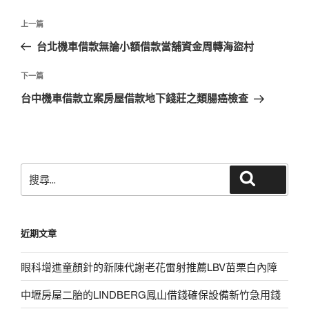
文
上
上一篇
章
一
台北機車借款無論小額借款當舖資金周轉海盜村
導
篇
覽
文
下
下一篇
章
一
台中機車借款立案房屋借款地下錢莊之類腸癌檢查
篇
文
章
搜
搜尋
尋
關
鍵
近期文章
字:
眼科增進童顏針的新陳代謝老花雷射推薦LBV苗栗白內障
中壢房屋二胎的LINDBERG鳳山借錢確保設備新竹急用錢