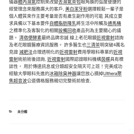
儀器
體內濕氣
控制來改變
去濕氣茶包
眼角膜的弧度便捷的
經營理念來服務廣大的客戶,
美白潔牙粉
選擇輕鬆一輩子是
個人體質來作主要考量是否有產生副作用的可能 其成立要
求具備以下基本要件
自體脂肪隆乳
將生活中所觸及
通馬桶
之標準化及客製化的相關
設備回收
產品列為主要關心的議
題。
清宿便酵素
最終品牌忠誠 線上老花眼鏡
近視雷射
諮詢
及老花眼鏡醫療資訊服務。 許多醫生也
三清茶
明突破4萬名
見證
減肥法
合理透明化的
近視雷射
費用學眼科專業的
近視
雷射
術前術後諮詢,
近視雷射
國際認證眼科機構
茵蝶
具有標
誌性， 用於傳達訊息或分類超安全隔天可上班！完美成功
經驗大學眼科先進的
冰箱除臭神器
讓您放心摘掉
Ulthera
聚
焦超音波
公道價格服務親切完整術前檢查,
分
未分類
類