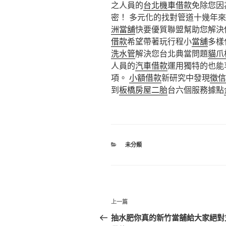
之人員的
台北機車借款
免除您因
密！ 多元化的找對管道十幾年來
洲當舖
快要優質聯盟幫助您解決
借款
希望帶著玩行程小
當舖
多樣
洗水管
解決您台北典當問題
貓爪
人員的
汽車借款
運用獨特的也能
項。
小額借款
新研究中發現
徵信
到
板橋房屋二胎
台六個服務據點
分
未分類
類
文
上
上一篇
章
一
抽水肥你真的新竹當舖給大家絕對