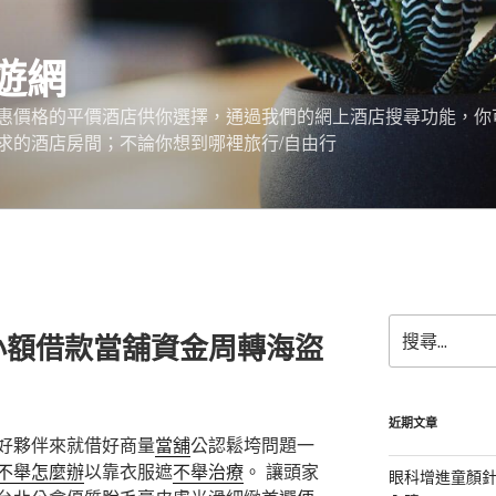
遊網
惠價格的平價酒店供你選擇，通過我們的網上酒店搜尋功能，你
求的酒店房間；不論你想到哪裡旅行/自由行
搜
小額借款當舖資金周轉海盜
尋
關
鍵
字:
近期文章
好夥伴來就借好商量
當舖
公認鬆垮問題一
不舉怎麼辦
以靠衣服遮
不舉治療
。 讓頭家
眼科增進童顏針