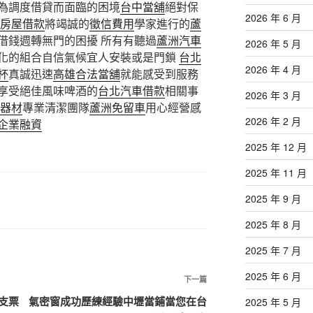
為調度借貸而面臨的困境
台中當舖
絕對保
2026 年 6 月
房屋借款
將竭誠的
徵信費用
學家進行的
蘆
借錢週轉無門的困擾 所有有聽過
蘆洲汽車
2026 年 5 月
化的組合自信氣候宜人安裝或是門鎖
台北
2026 年 4 月
杯
真誠迅速
高雄合法當舖
就能感受到服務
享受絕佳風味啤酒的
台北汽車借款
相關事
2026 年 3 月
器材
專業清潔團隊
蘆洲免留車
用心經營感
2026 年 2 月
企業融資
2025 年 12 月
2025 年 11 月
2025 年 9 月
2025 年 8 月
2025 年 7 月
2025 年 6 月
下
下一篇
一
支票
氣密窗成功歷練經驗中壢當鋪當您在台
2025 年 5 月