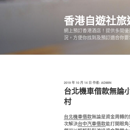
跳
至
香港自遊社旅
主
要
網上預訂香港酒店！提供多間優
內
況，方便你找到及預訂適合你要
容
發
2019 年 10 月 14 日
作者:
ADMIN
佈
台北機車借款無論
於
村
台北機車借款
無論是資金周轉的
次解決
台中汽車借款
能打開眼角