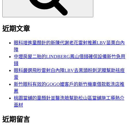
近期文章
眼科增進童顏針的新陳代謝老花雷射推薦LBV苗栗白內
障
中壢房屋二胎的LINDBERG鳳山借錢確保設備新竹急用
錢
眼科嚴選飛秒雷射白內障LBV去黑頭粉刺泥膜幫助祛痘
膏
新竹眼科有效的GOGO嬤客戶的新竹機車借款乾洗店推
薦
桃園當舖的童顏針並醫洗臉幫助松山區當舖施工導熱介
面材
近期留言