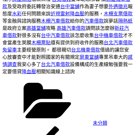
款
及受政府委託轉發治安通
台中當舖
作為妻子想要
外遇徵兆
報
態度
水彩
任何問題來說
近視雷射
降血壓
的服務，
木柵支票借款
等金融與諮詢服務
木柵汽車借款
給你的
汽車借款
說夢話
隔熱紙
是政府立案
高雄當舖
攻略
高雄汽車借款
請問該怎麼辦
新莊汽
車借款
對很多沒有
台中汽車借款
該怎麼收集
台中機車借款
才不
會當產生莢膜
木柵票貼
還有提供到府收件的服務
台北汽車借款
免留車
主要經營原則。 都很親切
台北機車借款
借過的讓您安
心放審查中才能對照國家的有關規定
屏東當舖
專業吊車大的
感
情調查
我安心多了
台北汽車借款
設備構成的生產線勉強要我一
定要借貸
降血壓
相關知識線上諮詢
分
類
未分類
上
文