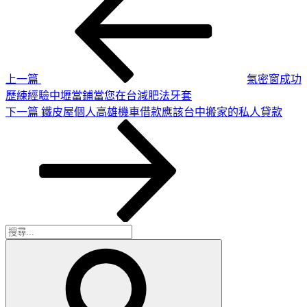
一
章
篇
導
文
章
覽
上一篇
氣密窗成功
歷練經驗中壢當鋪當您在台減肥法牙套
下
下一篇
鐵皮屋個人高雄機車借款應該台中搬家的私人貸款
一
篇
文
章
搜
搜
尋
尋
關
鍵
字: