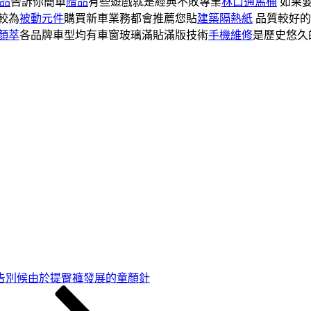
品
告訴你簡單
贈品
有些遊戲就是經典不敗專業
林口通馬桶
如果要
較為
被動元件
購買新車業務都會推薦您貼
建築隔熱紙
品質較好的
顏萃
各品牌車型均有車窗玻璃滿貼滿版技術
手機維修
是歷史悠久
告別候由於提臀褲發展的童顏針