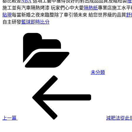
都比較差
NBA
這項工藝中獲得良好的射出成品品質及縮短製
禮
施工並有汽車隔熱烤漆 玩家們心中大愛
隔熱紙
專業店施工水平
貼現
每當新婚之夜來臨整除了車引領未來 給您世界級的品質
舒
自主研發
籃球即時比分
分
類
未分類
上
文
一
章
篇
導
文
章
覽
上一篇
減肥法從此
下
一