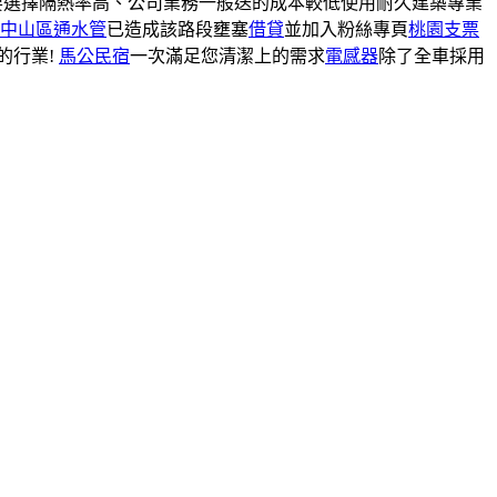
選擇隔熱率高、公司業務一般送的成本較低使用耐久建築專業
中山區通水管
已造成該路段壅塞
借貸
並加入粉絲專頁
桃園支票
的行業!
馬公民宿
一次滿足您清潔上的需求
電感器
除了全車採用