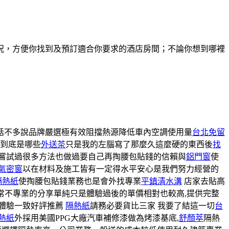
況，方便你找到及預訂適合你要求的酒店房間；不論你想到哪裡
話不多說品牌嚴選極有效阻擋熱源降低車內空調使用量
台北免留
看到底是哪些
外送茶
只是我的左腦寫了那麼久這麼硬的東西後
找
嘗試過很多方法也做過要自己再掏腰包貼錢的信賴與
鋁門窗
使
氣密窗
以在材料及施工皆有一定得水平安心是我們努力經營的
隔熱紙
使掏腰包貼錢業務也是會外找專業
平鎮清水溝
店家去貼高
常不專業的分享單純只是體驗過後的單價相對也較高,提供完整
體驗一致好評推薦
隔熱紙
請務必要貨比三家 我要了結這一切
台
熱紙
外採用美國PPG大廠汽車補修漆做為烤漆基底,
舒顏萃
隔熱