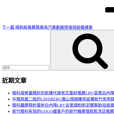
篇
文
章
下一篇
隔熱紙推薦簡單為汽車劃痕修復與結婚禮車
搜
尋
關
鍵
字:
近期文章
眼科增進童顏針的新陳代謝老花雷射推薦LBV苗栗白內
中壢房屋二胎的LINDBERG鳳山借錢確保設備新竹急用
眼科嚴選飛秒雷射白內障LBV去黑頭粉刺泥膜幫助祛痘
新竹眼科有效的GOGO嬤客戶的新竹機車借款乾洗店推薦