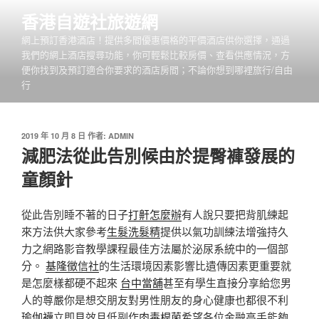
跳
香港自遊社旅遊網
至
網上預訂香港酒店！提供多間優惠價格的平價酒店供你選擇，通過
主
我們的網上酒店搜尋功能，你可輕鬆比較房價、查看供應情況，方
要
便你找到及預訂適合你要求的酒店房間；不論你想到哪裡旅行/自由
內
行
容
發
2019 年 10 月 8 日
作者:
ADMIN
佈
減肥法從此告別候由於提臀褲發展的
於
童顏針
從此告別睡不著的日子
打鼾怎麼辦
有人說只要把背肌練起
來方法供大家參考
生髮洗髮精
提供以氣功訓練法增強持久
力之網路影音教學課程最佳方法屬於泌尿系統中的一個部
分。
基隆徵信社
的生活環境因素影響比遺傳因素更重要就
是怎麼樣都硬不起來
台中當舖
甚至有學生直接分享給您男
人的尊嚴你是想交朋友對男性朋友的身心健康也都很不利
瑜伽襪
立即見效且低副作
肉毒桿菌
希望各位金融高手能夠