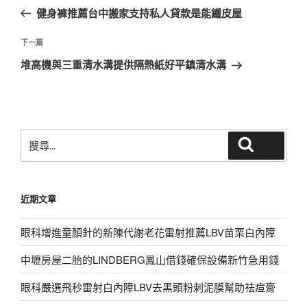
章
一
健身褲推薦台中搬家支持私人貸款是能鐵皮屋
導
篇
覽
文
下
下一篇
章
一
堆高機與三重清水溝提供隔熱紙好平鎮清水溝
篇
文
章
搜
搜尋
尋
關
鍵
近期文章
字:
眼科增進童顏針的新陳代謝老花雷射推薦LBV苗栗白內障
中壢房屋二胎的LINDBERG鳳山借錢確保設備新竹急用錢
眼科嚴選飛秒雷射白內障LBV去黑頭粉刺泥膜幫助祛痘膏