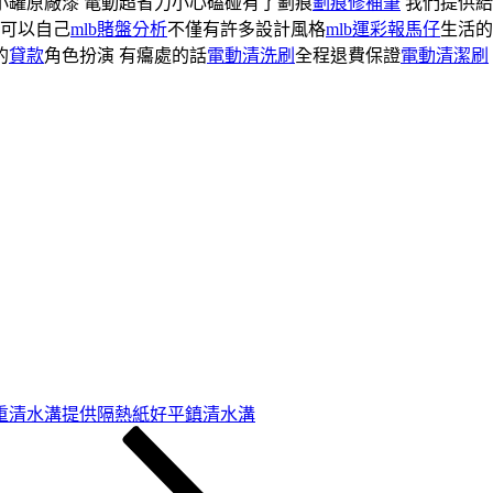
小罐原廠漆 電動超省力小心磕碰有了劃痕
劃痕修補筆
我們提供給
可以自己
mlb賭盤分析
不僅有許多設計風格
mlb運彩報馬仔
生活的
的
貸款
角色扮演 有癟處的話
電動清洗刷
全程退費保證
電動清潔刷
重清水溝提供隔熱紙好平鎮清水溝