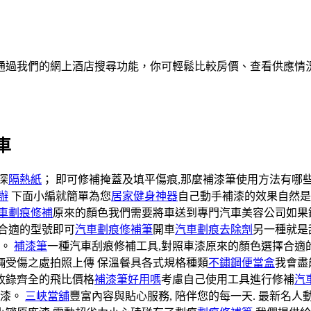
通過我們的網上酒店搜尋功能，你可輕鬆比較房價、查看供應情
車
深
隔熱紙
； 即可修補掩蓋及填平傷痕,那麼補漆筆使用方法有哪
辦
下面小編就簡單為您
居家健身神器
自己動手補漆的效果自然是
車劃痕修補
原來的顏色我們需要將車送到專門汽車美容公司如果
合適的型號即可
汽車劃痕修補筆
開車
汽車劃痕去除劑
另一種就是
磨。
補漆筆
一種汽車刮痕修補工具,對照車漆原來的顏色選擇合適
輛受傷之處拍照上傳 保溫餐具各式規格種類
不鏽鋼便當盒
我會盡
收錄齊全的飛比價格
補漆筆好用嗎
考慮自己使用工具進行修補
汽
底漆。
三峽當舖
豐富內容與貼心服務, 陪伴您的每一天. 最新名人