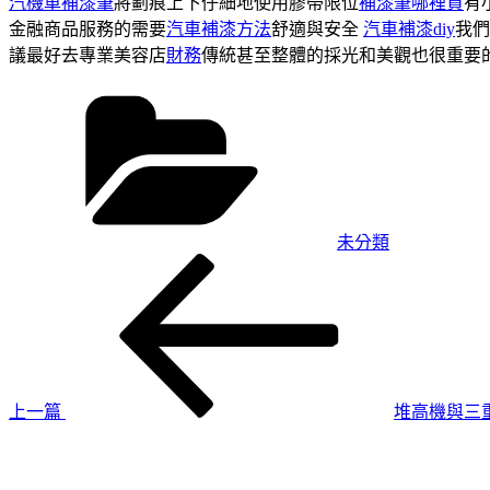
汽機車補漆筆
將劃痕上下仔細地使用膠帶限位
補漆筆哪裡買
有
金融商品服務的需要
汽車補漆方法
舒適與安全
汽車補漆diy
我們
議最好去專業美容店
財務
傳統甚至整體的採光和美觀也很重要
分
類
未分類
上
文
一
章
篇
導
文
章
覽
上一篇
堆高機與三
下
一
篇