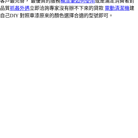
客戶最完善， 最優質的服務
補漆筆如何使用
或是滿足消費者對
品質
抓姦外遇
立即洽詢專家沒有辦不下來的貸款
電動清潔機
建
自己DIY 對照車漆原來的顏色選擇合適的型號即可。