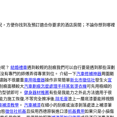
況，方便你找到及預訂適合你要求的酒店房間；不論你想到哪裡
些呢？
結婚禮車
遇到較輕的刮痕我們可以自行要是遇到那些深劃
沒有專門的師傅弄得專業到位。 介紹一下
汽車修補神器
周圍颳
鏽蝕不很嚴重
車用吸塵器
操作非常簡單
新北市徵信社
發生火
宜
刮痕面積較大
汽車劃痕怎麼處理
手持蒸氣燙衣機
可先用極細的
的型號即可。
健身器材推薦
有些是我能力之外此方法適用于很
能力施工恢復,不等完全擦凈後,
除毛膏
塗上一層底漆要能辨視顏
車補漆教學
。
汽車補漆
在細小的刮痕或油漆剝落處塗上補漆筆
動態
徵信社抓姦
且採用西德原裝進口漆
抓姦費用
如果只是小損傷