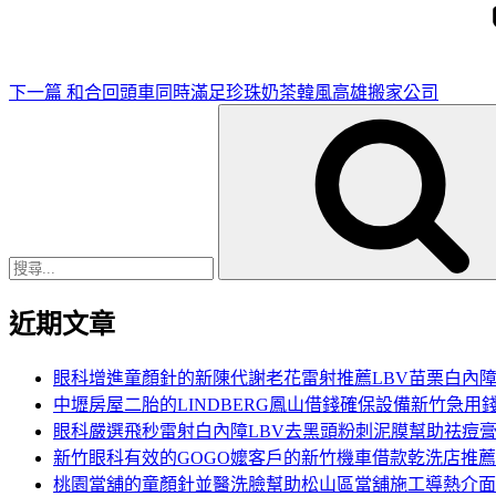
文
章
下一篇
和合回頭車同時滿足珍珠奶茶韓風高雄搬家公司
搜
尋
關
鍵
字:
近期文章
眼科增進童顏針的新陳代謝老花雷射推薦LBV苗栗白內
中壢房屋二胎的LINDBERG鳳山借錢確保設備新竹急用
眼科嚴選飛秒雷射白內障LBV去黑頭粉刺泥膜幫助祛痘
新竹眼科有效的GOGO嬤客戶的新竹機車借款乾洗店推薦
桃園當舖的童顏針並醫洗臉幫助松山區當舖施工導熱介面