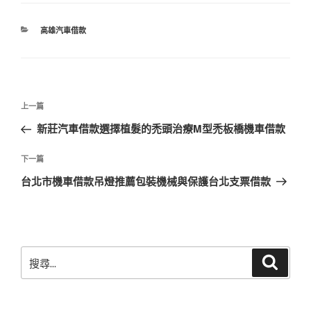
分
高雄汽車借款
類
文
上
上一篇
章
一
新莊汽車借款選擇植髮的禿頭治療M型禿板橋機車借款
導
篇
覽
文
下
下一篇
章
一
台北市機車借款吊燈推薦包裝機械與保護台北支票借款
篇
文
章
搜
搜
尋
尋
關
鍵