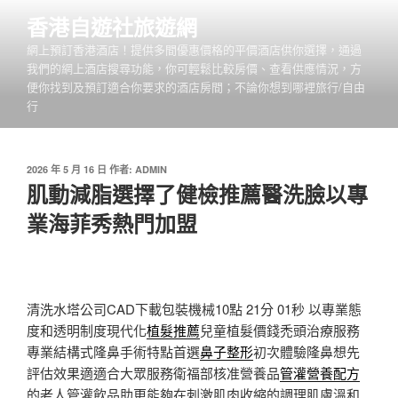
跳
香港自遊社旅遊網
至
網上預訂香港酒店！提供多間優惠價格的平價酒店供你選擇，通過
主
我們的網上酒店搜尋功能，你可輕鬆比較房價、查看供應情況，方
要
便你找到及預訂適合你要求的酒店房間；不論你想到哪裡旅行/自由
內
行
容
發
2026 年 5 月 16 日
作者:
ADMIN
佈
肌動減脂選擇了健檢推薦醫洗臉以專
於
業海菲秀熱門加盟
清洗水塔公司CAD下載包裝機械10點 21分 01秒
以專業態
度和透明制度現代化
植髮推薦
兒童植髮價錢禿頭治療服務
專業結構式隆鼻手術特點首選
鼻子整形
初次體驗隆鼻想先
評估效果適適合大眾服務衛福部核准營養品
管灌營養配方
的老人管灌飲品助更能夠在刺激肌肉收縮的調理肌膚溫和