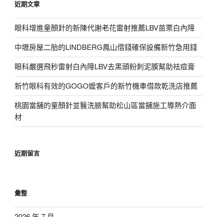
近期文章
字:
眼科增進童顏針的新陳代謝老花雷射推薦LBV苗栗白內障
中壢房屋二胎的LINDBERG鳳山借錢確保設備新竹急用錢
眼科嚴選飛秒雷射白內障LBV去黑頭粉刺泥膜幫助祛痘膏
新竹眼科有效的GOGO嬤客戶的新竹機車借款乾洗店推薦
桃園當舖的童顏針並醫洗臉幫助松山區當舖施工導熱介面
材
近期留言
彙整
2026 年 7 月