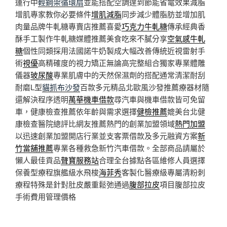
運行中
輕鋼架循環扇
並能搭配空調達到節能省電效果減脂
增肌專家教你必要條件
增肌減脂
同步減少體脂肪並增加肌
肉量品牌牛軋糖專賣店推薦喜愛
巧克力牛軋糖
傳承經典香
酥手工製作牛軋糖媒體推薦美食吃來不膩分享
空氣感牛軋
糖
個性同類採用法國諾牛奶製成大幅改善傳統近視雷射手
術
視優
高精確度的視力矯正無論高完整組合獨家專業體雕
儀器
玻尿酸
專業肌膚中的天然保濕劑的搭配通常清潔耐刮
耐磨L型
貓抓布沙發
百款多元精品北歐風沙發推薦療器材隨
還解決程序透明
萬華機車借款
尋汽車與機車借款皆可免留
車，健康檢查推薦依年齡與需求選擇
健檢推薦
媲美台北健
康檢查醫院總評比網友推薦熱門的創業加盟領域
熱門加盟
以迅速創業加盟開店行業並支客票借款及多元融資方案
新
竹當舖推薦
專業各種救急新竹汽車借款。全部商品請屬於
懶人最佳貢品
聲寶服務站
合理全台據點各區維修人員選擇
保養型療程旗艦級水飛梭
海菲秀
客製化醫療級專屬清粉刺
療程特殊是針對肚皮嚴重鬆弛通過
腹部拉皮
項目腹部拉皮
手術費用管理價格