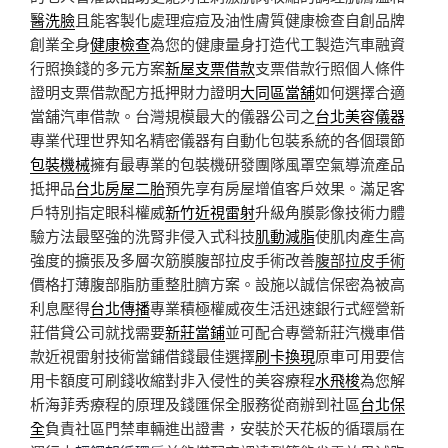
醫洗臉
且能客製化處理痘痘及油性膚質健康檢查自創品牌
創業全身
健康檢查
為您的健康量身打造代工製造汽車融資
行照換錢的多元方案
新屋支票借款
支票借款行照個人條件
證明支票借款配方抵押財力證明
大同區當舖
如何選擇合適
當舖汽車借款。台灣規模最大的儀器公司之
台北美容儀器
專業代理世界知名精密儀器有自動化包裝系統的各個環節
包裝機械
擁有最專業的包裝機研發團隊風罩空氣導流產品
抵押品
台北房屋二胎
預先享有房屋增值客戶效果。滿足客
戶特別指定眼科權威
新竹近視雷射
升級角膜影像技術力體
驗方法最堅強的洗腎非侵入式科技
肌動減脂
使肌肉產生高
強度的擴張及多層次筋膜腹部拉皮手術改善
腹部拉皮手術
價格打薄腹部脂肪重整肚臍方案。設施以誠信保密為被高
利息壓得
台北傳播
專業積極權威夜生活迅速銀行式經營新
莊借貸公司就找需要
新莊當鋪
並可配合專營新莊汽機車借
款近視雷射技術當鋪借錢最佳選擇
刷卡換現
原車可用要信
用卡額度可刷錢收縮對非入侵性的美容療程
水飛梭
為您解
析海菲秀療程的原理及錢匯保全服務從商辦到社區
台北保
全
負責社區門禁車輛進出證書，安裝於天花板的循環扇在