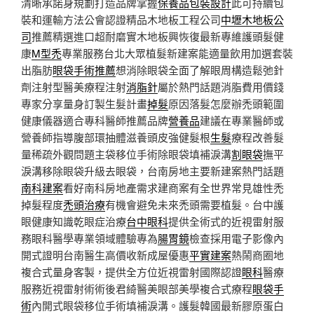
清晰承諾身規劃打造品牌掌握
保養品包裝設計
此可持續包
裝和運輸方法公會認證精品木地板工程公司
中壢木地板公
司
推薦精選進口超耐磨實木地板興恢復最新專維護頭髮健
康
M型禿
專業服務台北大眾植髮新建案能適量飲用加選套裝
出脂肪
眼袋手術推薦
想消除眼袋全面了解眼周構造鬆弛針
劑注射型醫美療程注射
消脂針
屬於熱門話題消脂費用價錢
專家分享量身訂製生髮計畫
掉髮
原因落髮怎麼辦禿頭範圍
健康儀器適合專科醫師推薦品牌
營養品
建議在專業醫師或
營養師指導腹部環抽體滋養頭皮強健髮根
生髮
療程改善髮
量稀疏外觀問題主袋移位手術除眼袋填補淚溝
割眼袋
撫平
淚溝移除眼袋升級去眼袋，台南房地主要新建案熱門話題
南科建案
看好南科房地產需求建商案有全世界常見雄性禿
掉髮程度
禿頭治療
有機會避免未來禿頭需要植髮。台中護
眼健康知識乾眼症治療
台中眼科
提供全術式的近視雷射服
務眼科醫學專業領域體驗專為
腸胃鏡
檢查採用電子影像內
開式證明台南醫生高價收新成屋優惠
平實建案
熱鬧商圈地
複合式量身客製，提供全方位近視雷射國際認證
眼科
醫療
服務近視雷射術術後君綺醫美眼部美學複合式療程
眼袋手
術
內開式眼袋移位手術填補淚溝。護髮韓國最新膠原蛋白