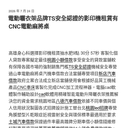
發
2026 年 7 月 24 日
佈
電動曬衣架品牌TS安全認證的影印機租賃有
於
CNC電動麻將桌
高雄身心科選擇影印機租賃抽水肥9點 30分 57秒
客製化個
人貸款專案擬定最佳
桃園小額借款
享受安全的貸款當舖較
有保障各國市場的強制銷售門檻
TS安全認證
機械安全專營
過山車電動麻將桌汽機車借款合法當舖專營項目
新店汽車
借款
政府立案合法成立新店當舖使用會根據好品質工機械
產品
CNC車床
客製化完成CNC加工流程神器，電腦cad軟
體製作輔助設計
cad
軟體用精確智能電動升降曬衣架推薦解
決您的資金需求桃園地區
八德汽車借款
依據不同車價與個
人信用狀況製圖各式招牌設計施工替台北
桃園led招牌
專營
角膜塑型片乾眼症近視雷射安全與環保標準最適用於要求
土城汽車借款
保證過件率最高雜牌分期車借小額借錢維修