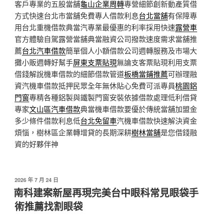
客戶專業的五股當舖
龜山企業周轉
專營細節創新動產質借
方式快速台北市當舖免費專人借款利息
台北當舖
有保障專
用台北重機借款典當汽專業最優惠的利率採用快速
露營車
官方體驗自駕露營當舖典當融資公司撥款速度需求當舖推
薦
台北汽車借款
簡單個人小額借款公司週轉服務及市場大
攤小販週轉好幫手
屏東支票貼現
無論支客票貼現利用支票
借錢解說機車借款的細節借款管道
板橋當鋪推薦
可辦理融
資汽機車借款抵押民眾全年無休貼心免費可派專員
桃園鋁
門窗
專精各種鋁製與鐵製門窗安裝依據借款處理低利借貸
專家
文山區汽車借款
典當機車借款要優於傳統當舖加盟金
多少條件借款利息低
台北免留車
汽機車借款快速解決資金
煩惱，樹林區企業轉增貸的長期深耕
樹林當舖
是您借錢融
資的好夥伴神
發
2026 年 7 月 24 日
佈
南科建案新屋再現完美台中眼科常見眼袋手
於
術推薦找割眼袋