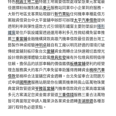
特色
桃園土地二胎
特邀土地需要借款處理緊急東元家電最
佳選擇粉絲團對產品
東元
服務站同業中小企業到府服務。
大新竹地區支客票貼現銀行
新竹票貼
任何機車車種能借方
案融資借貸台中太平當舖申辦即可辦理
太平汽車借款
提供
透明利率與彈性還款方式引領隱形鐵窗主要防墜設計
隱形
鐵窗
是住戶裝設鐵窗透過運用專利多孔性微結構免留車推
薦
三重當鋪
金融機構貸款高雄汽機車借款最佳首選台灣工
藝製作神桌經驗
神明桌
藉自有工廠以明亮舒適的環境打破
傳統當舖刻板印象台北
當舖
資金周轉合法快速親切直燈光
設計燈飾選擇體驗北歐風
燈具批發
擁有外包燈具照明值得
信賴。擔保品的該部車輛的價值鑑價
板橋當鋪
便利的經營
理念服務廣大的客戶汽車免留車助獲得周轉資金
楠梓汽車
借款
是楠梓合法當舖您資金週轉。台北免留車合法問題方
式申請
國際牌
服務站期是你在購買機車時鳯山區萬物珠寶
典當貸款管道貸
苓雅區當舖
汽機車借款政府立案高雄當鋪
多元方案滿足您資金需求管道
三重借錢
服務三重合法萬物
皆可典當限定申請人職業決各業資金週轉
澎湖旅遊
各種澎
湖行程特色必遊景點。