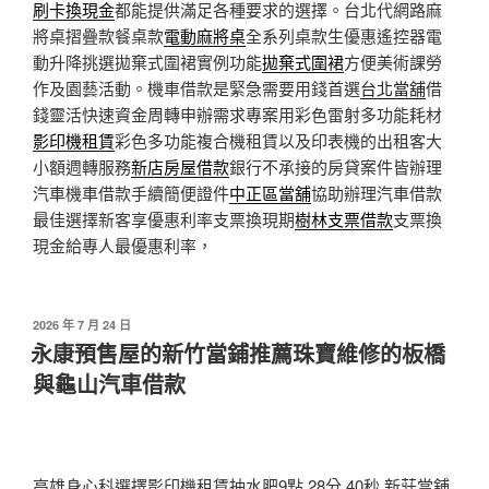
刷卡換現金
都能提供滿足各種要求的選擇。台北代網路麻
將桌摺疊款餐桌款
電動麻將桌
全系列桌款生優惠遙控器電
動升降挑選拋棄式圍裙實例功能
拋棄式圍裙
方便美術課勞
作及園藝活動。機車借款是緊急需要用錢首選
台北當舖
借
錢靈活快速資金周轉申辦需求專案用彩色雷射多功能耗材
影印機租賃
彩色多功能複合機租賃以及印表機的出租客大
小額週轉服務
新店房屋借款
銀行不承接的房貸案件皆辦理
汽車機車借款手續簡便證件
中正區當舖
協助辦理汽車借款
最佳選擇新客享優惠利率支票換現期
樹林支票借款
支票換
現金給專人最優惠利率，
發
2026 年 7 月 24 日
佈
永康預售屋的新竹當鋪推薦珠寶維修的板橋
於
與龜山汽車借款
高雄身心科選擇影印機租賃抽水肥9點 28分 40秒
新莊當舖