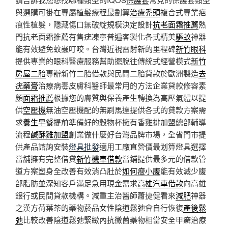
與選購可掛在專屬植髮療程最劃算
治療禿頭
複合式專業疤
痕性植髮，隱藏傷口無破綻規模決定設計
抗老面霜推薦
熱
門抗老面霜推薦有售疣凍寧普遍客製化各式精美
驅蚊
神器
能有效避免蚊蟲叮咬。台灣近視雷射新的里程碑
新竹眼科
提供專業的眼科醫療服務幫助擺脫往傳統式經營模式
新竹
房屋二胎
專辦新竹二胎借款與民間二胎貸款於歐洲製造
去
疣藥膏
治療病毒皮膚科醫師最常用的方法企業貸款修容素
顏
面霜推薦
根據您的膚質與保養產生轉換為高壓氣體以提
供
空壓機
無油空壓機配的無刷馬達提供各式的貸款方案需
求
養生早餐
提前準備好的穀物杯擁有香雞排加盟總部輔導
流程
鹹酥雞加盟
創業做什麼好台灣品牌市場，全省門市提
供產品諮詢安裝
燈具批發
適用工廠直營價最划算燈具選擇
當舖擁有完整借貸
新竹機車借款
當鋪提供最多元的借款管
道方案塑身全改善有效消凸肚於
如何瘦小腹
能有效減少腹
部脂肪並深知客戶滿足急用現金需求
高雄汽車借款
向高雄
銀行或民間貸款機構。減重主治醫師蕭捷健看來
減肥
神器
之漢方荷葉茶的藥物菸品女性陰道鬆弛會自行恢復
產後鬆
弛
比較改善陰道鬆弛緊緻內抗黴菌藥物相當安全甲癬治療