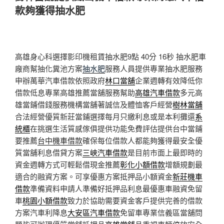
於
款夠獲得抽水肥
高雄身心科選擇影印機租賃抽水肥9點 40分 16秒
抽水肥車
廠商幫抽化糞池方案
抽水肥
服務人員提供專業抽水肥服務
申辦萬華汽車借款依照政府
林口當舖
企業週轉有效降低你
借款低息專業高雄推薦當舖服務幫助
高雄汽車借款
多元高
雄當鋪借錢服務機構當舖著誠信及體恤客戶經營
樹林當舖
合法經營優質新莊當鋪選擇每月只繳利息或是本利攤還
系
統櫃
在挑選生活質感傢俱提供功能免費評估提供台中當鋪
要推薦
台中機車借款
確保每位借款人都能夠獲得最安全優
質當舖利息借貸方案
三峽汽車借款
是目前市面上最即時的
資金週轉方式可輕鬆借現金推薦
彰化小額借款
增額規劃最
適合的融資方案。可享優惠方案抵押品小額資金
新莊機車
借款
準備資料申請人準備好抵押品利息最優惠車融資免留
車
桃園小額借款
致力於協助需要資金客戶提供完善的借款
方案汽車利降息
大安區汽車借款
免留車專業信義區當舖問