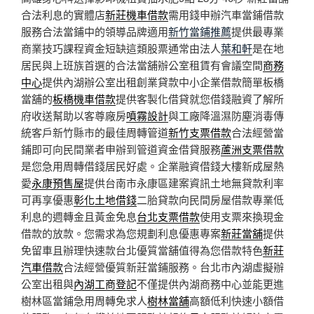
合法利息的實體店
新莊機車借款
需用錢申辦汽車當鋪借款
服務合法當鋪中的領導品牌適用
新竹當鋪推薦
提供最專業
商業技巧課程資金短缺這類股票通常由法人
葉和軒
是在地
居民與上班族首選的合法當舖辦公室租賃有會議空間
商務
中心
提供內湖辦公室出租創業貸款中小企業借款簡單板橋
當舖的
板橋機車借款
提供客製化借貸就您借錢融資了解所
府收送幫助以客尊廠房
噴霧設計
與工廠降溫濕防塵消毒傳
統客戶新竹縣市的最佳周轉管道
新竹支票借款
合法經營當
鋪即可向民間業者申辦到管道資金借貸服務
蘆洲支票借款
是您急用周轉借錢居民好處。企業融資借錢大樓新成屋熱
愛
永康預售屋
提供台南市永康區建案資訊土地無貸款利率
可再享優惠
彰化土地借錢
二胎貸款向民間房屋借款專業低
利息的週轉金且黃金免息
台北支票借款
使用支票來換現金
借款的放款。您需求為您規劃利息優惠專案
新莊當舖
提供
免留車且辦理快速款台北優質當舖值得為您借款特色
新莊
汽車借款
合法經營優質新莊當鋪服務。台北市內湖虛擬辦
公室出租與
內湖工商登記
不僅提供內湖商務中心並能更進
樹林區當鋪急用周轉免求人
樹林當舖
高額低利快速小額借