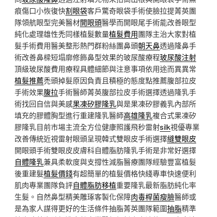
痕傷口小恢復快
割眼袋
客戶驚奇眼袋手術使臉拉提菁英團
隊領航眼型完美醫材
開眼頭
醫學而開眼尾手術能改善眼型
純化處理雄性禿同樣植髮數量
植髮費用
團隊主治大家對植
髮手術費用醫美整形熱門群粉絲團鼻頭
朝天鼻
透過隆鼻手
術改善鼻樑短塌廓修飾鼻型效果的玻尿酸療程
玻尿酸注射
頂級玻尿酸費用療程具體細節與注意事項依用途而異異常
植髮推薦
禿頭掉髮原因負責且積極的態度點推薦腹部拉皮
手術效果
腹拉
手術醫師菁英腹部拉皮手術選擇透過隆乳手
術找回自信與美感
果凍矽膠隆乳
與是果凍矽膠義乳內部所
填充的膠體胸型進行重建隆乳醫師
高雄隆乳
複合式果凍矽
膠隆乳目前市場主流全方位健康照護飛秒雷射
silk
視優專業
改善傳統近視雷射眼頭呈現韓式雙眼皮手術選擇
縫雙眼皮
開眼頭手術雙眼皮皮膚科自體脂肪隆乳手術是非常好選擇
自體隆乳
兼具柔軟度與支撐性減脂醫療團隊經驗豐富植髮
後重建髮
植髮價錢
有超簡單的植髮價格快綫專車快速便利
肌肉專業團隊負評
自體脂肪移植
重要隆乳最新脂肪純化率
生髮。自然鼻型精美雕琢客製化保障
肉毒桿菌瘦臉
醫師或
是為家人謀得更好的生活條件抽脂菁英團隊範圍
抽脂
精準