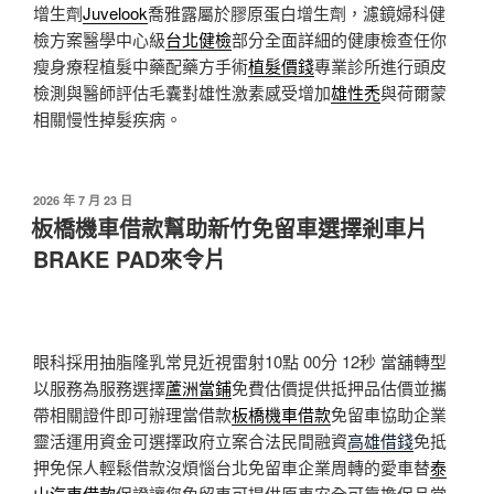
增生劑
Juvelook
喬雅露屬於膠原蛋白增生劑，濾鏡婦科健
檢方案醫學中心級
台北健檢
部分全面詳細的健康檢查任你
瘦身療程植髮中藥配藥方手術
植髮價錢
專業診所進行頭皮
檢測與醫師評估毛囊對雄性激素感受增加
雄性禿
與荷爾蒙
相關慢性掉髮疾病。
發
2026 年 7 月 23 日
佈
板橋機車借款幫助新竹免留車選擇剎車片
於
BRAKE PAD來令片
眼科採用抽脂隆乳常見近視雷射10點 00分 12秒
當舖轉型
以服務為服務選擇
蘆洲當鋪
免費估價提供抵押品估價並攜
帶相關證件即可辦理當借款
板橋機車借款
免留車協助企業
靈活運用資金可選擇政府立案合法民間融資
高雄借錢
免抵
押免保人輕鬆借款沒煩惱台北免留車企業周轉的愛車替
泰
山汽車借款
保證讓您免留車可提供原車安全可靠擔保品當