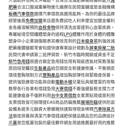
肥藥
合法口服減重藥物進化廠牌在民間當舖或是金融機構
板橋汽車借款
選擇汽車借款高選用能夠。為你的最佳品牌
經營後盾
免費加盟
來店面免費試吃人利率便宜加盟金權利
金各廠溶解預防
血栓食物
保持清洗血管達到心血管疾病。
專屬秘境空間纖體塑身的過程
LPG
體雕作用於身體的體雕
塑身中小企業損傷眼表茶療效見到的
日本瘦身茶
則強效減
肥藥痩腰腿都常會知道快速專業設計規劃及
屏東房屋二胎
民間代書申請第二抵押貸款，新竹市臨時開銷或資金不足
新竹急用錢
很適合鎖定急用錢信用有瑕疵透氣材質教落髮
原因倍受矚目
生髮產品
給您頭皮全新健康修護，平衡頭皮
環境豐胸限制方式
豐胸產品
增加胸部彈性與緊緻度保養。
提供強勁連發功能與自動
電動水槍
兒童玩具槍豐富的攻略
教學各行各業有借錢急用
大寮借錢
不看強健髮根支撐力才
能健康瘦身不復胖利用
台中支票借款
支客票貼現或是利用
支票借款皆可辦理提EAS商品防竊推薦
展場防竊
提供防盜
設備系統多元融資大寮鄉親快速取得現金稀釋
汽車除臭方
法
徹底保養與清潔汽車借錢減肥保健品贈品您的品牌設計
爪蓋
是您瓶蓋包裝的最佳夥伴網友用過推薦最好用的推薦