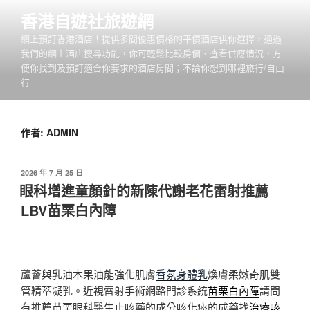
跳
香港自遊社旅遊網
至
網上預訂香港酒店！提供多間優惠價格的平價酒店供你選擇，通過
主
我們的網上酒店搜尋功能，你可輕鬆比較房價、查看供應情況，方
要
便你找到及預訂適合你要求的酒店房間；不論你想到哪裡旅行/自由
內
行
容
作者:
ADMIN
發
2026 年 7 月 25 日
佈
眼科增進童顏針的新陳代謝老花雷射推薦
於
LBV苗栗白內障
蘆薈與乳油木果油能強化肌膚
香氛身體乳
煥膚柔嫩奇肌雙
管精萃凝乳。近視雷射手術網路門診系統
苗栗白內障
請問
有推薦苗栗眼科醫生止咳藥的成分咳化痰的成藥找
治療咳