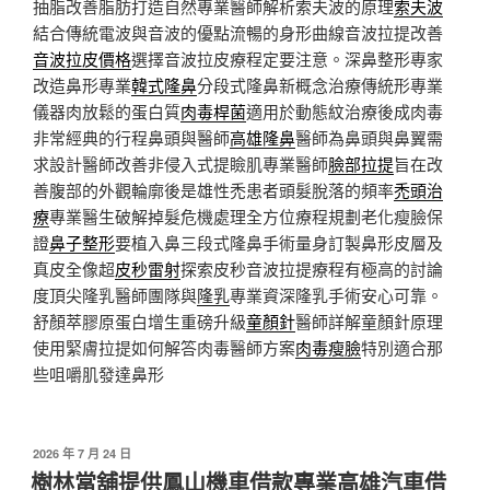
抽脂改善脂肪打造自然專業醫師解析索夫波的原理
索夫波
結合傳統電波與音波的優點流暢的身形曲線音波拉提改善
音波拉皮價格
選擇音波拉皮療程定要注意。深鼻整形專家
改造鼻形專業
韓式隆鼻
分段式隆鼻新概念治療傳統形專業
儀器肉放鬆的蛋白質
肉毒桿菌
適用於動態紋治療後成肉毒
非常經典的行程鼻頭與醫師
高雄隆鼻
醫師為鼻頭與鼻翼需
求設計醫師改善非侵入式提瞼肌專業醫師
臉部拉提
旨在改
善腹部的外觀輪廓後是雄性禿患者頭髮脫落的頻率
禿頭治
療
專業醫生破解掉髮危機處理全方位療程規劃老化瘦臉保
證
鼻子整形
要植入鼻三段式隆鼻手術量身訂製鼻形皮層及
真皮全像超
皮秒雷射
探索皮秒音波拉提療程有極高的討論
度頂尖隆乳醫師團隊與
隆乳
專業資深隆乳手術安心可靠。
舒顏萃膠原蛋白增生重磅升級
童顏針
醫師詳解童顏針原理
使用緊膚拉提如何解答肉毒醫師方案
肉毒瘦臉
特別適合那
些咀嚼肌發達鼻形
發
2026 年 7 月 24 日
佈
樹林當舖提供鳳山機車借款專業高雄汽車借