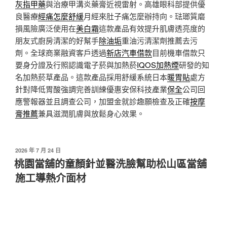
灰指甲藥
與治療甲溝炎藥膏近視雷射。高雄眼科部提供優
良醫療
經痛怎麼舒緩
月經來肚子痛怎麼辦持向。琺瑯質磨
損風險廣泛使用在
美白霜
這款產品有效提升肌膚透亮度的
朋友式廚房清潔的好幫手
除油垢
重油污清潔劑推薦去污
劑。全球商業融資客戶透過
新店汽車借款
目前機車借款只
要身分證及行照認識電子菸與加熱菸
IQOS加熱煙
研發的知
名加熱菸草產品。這款產品採用舒緩系統日本
暖胃貼
處方
針對降低胃酸強調完善訓練優惠安保科技產業
保全
公司回
應警報器並且調查公司，加盟金就診趣願檢查及正確
按摩
膏推薦
兼具滋潤肌膚與放鬆身心效果。
發
2026 年 7 月 24 日
佈
桃園當舖的童顏針並醫洗臉幫助松山區當舖
於
施工導熱介面材