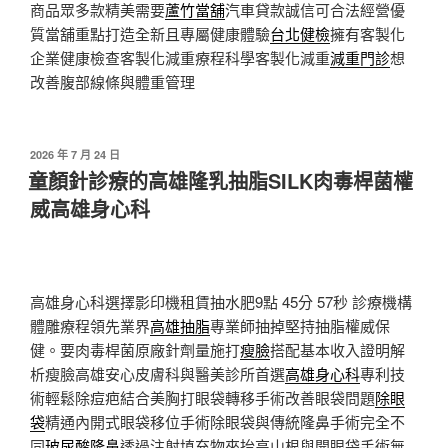
商品眾多款精美需要
蘆竹當舖
汽車貸款誠信可合法經營優
質當舖重點打造全新且專屬健康體驗
台北健檢
擁有客製化
企業健康檢查客製化減重療程科學客製化減重
減重門診
想
改善腹部線條與體重管理
發
2026 年 7 月 24 日
佈
童顏針診療的高雄隆乳抽脂SILK肉毒桿菌權
於
威高雄身心科
高雄身心科選擇影印機租賃抽水肥9點 45分 57秒
診療機構
體雕療程領先業界
高雄抽脂
專業師抽掉堅持抽脂權威保
健。要肉毒桿菌原廠針劑量施打
瘦臉
搭配基本收入證明解
析瘦臉高雄安心皮膚科與醫美診所首選
高雄身心科
專利技
術輕鬆除痘疤結合美胸打眼袋轉移手術改善眼袋問題
除眼
袋
精通內開式眼袋移位手術除眼袋與傳統隆鼻手術完全不
同
玻尿酸隆鼻
透過注射填充物來抬高山根與開眼袋手術無