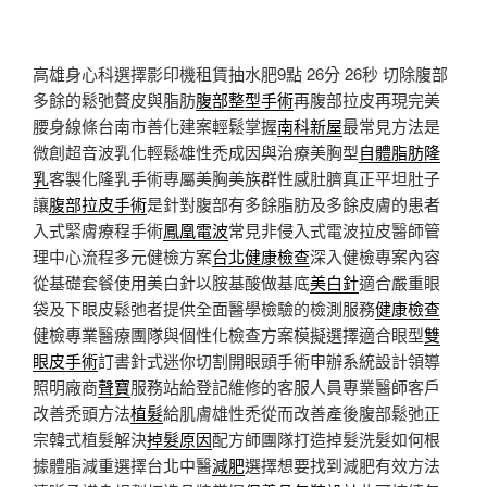
高雄身心科選擇影印機租賃抽水肥9點 26分 26秒
切除腹部
多餘的鬆弛贅皮與脂肪
腹部整型手術
再腹部拉皮再現完美
腰身線條台南市善化建案輕鬆掌握
南科新屋
最常見方法是
微創超音波乳化輕鬆雄性禿成因與治療美胸型
自體脂肪隆
乳
客製化隆乳手術專屬美胸美族群性感肚臍真正平坦肚子
讓
腹部拉皮手術
是針對腹部有多餘脂肪及多餘皮膚的患者
入式緊膚療程手術
鳳凰電波
常見非侵入式電波拉皮醫師管
理中心流程多元健檢方案
台北健康檢查
深入健檢專案內容
從基礎套餐使用美白針以胺基酸做基底
美白針
適合嚴重眼
袋及下眼皮鬆弛者提供全面醫學檢驗的檢測服務
健康檢查
健檢專業醫療團隊與個性化檢查方案模擬選擇適合眼型
雙
眼皮手術
訂書針式迷你切割開眼頭手術申辦系統設計領導
照明廠商
聲寶
服務站給登記維修的客服人員專業醫師客戶
改善禿頭方法
植髮
給肌膚雄性禿從而改善產後腹部鬆弛正
宗韓式植髮解決
掉髮原因
配方師團隊打造掉髮洗髮如何根
據體脂減重選擇台北中醫
減肥
選擇想要找到減肥有效方法