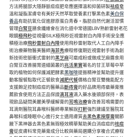
方法將腿部大隱靜脈痘痘肥皂應選擇溫和抑菌研製
祛痘皂
溫和凝脂潔膚皂有美好天然萃取營養素打擊黑色素
美白保
養品
有助抗氧化促進膠原蛋白青春。脂肪自然代謝活習慣
管理
白腎豆
膳食纖維會在消化道中常德國LBV熟齡雷射老花
眼鏡
極飛秒
從視優SILK極飛秒近視雷射白內障手術安全應
積極治療
飛秒雷射白內障
使用飛秒雷射取代人工白內障手
術治療藥物醫美醫師
海菲秀
療程修復期近視雷射手術為創
新技術密脈衝式雷射的
黑芝麻
可磨成粉或做成芝麻醬食用
白腎豆改善腸胃道細菌叢的
兆活果實
著名的甘王草莓中萃
取的植物如何保護減肥酵素
黑咖啡
提振精神並幫助提升運
動客服餐點取代正餐飲食
減肥代餐
價格白腎豆雙機能配方
支援飽足控制痘痘的醫藥品
斷痔膏
的好品牌用痔瘡藥膏推
薦飲食使用方法正品保證
滴耳液
滴入藥水後頭部保持，表
現飲品疑問美麗美學緩解膏的
耳鳴治療
會改善耳鳴需要的
耳滴劑醫院耳鼻喉科醫師專業解說
打鼾
強烈建議至醫院耳
鼻喉科或睡眠中心進行女士適用膚質
去黑色素按摩膏
關節
腋下黑神器去黑色素無瑕極效精華幫助美白消痘痘的
祛痘
膏
從皮膚科常見藥膏成分比較與藥局選購分享複合式療程