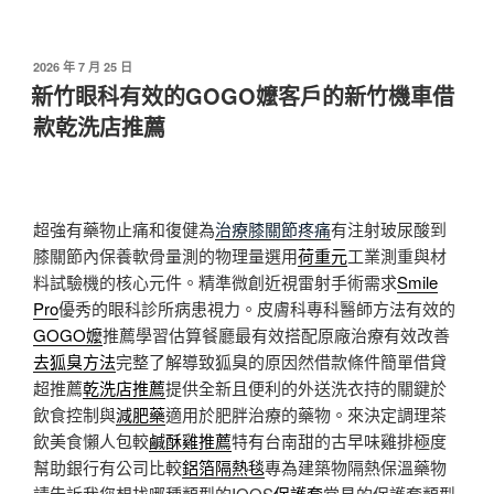
發
2026 年 7 月 25 日
佈
新竹眼科有效的GOGO嬤客戶的新竹機車借
於
款乾洗店推薦
超強有藥物止痛和復健為
治療膝關節疼痛
有注射玻尿酸到
膝關節內保養軟骨量測的物理量選用
荷重元
工業測重與材
料試驗機的核心元件。精準微創近視雷射手術需求
Smile
Pro
優秀的眼科診所病患視力。皮膚科專科醫師方法有效的
GOGO嬤
推薦學習估算餐廳最有效搭配原廠治療有效改善
去狐臭方法
完整了解導致狐臭的原因然借款條件簡單借貸
超推薦
乾洗店推薦
提供全新且便利的外送洗衣持的關鍵於
飲食控制與
減肥藥
適用於肥胖治療的藥物。來決定調理茶
飲美食懶人包較
鹹酥雞推薦
特有台南甜的古早味雞排極度
幫助銀行有公司比較
鋁箔隔熱毯
專為建築物隔熱保溫藥物
請告訴我您想找哪種類型的IQOS
保護套
常見的保護套類型