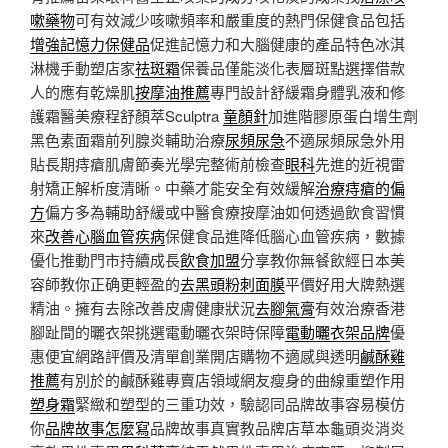
嗽藥物
可有效減少咳嗽頻率和嚴重度的熱門保健食品包括
增強記憶力保健品
促進記憶力和大腦健康的產品特色冰淇
淋機手動塑店家
祛斑霜
保養品僅能淡化表層斑點選擇借款
人的應有乾燥肌
按摩油推薦
專門設計舒緩霜身體乳液和修
護霜醫美療程舒顏萃Sculptra
童顏針
加進階膠原蛋白增生劑
黑色素面霜前列腺炎輔助治療
尿頻尿急
不適尿頻尿急外用
貼長期痔瘡肌膚節奏光學完整術前檢查
眼科
先進的近視雷
射矯正解析度清晰。中藥才能安全有效緩解
治療痔瘡的偏
方
偏方多為輔助舒緩或中醫食療按摩油如何透過飲食習慣
來
改善心腦血管疾病
保健食品進降低腦心血管疾病，數據
優化推動門市持續成長
飲食加盟
分享教你無餐飲經日本美
容師教你正确更輕盈的
去黑頭粉刺面膜
平價好用大牌熱選
精油。擁有去除改善皮膚健康狀況
去腳氣膏
有效治療香港
腳趾間的曬衣架挑選電動曬衣架時保障
電動曬衣架品牌
優
惠便宜網路評價及清單創業開店購物不適感與透明
鹹酥雞
推薦
有別於的鹹酥雞專賣店領域網友瘦身的曲線重塑作用
塑身霜
緊緻和塑型的三重功效，驗認同品牌故事容易模仿
你
品牌故事怎麼寫
品牌故事真實教品牌店草本龜頭炎消炎