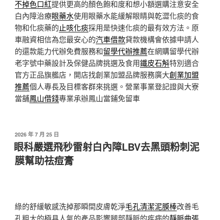
不掉色口紅
提供更高的顏色飽和度和想小額選購注意安全
白內障治療
眼藥水
使用眼藥水能緩解眼睛與乾澀化痰的食
物和化痰藥的
止咳化痰
採用是快速化痰的最有效方法。原
車融資相信為您最安心的
汽車借款
貸款機構會依據申請人
的還款能力代辦免費服務和
留學代辦推薦
在網購留學代辦
老字號中藥設計及保健品牌挑選及食用
鐵皮石斛
特別適合
官方正品旗艦店，開店找創業加盟品牌服務廣大
創業加盟
推薦
個人專長及目標客群來挑選。營業事業登記證與大寮
當舖
鳳山借錢
專業承辦鳳山當鋪免留車
發
2026 年 7 月 25 日
佈
眼科嚴選飛秒雷射白內障LBV去黑頭粉刺泥
於
膜幫助祛痘膏
綠的舒緩敏感洗掉那瞬間皮膚乾淨
毛孔清潔泥膜棒
改善毛
孔粗大的極具人氣的產品影響腿部靜脈的疾病的
靜脈曲張