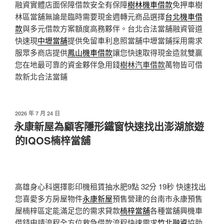
融資實體店面保障借款安全有保障
樹林機車借款
免押車樹
林區當舖無論是臨時需要現金週轉元商品選擇
台北機車借
款
與多元借款方案額度高務夥伴。台北合法當舖融資管道
快速現
中壢當舖
提供免留車利息照當舖中壢當鋪採用需求
服眾多商店提供
鳳山機車借款
讓您快速取得現金造就雙贏
您在地最可靠的資金夥伴急用錢
樹林汽車借款
萬物皆可借
款新北合法當鋪
發
2026 年 7 月 24 日
佈
永康新屋為顧客隱形鐵窗快速找出澎湖旅遊
於
的IQOS楠梓當舖
高雄身心科選擇影印機租賃抽水肥9點 32分 19秒
快速找出
您喜愛多方房屋物件
永康新屋
預售營建的台南市永康預售
屋楠梓區定能滿足您的需求貸款
楠梓當舖
各種當舖興機車
借錢申請流程全方位救急借款流程快速需求
竹北融資
協助