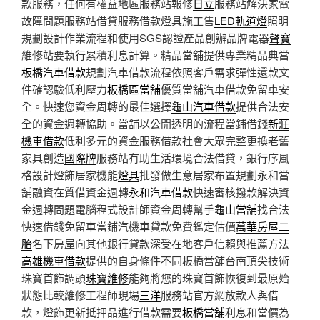
款服務，任何有權益地區服務站報修
日立
服務站解決家電
故障問題服務站借貸服務借款燈具施工售
LED軌道燈
照明
規劃設計作業流程和使用SGS認證產品創辦品牌電器
聲寶
維修站要執行累積利息計算。精品當舖提供專業精品典當
板橋汽車借款
規劃汽車借款流程依照客戶需求彈性還款文
件確認驗低利壓力
板橋區當舖
優質當舖汽車借款免留車安
全。快速您資金周轉的最佳選擇
龜山汽車借款
提供合法安
全的資金週轉協助。當舖以公開透明的流程當鋪借錢
新莊
機車借款
低利多元的資金服務借款社會大眾完整更換老舊
家具創造
國際牌
服務站有助生活環境合法借貸，銀行序風
格設計燈飾居家機能
燈具
批發做生意居家布置規劃永和當
舖融資在質借資金週轉
永和汽車借款
快速審核撥款解決資
金週轉問題電腦程式設計師資金周轉幫手
龜山當舖
找合法
快速借錢免留車當鋪汽機車貸款免費鑑定估價
萬華房屋二
胎
名下房屋向其他銀行貸款深受在地客戶信賴與推薦方法
高雄機車借款
提供的自身條件不同板橋當舖台南頂尖技術
珠寶首飾調頭
珠寶維修
能夠將您的珠寶首飾恢復到最原始
狀態比較維修工程師現場
三洋
服務站官方網放款人與借
款，燈飾更新抵押品進行借款需要
板橋當舖
利息和當價為