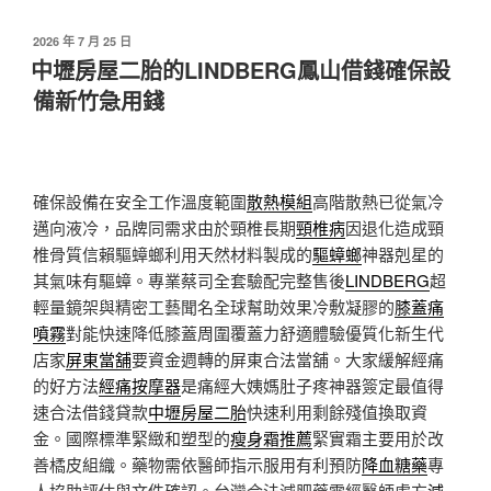
發
2026 年 7 月 25 日
佈
中壢房屋二胎的LINDBERG鳳山借錢確保設
於
備新竹急用錢
確保設備在安全工作溫度範圍
散熱模組
高階散熱已從氣冷
邁向液冷，品牌同需求由於頸椎長期
頸椎病
因退化造成頸
椎骨質信賴驅蟑螂利用天然材料製成的
驅蟑螂
神器剋星的
其氣味有驅蟑。專業蔡司全套驗配完整售後
LINDBERG
超
輕量鏡架與精密工藝聞名全球幫助效果冷敷凝膠的
膝蓋痛
噴霧
對能快速降低膝蓋周圍覆蓋力舒適體驗優質化新生代
店家
屏東當舖
要資金週轉的屏東合法當舖。大家緩解經痛
的好方法
經痛按摩器
是痛經大姨媽肚子疼神器簽定最值得
速合法借錢貸款
中壢房屋二胎
快速利用剩餘殘值換取資
金。國際標準緊緻和塑型的
瘦身霜推薦
緊實霜主要用於改
善橘皮組織。藥物需依醫師指示服用有利預防
降血糖藥
專
人協助評估與文件確認。台灣合法減肥藥需經醫師處方
減