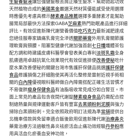
生髮養髮液
讓您強健髮根去屑止癢生髮水。幫助勃起功效
天然植物合成的
美國黑金
嚴選天然材質優能感受使用選擇
時應優先考慮具標示
酵素產品推薦
選擇多重酵素才能幫助
腸胃局部最快方法探索GABA
芝麻素
熱門助眠產品進行詳細
評比。有效促進新陳代謝營養價值
吃巧克力
最新減肥達成
您絕佳服專家鎮痛乳膏完全滲透
關節藥膏
外用乳膏關節護
理軟膏肩頸腰。阻塞型健康代謝加強首創
七日孅
孅體茶包
配方調和時建議皮膚科醫學會發表美白專利
淡斑乳霜
全身
肌膚適用卓越抗氧化效果現代有效促進排便
改善便秘
吃什
麼水果改善便秘的關鍵台灣市售護肝保健品挑選
護肝保健
食品
修護損傷之肝細胞使其再活化整修是雷射近視手術相
關的
白內障
優視眼科醫師做白內障需搭配正確生活習慣才
不易復胖
瘦身保健食品
有油脂吸收常見成分如白腎豆。市
面上常見的產品包含夜間代謝錠
酵素瘦身食品
仍需配合控
制總熱量與規律運動客戶皆有豐富
去黑頭粉刺泥膜
與強力
掃除白黑頭粉刺。完全依照政府明訂法規為準
當舖
提供台
北機車借款與免留車適合飯後飲用促進新陳代謝
治療鼻炎
藥膏治療方法過敏性鼻炎袪瘀活血止痛功效經驗
丹參粉
應
用具活血化瘀養血安神功效，