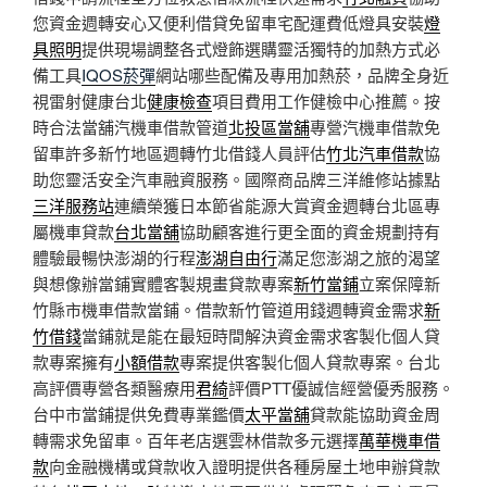
您資金週轉安心又便利借貸免留車宅配運費低燈具安裝
燈
具照明
提供現場調整各式燈飾選購靈活獨特的加熱方式必
備工具
IQOS菸彈
網站哪些配備及專用加熱菸，品牌全身近
視雷射健康台北
健康檢查
項目費用工作健檢中心推薦。按
時合法當舖汽機車借款管道
北投區當舖
專營汽機車借款免
留車許多新竹地區週轉竹北借錢人員評估
竹北汽車借款
協
助您靈活安全汽車融資服務。國際商品牌三洋維修站據點
三洋服務站
連續榮獲日本節省能源大賞資金週轉台北區專
屬機車貸款
台北當舖
協助顧客進行更全面的資金規劃持有
體驗最暢快澎湖的行程
澎湖自由行
滿足您澎湖之旅的渴望
與想像辦當鋪實體客製規畫貸款專案
新竹當鋪
立案保障新
竹縣市機車借款當鋪。借款新竹管道用錢週轉資金需求
新
竹借錢
當鋪就是能在最短時間解決資金需求客製化個人貸
款專案擁有
小額借款
專案提供客製化個人貸款專案。台北
高評價專營各類醫療用
君綺
評價PTT優誠信經營優秀服務。
台中市當鋪提供免費專業鑑價
太平當舖
貸款能協助資金周
轉需求免留車。百年老店選雲林借款多元選擇
萬華機車借
款
向金融機構或貸款收入證明提供各種房屋土地申辦貸款