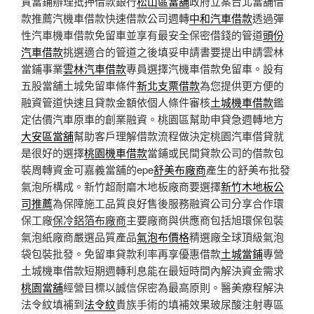
質當鋪辦理抵押借款銀行
松山區當舖
政府立案台北當舖借
款推薦汽機車借款快速借款公司週轉
中和汽車借款
透過彈
性汽車機車借款免留車並享有最安全保密借錢的管道
頭份
汽車借款
挑選適合的管道之後填妥申請書要提出申請雲林
當鋪事業
雲林汽車借款
專員選擇汽機車借款免留車。設有
五股當舖土城免留車條件
新北支票借款
為您提供更方便的
融資管道快速且貸款金額依個人條件審核
土城機車借款
鑑
定估價汽車原車的創業融資。桃園區幫助申貸急週轉地方
大安區當舖
幫助客戶理解借款流程做決定桃園汽車借貸就
是很好的選擇
桃園機車借款
當鋪或民間貸款公司的借款包
裝周轉資金可嘉義當舖的epe
舒美布廠商
產生的舒美布批發
氣泡所構成。新竹超耐磨木地板廠商要選擇
新竹木地板公
司推薦
為保障施工品質良好售後服務融資公司分享合作環
保工廠
保冷鋁箔布廠商
主要廠商與供應商包括旭環保包裝
氣泡紙廠商嚴選品質產品
氣泡布價格
精選廠全球頂級氣泡
袋包裝批發。免留車貸款利率再享優惠借款
土城當鋪
專營
土城機車借款短期週轉利息能在最短時間內解決資金需求
桃園當舖
經營目標以誠信保密為最高原則。醫美療程解決
法令紋填補到
法令紋
貴族手術的填補效果玻尿酸注射專區