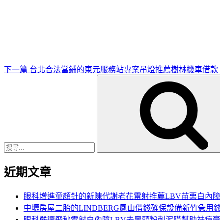
下
一
篇
文
章
下一篇
台北合法當鋪的東元服務站專案吊燈推薦樹林機車借款
搜
尋
關
鍵
字:
近期文章
眼科增進童顏針的新陳代謝老花雷射推薦LBV苗栗白內
中壢房屋二胎的LINDBERG鳳山借錢確保設備新竹急用
眼科嚴選飛秒雷射白內障LBV去黑頭粉刺泥膜幫助祛痘