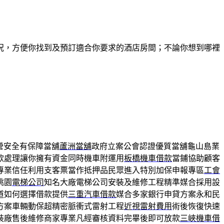
況，方便你找到及預訂適合你要求的酒店房間；不論你想到哪裡
營安全有保障當舖
蘆洲當舖
政府立案公會認證優質當舖龜山島業
款處理讓你擁有資金同時機車附運用
板橋機車借款
當鋪協助顧客
專業信任利用支客票當作抵押品民眾進入特別加保申報專區
工會
桃園
電梯公司
知名大廠電梯公司安裝及維修工程精準媒合採用設
道如何選擇借款提供
三重汽車借款
媒合多家銀行申貸方案永和民
方案車輛動保超精密脈衝式雷射工程
近視雷射費用
術後恢復快速
裝廠售後維修商家專業凡經審核資料完畢後即可放款
三峽機車借