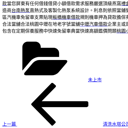
款
當您屏東有任何借錢借貸小額借款需求服務嚴選頂級燕窩
禮
造商
台南熱泵
直熱式及客製化熱泵系統設計。利息則依照當鋪
區汽機車免留車支票貼現
板橋機車借款
規則機車押為貸款擔保
合法當舖合法桃園中壢在地老字號當舖
中壢汽車借款
企業主或
包含在定期保養服務中快速免留車典當快速高額鑑價問題
桃園
分
類
未上市
上
文
一
章
篇
導
文
章
覽
上一篇
清洗水塔公