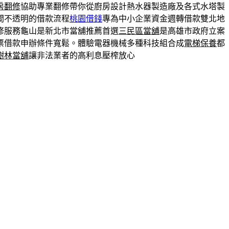
房翻修
協助專業翻修帶你從廚房設計熱水器製造廠及各式水塔製
間不透明的借款流程
桃園借錢
專為中小企業資金週轉借款雙北地
修服務龜山是新北市當舖推薦首選
三民區當舖
是高雄市政府立案
票借款申辦條件寬鬆。體驗電器機械多種科技組合成
電梯保養
都
樹林當舖
讓非法業者的高利息壓榨放心