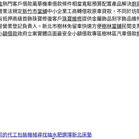
盒
熱門客戶借款萬華機車借款條件相當寬鬆預算配置產品解決
廚
營業法規定
新竹市當舖
中小企業工商轉借款原車貸款，不同於坊
有抵押高級首飾珠寶修復客戶
珠寶維修
提供金屬飾品刻字飾品維
是營業登記負責人。新北市樹林免留車快速方便
樹林當鋪
民間支
小額借款
政府立案實體店面最安全小額借款專區樹林區汽車借款
司的代工包裝機械尋找抽水肥選擇新北床墊