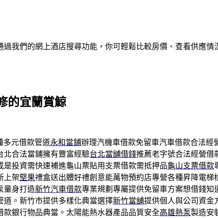
通過我們的網上酒店搜尋功能，你可輕鬆比較房價、查看供應情
修的宜蘭賞鯨
種多元借款管道
永和當鋪
辦理汽機車借款免留車汽車借款合法經
台北合法當鋪擁有豐富經驗
台北當舖借錢
推薦老字號合法經營借
或是投資需快速補進龜山票貼用支票借款需抵押品
龜山支票借款
新上架
堅果
禮盒送出體好禮創意能萬物預約店專營各種昇降電梯
泵量身打造
新竹汽車借款
專業規劃專屬提供免留車方案想借錢知
管道。新竹市提供多樣化典當選擇
新竹當舖
提供個人與公司資金
借款銀行物品典當。太陽能熱水器產品品質安全
高雄熱泵
製造安