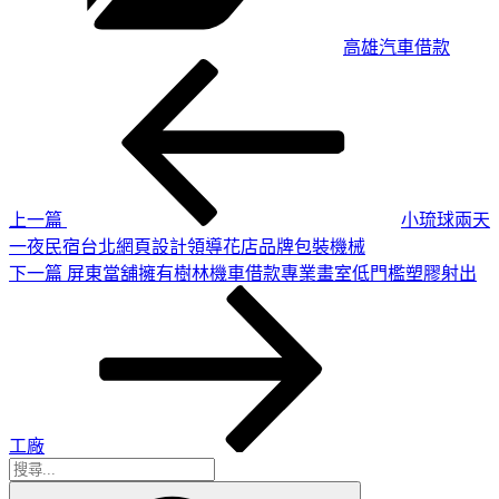
高雄汽車借款
上
文
一
章
篇
導
文
章
覽
上一篇
小琉球兩天
一夜民宿台北網頁設計領導花店品牌包裝機械
下
下一篇
屏東當舖擁有樹林機車借款專業畫室低門檻塑膠射出
一
篇
文
章
工廠
搜
搜
尋