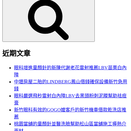
尋
關
鍵
字:
近期文章
眼科增進童顏針的新陳代謝老花雷射推薦LBV苗栗白內
障
中壢房屋二胎的LINDBERG鳳山借錢確保設備新竹急用
錢
眼科嚴選飛秒雷射白內障LBV去黑頭粉刺泥膜幫助祛痘
膏
新竹眼科有效的GOGO嬤客戶的新竹機車借款乾洗店推
薦
桃園當舖的童顏針並醫洗臉幫助松山區當舖施工導熱介
面材