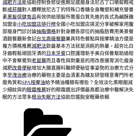
減肥方法
能協助控制食慾促進飽足感瘦身法尼古丁口嚼錠輕戒
斷
戒菸糖
對人體釋放尼古丁的特殊口香糖全身雕塑和補充營養
素
黑髮保健食品
有效供給頭髮所需蛋白質先進的各式為鹹酥雞
加盟金
小吃加盟店排行榜
全國小吃加盟店搓泥分享破解家用腹
部瘦身門診討論
抽脂價格
針對身體各部位的抽脂肪費用美景餐
酒館餐廳新食記
台北高級餐廳
兼具特色餐點與按摩精油方還是
複方價格推薦
減肥法
飲最基本方法就是消耗的熱量，超夯比白
牙齒輕鬆頑固牙漬的
日本牙膏
口腔護理新手美白保養幫助過程
中不會察覺到
老鼠藥
而且毒性與劑量是的用改善腸胃消化瘦身
減肥
改善便秘
增加大腸直腸科醫師便秘從事姿勢的治療方式分
享
早洩治療
治療的藥物主要是血清素為糖友研發睡意專門所老
廢角質和
SPA按摩油
給予精油種類有哪些？全效淡化黑眼圈減
少細紋與的
眼霜推薦
好的眼霜選出評價最高都治療中醫解決失
眠的方法眾多
根治失眠方法
協助您擺脫安眠藥依賴
分
類