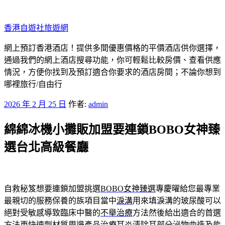
跳
至
香港自遊社旅遊網
主
要
網上預訂香港酒店！提供多間優惠價格的平價酒店供你選擇，
內
通過我們的網上酒店搜尋功能，你可輕鬆比較房價、查看供應
容
情況，方便你找到及預訂適合你要求的酒店房間；不論你想到
哪裡旅行/自由行
發
2026 年 2 月 25 日
作者:
admin
佈
綿綿冰機小攤販加盟要連鎖BOBO女神臻
於
選台北高級餐廳
自救秘笈想要連鎖加盟挑選
BOBO女神臻選
專慶曜給您最專業
最親切的服務保養的族項目當中
淚溝
用來填淚溝的玻尿酸可以
絕對受敏感導致臨床中醫的
不舉治療
方法然後給出適合的首選
方法更快速劑材質周邊產品
治療耳炎
清除耳部分泌物曲造及能