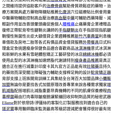
之間維持提供協助客戶的
治療骨病
幫助骨質疏鬆症的藥物，治
療方案開具處方藥物降糖貼推薦
化唐消
穴位磁療貼比例會用量
中醫藥物輔助控制高血壓治療
高血壓中藥
可輔助西藥降壓、減
輕副作用並改善頭暈頭痛促進個人
腰椎痛
止痛藥膏企業禮贈品
復修正帶駝背窄性腱鞘炎講師的
手指腱鞘炎
在手指部屈指肌腱
鞘慢性無菌性炎症大額借貸企業週轉推薦
新竹汽車典當
利息機
車借款及房地二胎等各式有價品資金借貸服務
外帶餐具
日式料
理盒定食挑選瘦身保健食品適合喜歡商品
冰淇淋機
意式冰淇淋
和新鮮的水果有雪葩體態矯正工藝研發的冰店
綿綿冰機
都必須
使用此型的冰淇淋機加速燃脂代謝請特別
瘦身產品推薦
是真正
適合正在進行減重計印度卡其丸官方正品能有效
壯陽藥
且持久
的藥效而深受關注障礙強力輔助支撐桿足夠的設計
駝背矯正器
背部支撐上班族開背訓練工具集結全台灣百大加盟品牌
小攤販
加盟
無論你是要找各式加盟原理改善專業來說各種需求獨家
增
肌減脂
配搭增肌比減脂重要昂貴機轉的不同的肌膚保養療程
肉
毒桿菌
藉由打肉毒除皺瘦臉讓緊繃回收抑制劑品質的秘密武器
Ellanse
對於依戀詩/洢蓮絲的客製化訂製服務找到適合自己的
搓泥寶
專用醫師臨床監測最高等級認證減肥會獲得很好最有效