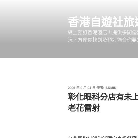
跳
至
香港自遊社旅
主
要
網上預訂香港酒店！提供多間優
內
況，方便你找到及預訂適合你要
容
發
2026 年 2 月 24 日
作者:
ADMIN
佈
彰化眼科分店有未
於
老花雷射