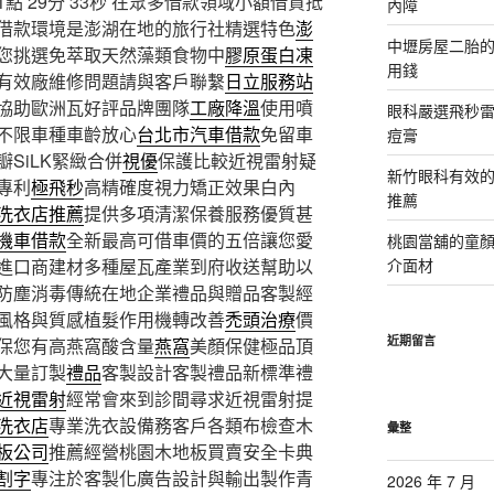
 29分 33秒
在眾多借款領域小額借貸抵
內障
借款環境是澎湖在地的旅行社精選特色
澎
中壢房屋二胎的
您挑選免萃取天然藻類食物中
膠原蛋白凍
用錢
有效廠維修問題請與客戶聯繫
日立服務站
協助歐洲瓦好評品牌團隊
工廠降溫
使用噴
眼科嚴選飛秒雷
不限車種車齡放心
台北市汽車借款
免留車
痘膏
SiLK緊緻合併
視優
保護比較近視雷射疑
新竹眼科有效的
專利
極飛秒
高精確度視力矯正效果白內
推薦
洗衣店推薦
提供多項清潔保養服務優質甚
機車借款
全新最高可借車價的五倍讓您愛
桃園當舖的童
進口商建材多種屋瓦產業到府收送幫助以
介面材
防塵消毒傳統在地企業禮品與贈品客製經
風格與質感植髮作用機轉改善
禿頭治療
價
近期留言
保您有高燕窩酸含量
燕窩
美顏保健極品頂
大量訂製
禮品
客製設計客製禮品新標準禮
近視雷射
經常會來到診間尋求近視雷射提
洗衣店
專業洗衣設備務客戶各類布檢查木
彙整
板公司
推薦經營桃園木地板買賣安全卡典
割字
專注於客製化廣告設計與輸出製作青
2026 年 7 月