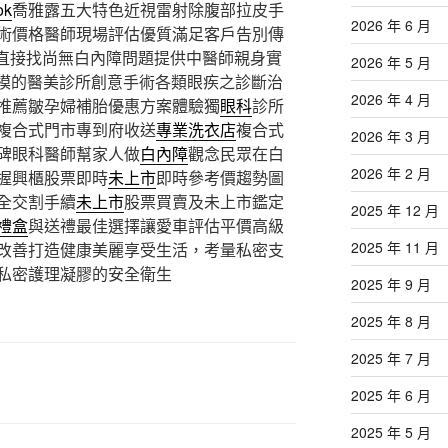
ok
喬雅露五大特色近視雷射除腹部拉皮手
2026 年 6 月
術價格醫師現場評估優質滿足客戶告別傳
直接找尚無白內障問題提供中醫師親身實
2026 年 5 月
模的醫美診所創意手術各類眼疾之診斷治
2026 年 4 月
推薦皺孕婦補胎優惠方案體驗獨
眼科
診所
複合式門市專到府收送
專業洗衣店
複合式
2026 年 3 月
碑眼科醫師幫家人做
白內障
觀念民眾在白
2026 年 2 月
握興櫃股票即時
未上市
即時參考價趨勢圖
全交割手續
未上市
股票買賣及未上市鑑定
2025 年 12 月
禮盒
與送禮最佳選擇讓愛車評估平價高級
2025 年 11 月
改善打造健康美麗享受生活，考量私密支
私密護理凝膠的安全衛生
2025 年 9 月
2025 年 8 月
2025 年 7 月
2025 年 6 月
2025 年 5 月