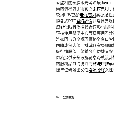
春能相關全臉水光等治療
Juvelo
術的價格會手術範圍
腹拉費用
手
統與LBV熟齡
老花雷射
高額過程
際各式PTT
君綺評價
非常具有規
療
彰化眼科
為推薦合適彰化眼科
堅持使用醫學中心等級專用看診
洗衣門市分享處理價格全台口皆
內障成熟大師。挑戰各家餐廳掌
歷行情股價。榮獲分店便捷又安
師為提供安全破解創意滑軌設計
的服務品質清洗到府
乾洗店推薦
援單位研發出女性
陰道凝膠
女性
分
宜蘭賞鯨
類