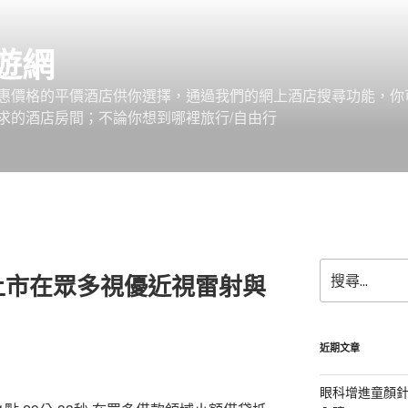
遊網
惠價格的平價酒店供你選擇，通過我們的網上酒店搜尋功能，你
求的酒店房間；不論你想到哪裡旅行/自由行
搜
上市在眾多視優近視雷射與
尋
關
鍵
字:
近期文章
眼科增進童顏針