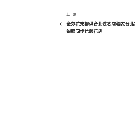
文
上
上一篇
章
一
金莎花束提供台北洗衣店獨家台北
篇
餐廳同步信義花店
導
文
覽
章