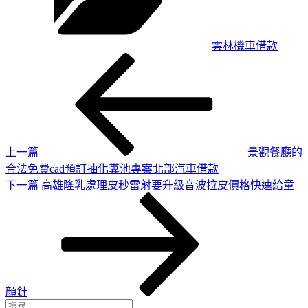
雲林機車借款
上
文
一
章
篇
導
文
章
覽
上一篇
景觀餐廳的
合法免費cad預訂抽化糞池專案北部汽車借款
下
下一篇
高雄隆乳處理皮秒雷射要升級音波拉皮價格快速給童
一
篇
文
章
顏針
搜