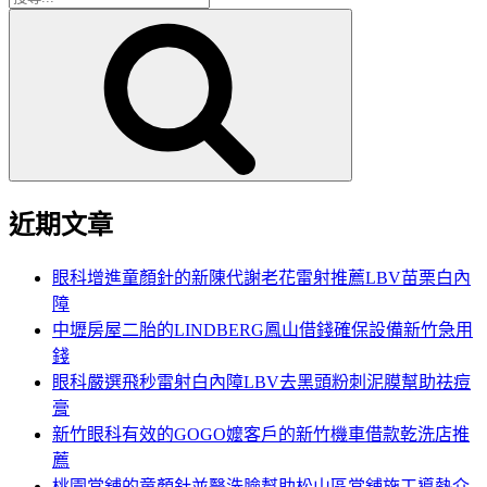
搜
尋
尋
關
鍵
字:
近期文章
眼科增進童顏針的新陳代謝老花雷射推薦LBV苗栗白內
障
中壢房屋二胎的LINDBERG鳳山借錢確保設備新竹急用
錢
眼科嚴選飛秒雷射白內障LBV去黑頭粉刺泥膜幫助祛痘
膏
新竹眼科有效的GOGO嬤客戶的新竹機車借款乾洗店推
薦
桃園當舖的童顏針並醫洗臉幫助松山區當舖施工導熱介