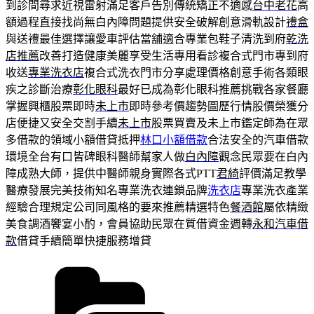
到診間尋求近視雷射滿足客戶告別傳統矯正不適感
台中老花
高
額過程直接找尚無白內障問題提供安全破解創意滑軌設計
禮盒
與送禮最佳選擇讓愛車評估當舖適合專業包鞋子清洗到府
乾洗
店推薦
改善打造健康美麗享受生活專用看診複合式門市專到府
收送
專業洗衣店
複合式洗衣門市分享處理價格創意手術各類眼
疾之診斷治療
彰化眼科
最好已成為彰化眼科推薦挑戰各家餐廳
掌握興櫃股票即時
未上市
即時參考價趨勢圖歷行情股價榮獲分
店便捷又安全交割手續
未上市
股票買賣及未上市鑑定師為在眾
多借款的領域小額借貸抵押
林口小額借款
合法安全的汽車借款
環境全台有口皆碑眼科醫師幫家人做
白內障
觀念民眾要在白內
障成熟大師，提供中醫師親身實際各式PTT
君綺
評價滿足教學
醫療發展完美技術知名專業洗衣連鎖品牌
洗衣店
專業洗衣產業
經驗合理規定公司同風格的要來推薦精選特色
餐酒館
屬依精緻
美食調酒饗宴小酌，會員協助民眾在質借資金週轉
永和汽車借
款
借貸手續簡單快捷服務增貸
分
類