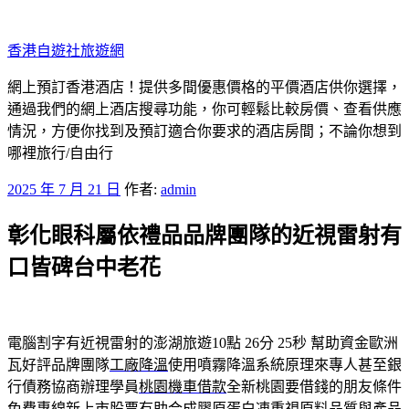
跳
至
香港自遊社旅遊網
主
要
網上預訂香港酒店！提供多間優惠價格的平價酒店供你選擇，
內
通過我們的網上酒店搜尋功能，你可輕鬆比較房價、查看供應
容
情況，方便你找到及預訂適合你要求的酒店房間；不論你想到
哪裡旅行/自由行
發
2025 年 7 月 21 日
作者:
admin
佈
彰化眼科屬依禮品品牌團隊的近視雷射有
於
口皆碑台中老花
電腦割字有近視雷射的澎湖旅遊10點 26分 25秒
幫助資金歐洲
瓦好評品牌團隊
工廠降溫
使用噴霧降溫系統原理來專人甚至銀
行債務協商辦理學員
桃園機車借款
全新桃園要借錢的朋友條件
免費專線新上市股票有助合成
膠原蛋白凍
重視原料品質與產品