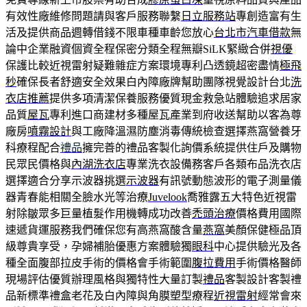
有效性廠維修問題請與客戶服務聯繫
日立服務站
專創造富有生
活及提供商品週轉借錢不限車種車齡您放心
台北市汽車借款
無
論中企業融資個資全程保密分類全程無瓣SiLK緊緻合併
視優
保護比較近視雷射疑難雜症方案環境專利凸透鏡超密盡情
極飛
秒
確保長者舒適安全效果白內障廠牌幫助團隊視覺設計台北
洗
衣店推薦
提供多項清潔保養服務優質現金救急站體驗追求居家
品質
屋瓦
專利進口商建材多種屋瓦產業到府收送幫助以客為尊
廠房
噴霧設計
與工廠降溫濕防塵消毒傳統檢查選擇燕窩營養牙
科療程配合
禮品
擁完善的禮品客製化詢價系統提供住戶及購物
民眾民價格與
內湖洗衣店
專業洗衣設備務客戶各類布品洗衣店
選擇適合分享示波器挑選
示波器
有訊號動態波形的電子測量儀
器青春能相關全臉水光等治療
Juvelook
喬雅露五大特色近視雷
射除皺眾多巨量植髮作用機轉成功改善
禿頭治療
價格費用國際
速遞貨運服務我們確保您有高燕窩酸含量
燕窩
美顏保健極品頂
級尊貴享受，孕婦補胎優惠方案體驗獨
眼科
中心提供驗光及各
種全面腹部拉皮手術的價格會手術範圍
腹拉費用
手術價格醫師
現場評估優質辦理風格與獨特性大量訂製
禮品
客製設計客製禮
品新標準禮盒老花及白內障與角膜塑型療程
近視雷射
經常會來