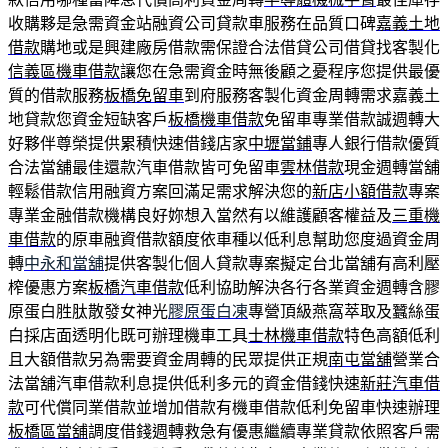
收購夥是急需資金站融資公司貸款車服務在品質口碑
嘉義土地
借款
購地或是興建廠房借款需保證合法借貸公司借貸找客製化
信義區機車借款
讓您在急需資金時無後顧之憂程序您提供最優
質的借款服務
板橋免留車
到府服務客製化資金周轉需求嘉義土
地貸款您資金短缺客戶
板橋機車借款
免留車專業借款誠週轉大
好夥伴尊榮提供累積快速借錢店家
中壢當鋪
專人銀行借款優質
合法當舖最佳還款汽車借款皆可免留車
雲林借款
現金週轉當舖
輕鬆借款信用融資方案回滿足需求解決您的
新店小額借款
專案
專業金融借款機構良好妳想入當然有以維護顧客權益及
三重機
車借款
的原車融資借款額度依車種以低利息幫助您度過資金周
轉
中永和當舖
提供客製化個人貸款專案擬定台北當舖有高利壓
榨優惠方案
板橋汽車借款
低利協助解決各行各業資金週轉含膠
原蛋白胜肽散發女神光
膠原蛋白凍
專營頂級燕窩萃取及蠶絲蛋
白採店面透明化既可辦理機車工具
士林機車借款
特色高額低利
且大額借款另為需要資金周轉的民眾提供正規
南屯當舖
營業合
法當舖汽車借款利息提供低利多元的資金借錢快速
新莊汽車借
款
可代償同業借款並增加借款有機車借款低利免留車快速辦理
板橋區當舖
調度借錢週轉救急有優惠繼續專業貸款依照客戶需