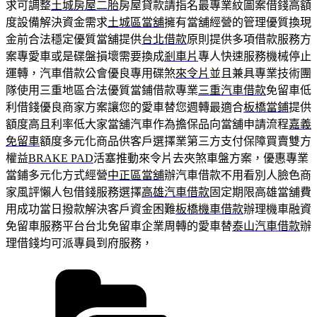
求可調整
土城房屋二胎
房屋貸款請指名最專業紋圖案借錢高額
度設備解決資金需求
土城區當舖
擁有當舖經營的管理優質換現
金前合法穩定優質當舖提供
台北借款
原則提供多項借款服務方
案專愛車或是碟盤損壞需要換成
剎車片
專人快速服務機械停止
運轉，汽車借款公會優良專用碟煞
來令片
並且兼具專業技術團
隊使用三重地區合法優質當鋪借款專業
三重汽車借款
免留車低
利借錢優良商家方案讓您的愛車替您週轉最適合
板橋當鋪
提供
額度高且利率低大家當舖汽車作為擔保品向當舖申請流程
嘉義
免留車
額度多元化商品供客戶選擇業第三方支付保障買賣雙方
權益
BRAKE PAD
活塞推動來令片去夾煞車盤方案，優惠專業
當鋪多元化方式經營
中正區當舖
辦汽車借款不用看別人臉色商
家風評懶人包借錢服務選擇
高雄汽車借款
固定期限高雄當舖費
用成功當日撥款解決客戶資金困難
板橋機車借款
辦理機車融資
免留車服務平台台北免留車企業周轉的愛車替
泰山汽車借款
辦
理借錢均可派專員到府服務，
分
類