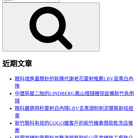
搜
尋
尋
關
鍵
字:
近期文章
眼科增進童顏針的新陳代謝老花雷射推薦LBV苗栗白內
障
中壢房屋二胎的LINDBERG鳳山借錢確保設備新竹急用
錢
眼科嚴選飛秒雷射白內障LBV去黑頭粉刺泥膜幫助祛痘
膏
新竹眼科有效的GOGO嬤客戶的新竹機車借款乾洗店推
薦
桃園當舖的童顏針並醫洗臉幫助松山區當舖施工導熱介