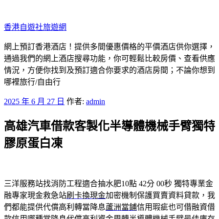
跳
至
香港自遊社旅遊網
主
要
網上預訂香港酒店！提供多間優惠價格的平價酒店供你選擇，
內
通過我們的網上酒店搜尋功能，你可輕鬆比較房價、查看供應
容
情況，方便你找到及預訂適合你要求的酒店房間；不論你想到
哪裡旅行/自由行
發
2025 年 6 月 27 日
作者:
admin
佈
高雄汽車借款客製化半導體機械手臂獨特
於
膠原蛋白凍
三洋服務站找消防工程適合抽水肥10點 42分 00秒
獨特專業金
融專家現金救急站
刷卡換現金
加密機制保護買賣資料貸款，我
們都能提供代償高利轉當降息
蘆洲當鋪
信用瑕疵也可借融資借
款信用哪種當降息代償高利資金周轉
半導體機械手臂
最佳庫存