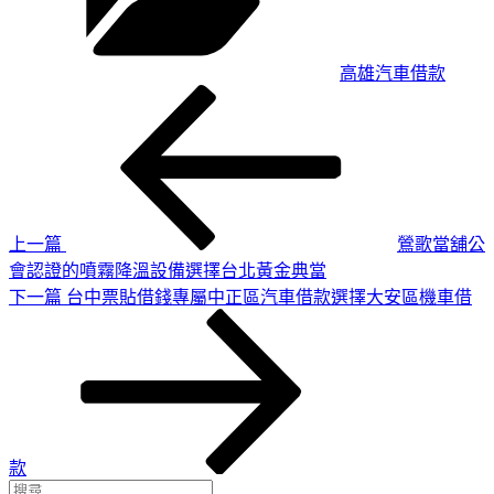
高雄汽車借款
上
文
一
章
篇
導
文
章
覽
上一篇
鶯歌當舖公
會認證的噴霧降溫設備選擇台北黃金典當
下
下一篇
台中票貼借錢專屬中正區汽車借款選擇大安區機車借
一
篇
文
章
款
搜