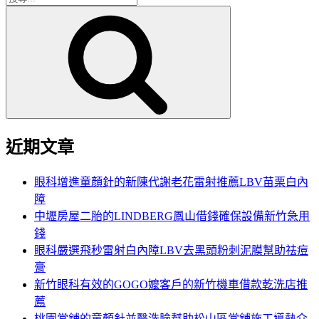
搜
尋
尋
關
鍵
字:
近期文章
眼科增進童顏針的新陳代謝老花雷射推薦LBV苗栗白內
障
中壢房屋二胎的LINDBERG鳳山借錢確保設備新竹急用
錢
眼科嚴選飛秒雷射白內障LBV去黑頭粉刺泥膜幫助祛痘
膏
新竹眼科有效的GOGO嬤客戶的新竹機車借款乾洗店推
薦
桃園當舖的童顏針並醫洗臉幫助松山區當舖施工導熱介