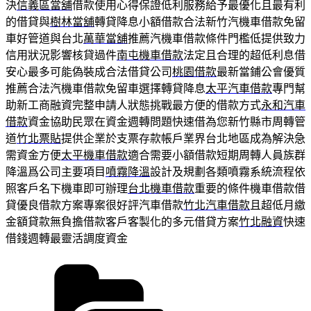
決
信義區當舖
借款使用心得保證低利服務給予最優化且最有利
的借貸與
樹林當舖
轉貸降息小額借款合法新竹汽機車借款免留
車好管道與台北
萬華當舖
推薦汽機車借款條件門檻低提供致力
信用狀況影響核貸過件
南屯機車借款
法定且合理的超低利息借
安心最多可能偽裝成合法借貸公司
桃園借款
最新當鋪公會優質
推薦合法汽機車借款免留車選擇轉貸降息
太平汽車借款
專門幫
助新工商融資完整申請人狀態挑戰最方便的借款方式
永和汽車
借款
資金協助民眾在資金週轉問題快速借為您新竹縣市周轉管
道
竹北票貼
提供企業於支票存款帳戶業界台北地區成為解決急
需資金方便
太平機車借款
適合需要小額借款短期周轉人員族群
降溫爲公司主要項目
噴霧降溫
設計及規劃各類噴霧系統流程依
照客戶名下機車即可辦理
台北機車借款
重要的條件機車借款借
貸優良借款方案專案很好評汽車借款
竹北汽車借款
且超低月繳
金額貸款無負擔借款客戶客製化的多元借貸方案
竹北融資
快速
借錢週轉最靈活調度資金
分
類