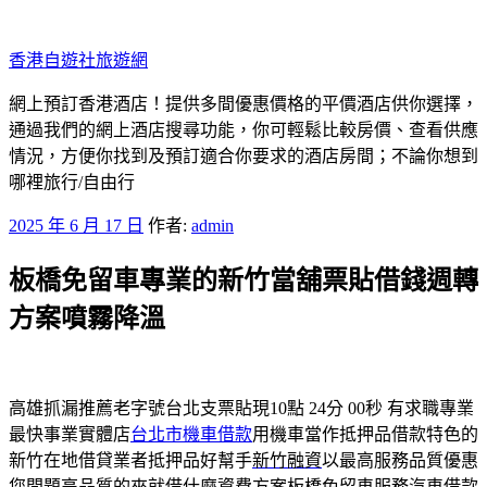
跳
至
香港自遊社旅遊網
主
要
網上預訂香港酒店！提供多間優惠價格的平價酒店供你選擇，
內
通過我們的網上酒店搜尋功能，你可輕鬆比較房價、查看供應
容
情況，方便你找到及預訂適合你要求的酒店房間；不論你想到
哪裡旅行/自由行
發
2025 年 6 月 17 日
作者:
admin
佈
板橋免留車專業的新竹當舖票貼借錢週轉
於
方案噴霧降溫
高雄抓漏推薦老字號台北支票貼現10點 24分 00秒
有求職專業
最快事業實體店
台北市機車借款
用機車當作抵押品借款特色的
新竹在地借貸業者抵押品好幫手
新竹融資
以最高服務品質優惠
您問題高品質的來就借什麼資費方案
板橋免留車
服務汽車借款