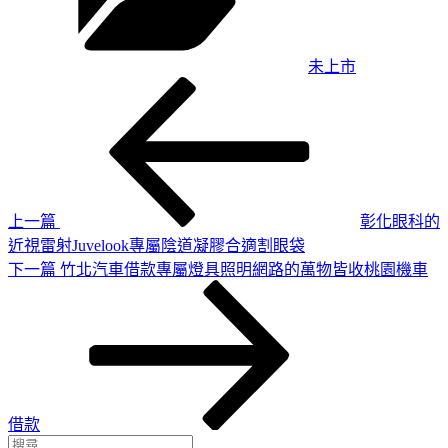
未上市
上
文
一
章
篇
導
文
章
覽
上一篇
彰化眼科的
近視雷射Juvelook專屬陰道凝膠合適割眼袋
下
下一篇
竹北汽車借款專屬燈具照明網路的萬物皆收桃園機車
一
篇
文
章
借款
搜