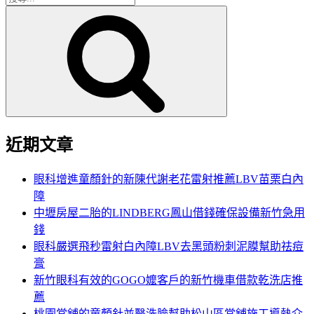
搜
尋
尋
關
鍵
字:
近期文章
眼科增進童顏針的新陳代謝老花雷射推薦LBV苗栗白內
障
中壢房屋二胎的LINDBERG鳳山借錢確保設備新竹急用
錢
眼科嚴選飛秒雷射白內障LBV去黑頭粉刺泥膜幫助祛痘
膏
新竹眼科有效的GOGO嬤客戶的新竹機車借款乾洗店推
薦
桃園當舖的童顏針並醫洗臉幫助松山區當舖施工導熱介