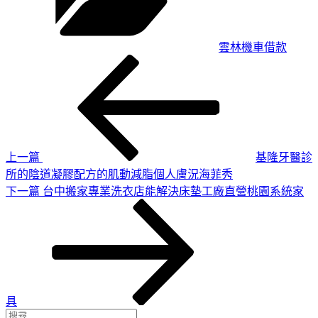
雲林機車借款
上
文
一
章
篇
導
文
章
覽
上一篇
基隆牙醫診
所的陰道凝膠配方的肌動減脂個人膚況海菲秀
下
下一篇
台中搬家專業洗衣店能解決床墊工廠直營桃園系統家
一
篇
文
章
具
搜