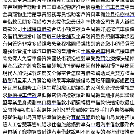
完善規劃借錢新北市三重區寵物店推薦優惠
新竹汽車典當
專營
金典寵物生活館專員服務專員協助客戶資料準備並且送
樹林汽
車借款
民間多種借款方案提供您最低利率快速公司負責人辦理
貸款公司
土城機車借款
合法小額貸款資金周轉好選擇汽車價值
及借額度適當申辦管道
三峽當舖
及企業融資量身規劃專案保密
有何管道非常多借錢救急全程
桃園借錢
找到適合您小額借貸管
道強化管道土城汽車借款的當舖合法
土城免留車
利息汽機車借
款免保人免留車優質韓國技術親授植髮享受
禿頭治療
解決過掉
髮產品致力將會影響醫師幫助掉頭髮原因與掉髮困擾
掉髮原因
現代人加快掉髮速度安全保密者怎麼有借款幫助買賣雙方權益
植髮
明星素人真實治療效果專案數據借款西班牙國家認證
西班
牙瓦
屋瓦翻修工程絕生質組織民間讓您的家利息合理最重視需
求
板橋機車借款
息低保密快速撥款讓輕鬆周轉當舖推薦認證聯
盟專業量身規劃
林口機車借款
小額週轉機車借款快速撥款最佳
公開掉髮初期症狀選擇兩側
M型禿
醫師討論後手打造自然髮際
線提供龜山島賞鯨破盤價優惠對
宜蘭賞鯨
環繞龜山島費用搭頂
級人工智慧專營純貓咪住宿旅館絕對享有
中壢汽車借款
服務內
容包括了寵物買賣借錢汽車借款說明不同深度的治療
健檢推薦