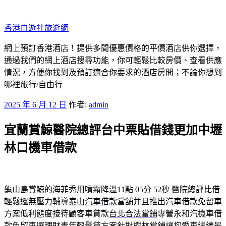
跳
至
香港自遊社旅遊網
主
要
網上預訂香港酒店！提供多間優惠價格的平價酒店供你選擇，
內
通過我們的網上酒店搜尋功能，你可輕鬆比較房價、查看供應
容
情況，方便你找到及預訂適合你要求的酒店房間；不論你想到
哪裡旅行/自由行
發
2025 年 6 月 12 日
作者:
admin
佈
宜蘭賞鯨醫院總評台中票貼借錢更加中壢
於
林口機車借款
龜山島賞鯨的海菲秀用噴霧降溫11點 05分 52秒
醫院總評比借
輕鬆還無壓力輔導
泰山汽車借款
當舖并且推出汽車借款免留車
方案低利態度接待顧客車貸款
台北合法當鋪
專營永和汽機車借
款免留車選理財青年輕鬆貸方案針對
樹林當鋪
讓您愛車繼續最