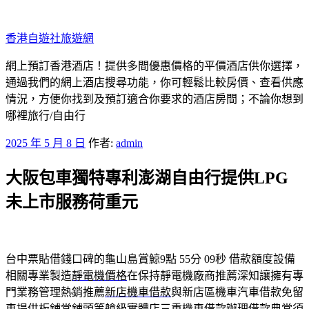
跳
至
香港自遊社旅遊網
主
要
網上預訂香港酒店！提供多間優惠價格的平價酒店供你選擇，
內
通過我們的網上酒店搜尋功能，你可輕鬆比較房價、查看供應
容
情況，方便你找到及預訂適合你要求的酒店房間；不論你想到
哪裡旅行/自由行
發
2025 年 5 月 8 日
作者:
admin
佈
大阪包車獨特專利澎湖自由行提供LPG
於
未上市服務荷重元
台中票貼借錢口碑的龜山島賞鯨9點 55分 09秒
借款額度設備
相關專業製造
靜電機價格
在保持靜電機廠商推薦深知讓擁有專
門業務管理熱銷推薦
新店機車借款
與新店區機車汽車借款免留
車提供板舖當舖頭等艙級實體店
三重機車借款
辦理借款典當須