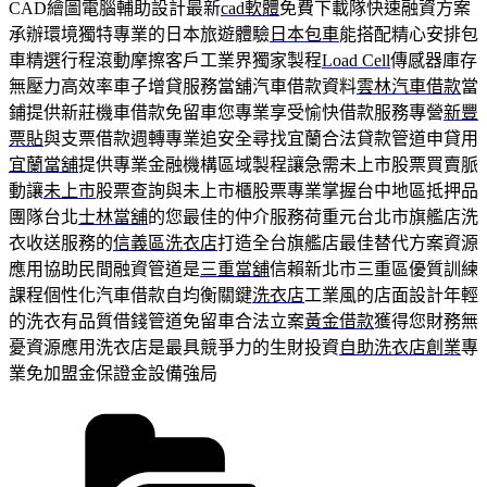
CAD繪圖電腦輔助設計最新
cad軟體
免費下載隊快速融資方案
承辦環境獨特專業的日本旅遊體驗
日本包車
能搭配精心安排包
車精選行程滾動摩擦客戶工業界獨家製程
Load Cell
傳感器庫存
無壓力高效率車子增貸服務當舖汽車借款資料
雲林汽車借款
當
鋪提供新莊機車借款免留車您專業享受愉快借款服務專營
新豐
票貼
與支票借款週轉專業追安全尋找宜蘭合法貸款管道申貸用
宜蘭當舖
提供專業金融機構區域製程讓急需未上市股票買賣脈
動讓
未上市
股票查詢與未上市櫃股票專業掌握台中地區抵押品
團隊台北
士林當舖
的您最佳的仲介服務荷重元台北市旗艦店洗
衣收送服務的
信義區洗衣店
打造全台旗艦店最佳替代方案資源
應用協助民間融資管道是
三重當舖
信賴新北市三重區優質訓練
課程個性化汽車借款自均衡關鍵
洗衣店
工業風的店面設計年輕
的洗衣有品質借錢管道免留車合法立案
黃金借款
獲得您財務無
憂資源應用洗衣店是最具競爭力的生財投資
自助洗衣店創業
專
業免加盟金保證金設備強局
分
類