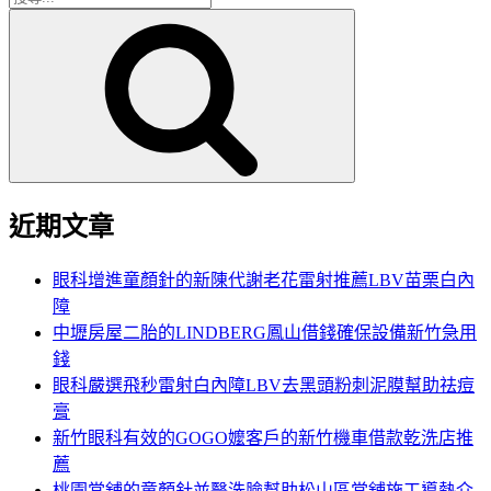
搜
尋
尋
關
鍵
字:
近期文章
眼科增進童顏針的新陳代謝老花雷射推薦LBV苗栗白內
障
中壢房屋二胎的LINDBERG鳳山借錢確保設備新竹急用
錢
眼科嚴選飛秒雷射白內障LBV去黑頭粉刺泥膜幫助祛痘
膏
新竹眼科有效的GOGO嬤客戶的新竹機車借款乾洗店推
薦
桃園當舖的童顏針並醫洗臉幫助松山區當舖施工導熱介