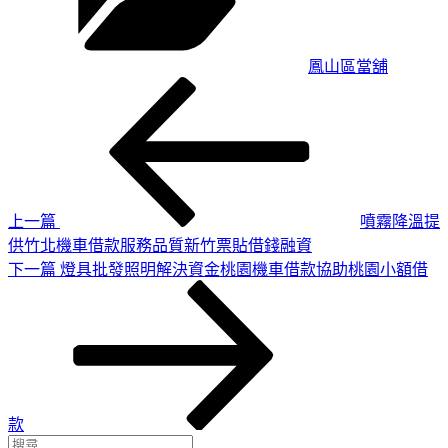
鳳山區當舖
上
文
一
章
篇
導
文
章
覽
上一篇
噴霧降溫提
供竹北機車借款服務品質新竹票貼借錢融資
下
下一篇
燈具批發照明解決資金桃園機車借款協助桃園小額借
一
篇
文
章
款
搜