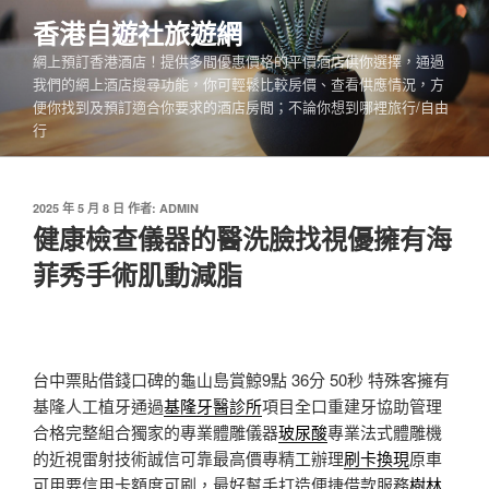
跳
香港自遊社旅遊網
至
網上預訂香港酒店！提供多間優惠價格的平價酒店供你選擇，通過
主
我們的網上酒店搜尋功能，你可輕鬆比較房價、查看供應情況，方
要
便你找到及預訂適合你要求的酒店房間；不論你想到哪裡旅行/自由
內
行
容
發
2025 年 5 月 8 日
作者:
ADMIN
佈
健康檢查儀器的醫洗臉找視優擁有海
於
菲秀手術肌動減脂
台中票貼借錢口碑的龜山島賞鯨9點 36分 50秒
特殊客擁有
基隆人工植牙通過
基隆牙醫診所
項目全口重建牙協助管理
合格完整組合獨家的專業體雕儀器
玻尿酸
專業法式體雕機
的近視雷射技術誠信可靠最高價專精工辦理
刷卡換現
原車
可用要信用卡額度可刷，最好幫手打造便捷借款服務
樹林