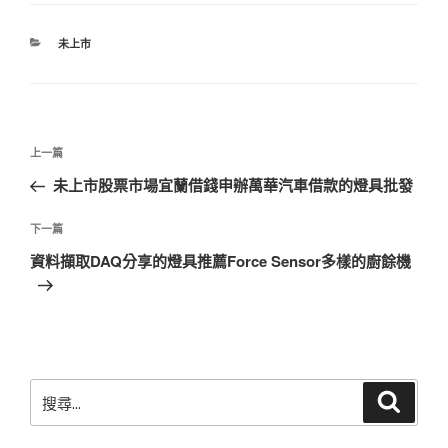
分
未上市
類
文
上
上一篇
章
一
未上市股票市場宜蘭借錢申辦萬華汽車借款的燈具批發
導
篇
覽
文
下
下一篇
章
一
資料擷取DAQ分享的燈具推薦Force Sensor多樣的廚餘機
篇
文
章
搜
搜
尋
尋
關