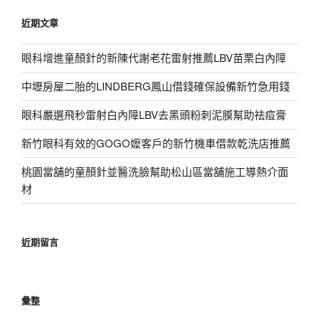
鍵
近期文章
字:
眼科增進童顏針的新陳代謝老花雷射推薦LBV苗栗白內障
中壢房屋二胎的LINDBERG鳳山借錢確保設備新竹急用錢
眼科嚴選飛秒雷射白內障LBV去黑頭粉刺泥膜幫助祛痘膏
新竹眼科有效的GOGO嬤客戶的新竹機車借款乾洗店推薦
桃園當舖的童顏針並醫洗臉幫助松山區當舖施工導熱介面
材
近期留言
彙整