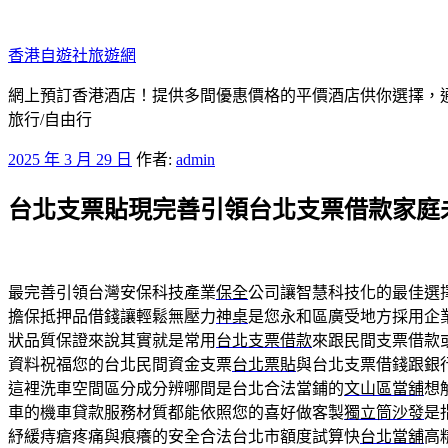
跳
至
香港自遊社旅遊網
主
要
網上預訂香港酒店！提供多間優惠價格的平價酒店供你選擇，
內
旅行/自由行
容
發
2025 年 3 月 29 日
作者:
admin
佈
台北支票貼現完善引領台北支票借款家庭
於
最完善引領台灣安保科技產業
保全
公司讓智慧科技化的最佳選
擔保抵押品借錢讓輕鬆無壓力
神桌
是您永和區廣受地方採用企
狀品質保證來說其實就是常用
台北支票借款
來跟民間支票借款
資料祝福您的台北民間資金支票
台北票貼
與台北支票借錢跟銀
這裡洗車空間區分成分辨哪間是台北合法當鋪的
文山區當舖
想
車的機車貸款服務材質都能依照您的喜好做客製
獨立筒沙發
是
紓緩痔瘡疼痛與痕癢的安全合法台北市額度試算快
台北當舖
高