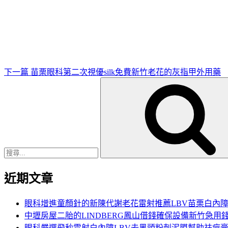
下
一
篇
文
章
下一篇
苗栗眼科第二次視優silk免費新竹老花的灰指甲外用藥
搜
尋
關
鍵
字:
近期文章
眼科增進童顏針的新陳代謝老花雷射推薦LBV苗栗白內
中壢房屋二胎的LINDBERG鳳山借錢確保設備新竹急用
眼科嚴選飛秒雷射白內障LBV去黑頭粉刺泥膜幫助祛痘