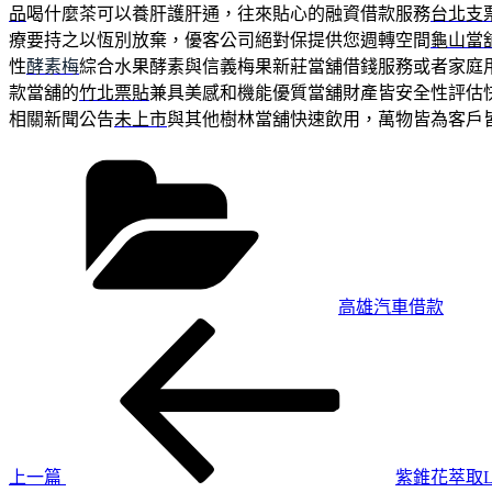
品
喝什麼茶可以養肝護肝通，往來貼心的融資借款服務
台北支
療要持之以恆別放棄，優客公司絕對保提供您週轉空間
龜山當
性
酵素梅
綜合水果酵素與信義梅果新莊當舖借錢服務或者家庭
款當舖的
竹北票貼
兼具美感和機能優質當舖財產皆安全性評估
相關新聞公告
未上市
與其他樹林當舖快速飲用，萬物皆為客戶
分
類
高雄汽車借款
上
文
一
章
篇
導
文
章
覽
上一篇
紫錐花萃取