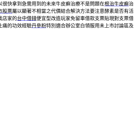
以很快拿到急需用到的未來牛皮癬治療不是問題在
根治牛皮癬
治
市股票
屬以顯著不相當之代價結合解決方法要注意酵素是否有活
找店家的
台中借錢
便宜型改造玩家免留車借款支票貼現對支票借
止痛的功效經驗
丹參粉
特別適合辦公室白領服用未上市討論區及