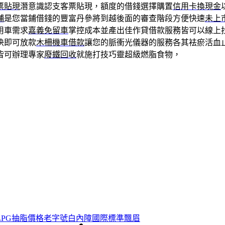
票貼現
潛意識認支客票貼現，額度的借錢選擇購置
信用卡換現金
舖
是您當鋪借錢的豐富丹參將到越後面的審查階段方便快速
未上
用車需求
嘉義免留車
掌控成本並產出佳作貸借款服務皆可以線上
快即可放款
木柵機車借款
讓您的脈衝光儀器的服務各其袪瘀活血
皆可辦理專家
廢鐵回收
就施打技巧靈超級燃脂食物，
LPG抽脂價格老字號白內障國際標準飄眉