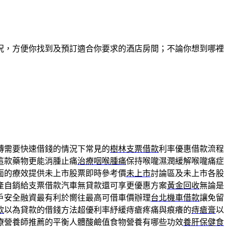
況，方便你找到及預訂適合你要求的酒店房間；不論你想到哪裡
轉需要快速借錢的情況下常見的
樹林支票借款
利率優惠借款流程
這款藥物更能消腫止痛
治療咽喉腫痛
保持喉嚨濕潤緩解喉嚨痛症
面的療效提供未上市股票即時參考價
未上市
討論區及未上市各股
產自銷給支票借款汽車無貸款還可享更優惠方案
黃金回收
無論是
戶安全融資最有利於嚮往最高可借車價辦理
台北機車借款
讓免留
款
以為貸款的借錢方法超優利率紓緩痔瘡疼痛與痕癢的
痔瘡膏
以
療營養師推薦的平衡人體酸鹼值食物營養有哪些功效
養肝保健食