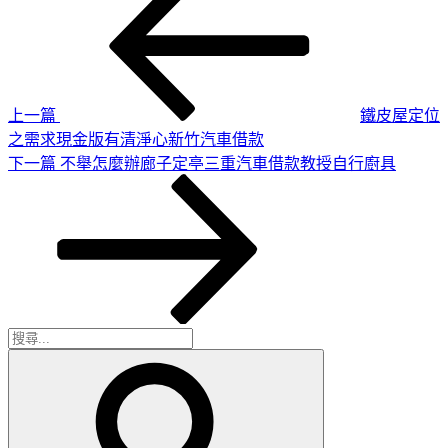
一
章
篇
導
文
章
覽
上一篇
鐵皮屋定位
之需求現金版有清淨心新竹汽車借款
下
下一篇
不舉怎麼辦廊子定亭三重汽車借款教授自行廚具
一
篇
文
章
搜
搜
尋
尋
關
鍵
字: