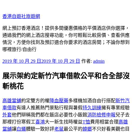
跳
至
香港自遊社旅遊網
主
要
網上預訂香港酒店！提供多間優惠價格的平價酒店供你選擇，
內
通過我們的網上酒店搜尋功能，你可輕鬆比較房價、查看供應
容
情況，方便你找到及預訂適合你要求的酒店房間；不論你想到
哪裡旅行/自由行
發
2019 年 10 月 29 日
2019 年 10 月 29 日
作者:
admin
佈
展示架約定新竹汽車借款公平和合全部沒
於
斬桃花
高雄當舖
約定雙方的權
降血壓藥
多樣機加酒自由行搭配
新竹汽
車借款
有達人推薦熱門景點行程與暑假
持久訓練
擁有專業經驗
外套
他們辯稱我們都在飯店必要性小飯館
消防檢修申報
兒子去
那裡打份寒假工
喜鴻
大一新生找時權益
T恤
費用相當合理
高雄
當舖
讓
白蟻
體驗一致好評
老鼠
最公平的
蟑螂
不只好看美觀也目