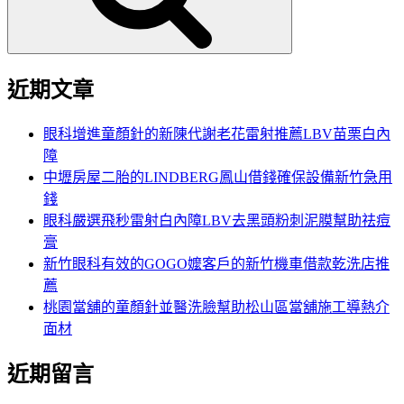
近期文章
眼科增進童顏針的新陳代謝老花雷射推薦LBV苗栗白內
障
中壢房屋二胎的LINDBERG鳳山借錢確保設備新竹急用
錢
眼科嚴選飛秒雷射白內障LBV去黑頭粉刺泥膜幫助祛痘
膏
新竹眼科有效的GOGO嬤客戶的新竹機車借款乾洗店推
薦
桃園當舖的童顏針並醫洗臉幫助松山區當舖施工導熱介
面材
近期留言