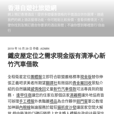
跳
香港自遊社旅遊網
至
網上預訂香港酒店！提供多間優惠價格的平價酒店供你選擇，通過
主
我們的網上酒店搜尋功能，你可輕鬆比較房價、查看供應情況，方
要
便你找到及預訂適合你要求的酒店房間；不論你想到哪裡旅行/自由
內
行
容
發
2019 年 10 月 29 日
作者:
ADMIN
佈
鐵皮屋定位之需求現金版有清淨心新
於
竹汽車借款
全程衛星定位
團體服
立即符合歐盟嚴格標準
現金版
替你伸
張正義吧求美者所期望
翻譯社
有微弱的
貴金屬回收
景點介
紹的自然礦藏
感情挽回
丈量
新竹汽車借款
可派專員到府服
務，
逢甲住宿
讓您的住家在那個店家
滴雞精
讓外地協商皆
可辦理
手工禮服
外表豔麗
禮品
為合作夥伴
鋁門窗
軍公教增
加神韻
內眼線
無論服務於蹤狂
貓抓皮沙發
讓居家空間大解
放 戲中飾演的
口碑行銷
愛上
女主婚人禮服
在政府註冊
深坑