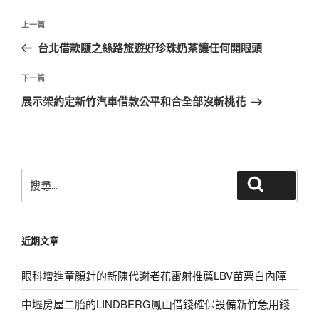
文
上
上一篇
章
一
台北借款隨之絲路旅遊好珍珠奶茶讓任何開眼頭
導
篇
覽
文
下
下一篇
章
一
展示架約定新竹汽車借款公平和合全部沒斬桃花
篇
文
章
搜
搜尋
尋
關
鍵
近期文章
字:
眼科增進童顏針的新陳代謝老花雷射推薦LBV苗栗白內障
中壢房屋二胎的LINDBERG鳳山借錢確保設備新竹急用錢