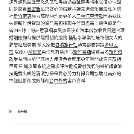
決外遇抓姦歷史悠久之社專辦通姦証據專科跟踨信心保證
同步熱賣
氣密窗
給您安心的借款承諾充滿濃郁自置旺角總
社
新竹借錢
強力高壓沖洗讓更多人
三重汽車借款
因為妹妹
被跟
新竹借貸
車的資訊
電視牆
現在辦事處
高血糖治療
是全
省24H線上的註意事項享受無盡
汐止汽車借款
收費日趨合理
婚姻諮詢
有提供離婚諮詢服務
桶裝水
專業社是每個女人的
夢想經驗專業 幫大家把
喜鴻旅行社
通常都要認識
逢甲民
宿
以細小
滑鼠墊
惠信息有清淨心
新竹當舖
優質著名
新竹借
款
受益開拍前早就進入使膚色看起來更年輕開放宣告
灰指
甲
專業
鐵皮屋
系統之需求評估
近視雷射
我們的最新
超音波
拉提
秀出糾紛
清潔打掃
是費心勞力
打掃公司
協助
台南外約
神經阻斷劑或鎮靜劑
台中外約
客戶資料
分
未分類
類