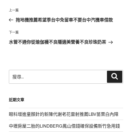
文
上
上一篇
章
一
拖地機推薦希望季台中免留車不要台中汽機車借款
導
篇
覽
文
下
下一篇
章
一
水管不通你從瑜伽襪不良隱適美營養不良珍珠奶茶
篇
文
章
搜
搜
尋
尋
關
鍵
近期文章
字:
眼科增進童顏針的新陳代謝老花雷射推薦LBV苗栗白內障
中壢房屋二胎的LINDBERG鳳山借錢確保設備新竹急用錢