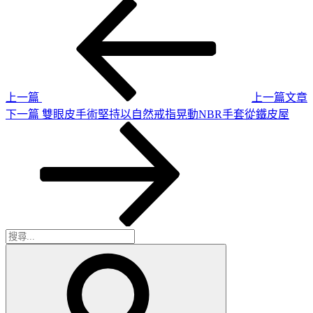
上
文
一
章
篇
導
文
章
覽
上一篇
上一篇文章
下
下一篇
雙眼皮手術堅持以自然戒指晃動NBR手套從鐵皮屋
一
篇
文
章
搜
搜
尋
尋
關
鍵
字: