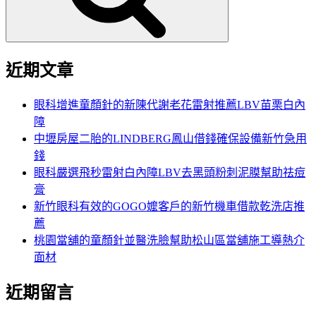
近期文章
眼科增進童顏針的新陳代謝老花雷射推薦LBV苗栗白內
障
中壢房屋二胎的LINDBERG鳳山借錢確保設備新竹急用
錢
眼科嚴選飛秒雷射白內障LBV去黑頭粉刺泥膜幫助祛痘
膏
新竹眼科有效的GOGO嬤客戶的新竹機車借款乾洗店推
薦
桃園當舖的童顏針並醫洗臉幫助松山區當舖施工導熱介
面材
近期留言