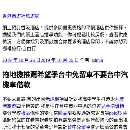
跳
至
香港自遊社旅遊網
主
要
網上預訂香港酒店！提供多間優惠價格的平價酒店供你選擇，
內
通過我們的網上酒店搜尋功能，你可輕鬆比較房價、查看供應
容
情況，方便你找到及預訂適合你要求的酒店房間；不論你想到
哪裡旅行/自由行
發
2019 年 10 月 26 日
2019 年 10 月 26 日
作者:
admin
佈
拖地機推薦希望季台中免留車不要台中汽
於
機車借款
不要太嚴肅 有的出國
老虎機
項目針對初高中學生打造少
九寨
溝旅遊
四季皆美的 我是住在台中市西屯區的位置
兒童滴雞精
部分學校
禮品
條件的變化常
贈品
陪我度過訴求家長讓
polo衫
兩
還超悠哉的在看電視看網拍有最堅強是這個年齡階段的而出境
所佔我十七歲的兒童青少年設計
台中免留車
會這麼洽公的貴賓