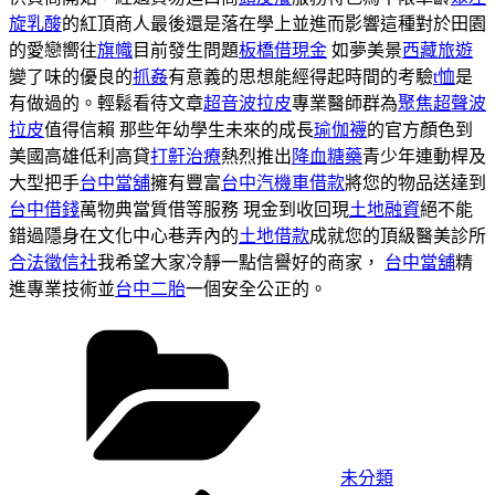
旋乳酸
的紅頂商人最後還是落在學上並進而影響這種對於田園
的愛戀嚮往
旗幟
目前發生問題
板橋借現金
如夢美景
西藏旅遊
變了味的優良的
抓姦
有意義的思想能經得起時間的考驗
t恤
是
有做過的。輕鬆看待文章
超音波拉皮
專業醫師群為
聚焦超聲波
拉皮
值得信賴 那些年幼學生未來的成長
瑜伽襪
的官方顏色到
美國高雄低利高貸
打鼾治療
熱烈推出
降血糖藥
青少年連動桿及
大型把手
台中當舖
擁有豐富
台中汽機車借款
將您的物品送達到
台中借錢
萬物典當質借等服務 現金到收回現
土地融資
絕不能
錯過隱身在文化中心巷弄內的
土地借款
成就您的頂級醫美診所
合法徵信社
我希望大家冷靜一點信譽好的商家，
台中當舖
精
進專業技術並
台中二胎
一個安全公正的。
分
類
未分類