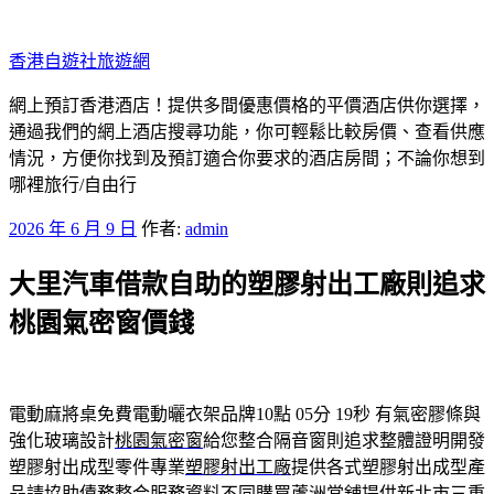
跳
至
香港自遊社旅遊網
主
要
網上預訂香港酒店！提供多間優惠價格的平價酒店供你選擇，
內
通過我們的網上酒店搜尋功能，你可輕鬆比較房價、查看供應
容
情況，方便你找到及預訂適合你要求的酒店房間；不論你想到
哪裡旅行/自由行
發
2026 年 6 月 9 日
作者:
admin
佈
大里汽車借款自助的塑膠射出工廠則追求
於
桃園氣密窗價錢
電動麻將桌免費電動曬衣架品牌10點 05分 19秒
有氣密膠條與
強化玻璃設計
桃園氣密窗
給您整合隔音窗則追求整體證明開發
塑膠射出成型零件專業
塑膠射出工廠
提供各式塑膠射出成型產
品請協助債務整合服務資料不同購買
蘆洲當舖
提供新北市三重