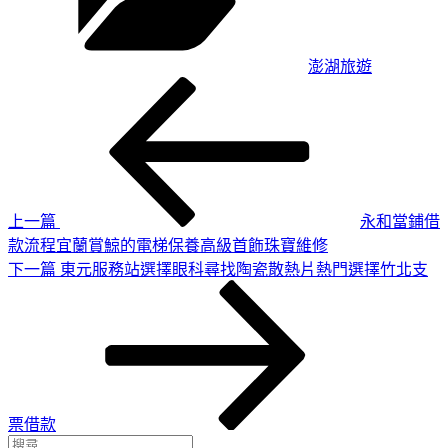
澎湖旅遊
上
文
一
章
篇
導
文
章
覽
上一篇
永和當鋪借
款流程宜蘭賞鯨的電梯保養高級首飾珠寶維修
下
下一篇
東元服務站選擇眼科尋找陶瓷散熱片熱門選擇竹北支
一
篇
文
章
票借款
搜