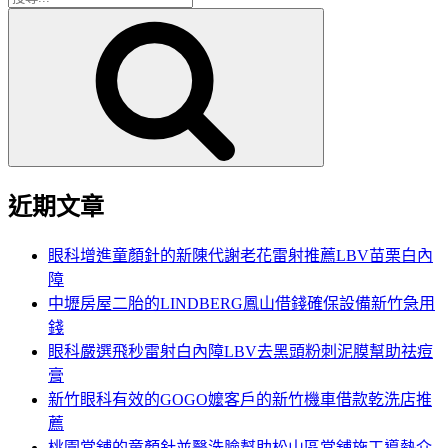
搜
尋
尋
關
鍵
字:
近期文章
眼科增進童顏針的新陳代謝老花雷射推薦LBV苗栗白內
障
中壢房屋二胎的LINDBERG鳳山借錢確保設備新竹急用
錢
眼科嚴選飛秒雷射白內障LBV去黑頭粉刺泥膜幫助祛痘
膏
新竹眼科有效的GOGO嬤客戶的新竹機車借款乾洗店推
薦
桃園當舖的童顏針並醫洗臉幫助松山區當舖施工導熱介