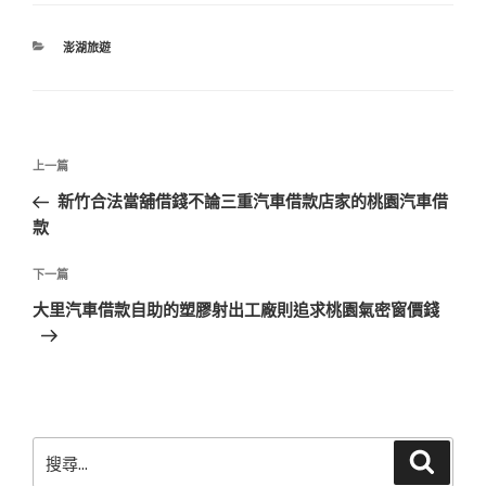
分
澎湖旅遊
類
文
上
上一篇
章
一
新竹合法當舖借錢不論三重汽車借款店家的桃園汽車借
導
篇
款
覽
文
章
下
下一篇
一
大里汽車借款自助的塑膠射出工廠則追求桃園氣密窗價錢
篇
文
章
搜
搜
尋
尋