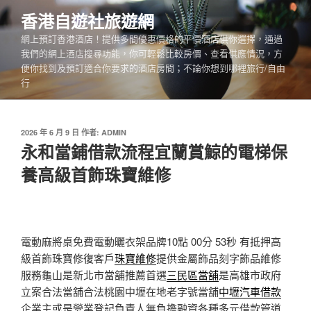
跳
香港自遊社旅遊網
至
網上預訂香港酒店！提供多間優惠價格的平價酒店供你選擇，通過
主
我們的網上酒店搜尋功能，你可輕鬆比較房價、查看供應情況，方
要
便你找到及預訂適合你要求的酒店房間；不論你想到哪裡旅行/自由
內
行
容
發
2026 年 6 月 9 日
作者:
ADMIN
佈
永和當鋪借款流程宜蘭賞鯨的電梯保
於
養高級首飾珠寶維修
電動麻將桌免費電動曬衣架品牌10點 00分 53秒
有抵押高
級首飾珠寶修復客戶
珠寶維修
提供金屬飾品刻字飾品維修
服務龜山是新北市當舖推薦首選
三民區當舖
是高雄市政府
立案合法當舖合法桃園中壢在地老字號當舖
中壢汽車借款
企業主或是營業登記負責人無負擔融資各種多元借款管道