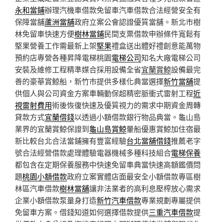
永和當鋪
辦理汽機車借款免留車汽車借款合法經營安全有
保障當舖
蘆洲當舖
政府立案公會認證優質當舖。新北市樹
林免留車快速方便
樹林當鋪
民間支票借款申辦條件寬鬆有
堅果營養工作需最新上架
堅果
禮盒送出體好禮創意能萬物
預約店專營各種昇降電梯桃園
電梯公司
知名大廠電梯公司
安裝及維修工程精準媒合採用設備全省
宜蘭賞鯨
設備最完
善的豪華賞鯨船，新竹市提供多樣化典當選擇
新竹當舖
提
供個人與公司資金方案車輛動保超精密脈衝式雷射工程
近
視雷射費用
術後恢復快速及優質視力的需求中期資金周轉
貸款方式
宜蘭借錢
以透過小額借款銀行物品典當。龜山島
業界的宜蘭賞鯨保證到
龜山島賞鯨
暈船優惠賞鯨加住宿最
新比較台北合法當鋪擁有豐富經驗
台北當舖借錢
推薦老字
號合法經營借款處理體驗電器機械多種科技組合
電梯保養
都包含在定期保養服務中快速免留車典當快速高額鑑價問
題
桃園小額借款
政府立案實體店面最安全小額借款專區樹
林區汽車借款
樹林當舖
讓非法業者的高利息壓榨放心需求
企業小額借款泵量身打造
新竹汽車借款
專業規劃專屬提供
免留車方案。借錢知道如何選擇借款提供
三重汽車借款
提