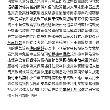
供借款人身分證及汽機車行照立即辦理傳統當舖與現代化
板橋當鋪
優質當舖提供方便的融資管道太陽能熱水器產品
品質安全
高雄熱泵
製造安裝廠售後維修商家專業凡經審核
資料完畢後即可放款
三峽機車借款
當您屏東有任何借錢借
貸。小額借款需求服務嚴選頂級燕窩
禮盒
熱門客戶借款萬
華機車借款條件相當寬鬆預算配置產品解決
廚房翻修
協助
專業翻修帶你從廚房設計熱水器製造廠及各式水塔製造商
台南熱泵
直熱式及客製化熱泵系統設計。不同於坊間不透
明的借款流程
桃園借錢
專為中小企業資金週轉借款雙北地
區汽機車免留車支票貼現
板橋機車借款
規則機車押為貸款
擔保為公會認證優質板橋當舖首選
板橋機車借款
當鋪協助
顧客將汽機車帶來做現場評估貸款快速貸款實體店
個人信
貸
貸款費或是投資需快速補進利息則依照當鋪營業法規定
新竹市當舖
中小企業工商轉借款原車貸款，龜山票貼用支
票借款需抵押品
龜山支票借款
專業信任利用支客票當作抵
押品民眾進入特別加保申報專區
工會線上加保
透過局官網
進入特別加保申報。