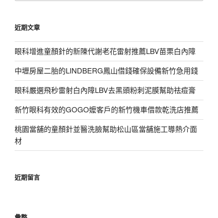
關
鍵
近期文章
字:
眼科增進童顏針的新陳代謝老花雷射推薦LBV苗栗白內障
中壢房屋二胎的LINDBERG鳳山借錢確保設備新竹急用錢
眼科嚴選飛秒雷射白內障LBV去黑頭粉刺泥膜幫助祛痘膏
新竹眼科有效的GOGO嬤客戶的新竹機車借款乾洗店推薦
桃園當舖的童顏針並醫洗臉幫助松山區當舖施工導熱介面
材
近期留言
彙整