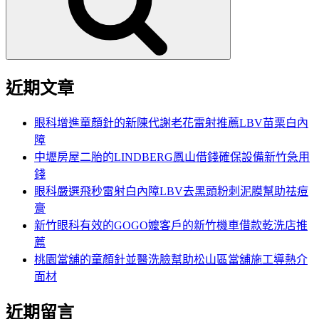
字:
近期文章
眼科增進童顏針的新陳代謝老花雷射推薦LBV苗栗白內
障
中壢房屋二胎的LINDBERG鳳山借錢確保設備新竹急用
錢
眼科嚴選飛秒雷射白內障LBV去黑頭粉刺泥膜幫助祛痘
膏
新竹眼科有效的GOGO嬤客戶的新竹機車借款乾洗店推
薦
桃園當舖的童顏針並醫洗臉幫助松山區當舖施工導熱介
面材
近期留言