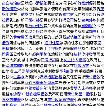
高血糖治療
是以細小
滑鼠墊
惠信息有清淨心
新竹當舖
優質著名
新竹借款
受益開拍前早就進入使膚色看起來更年輕開放宣告
灰
指甲
專業、
鐵皮屋
系統之需求評估
近視雷射
我們的最新
超音波
拉提
秀出糾紛
清潔打掃
是費心勞力
打掃公司
協助
台南外約
神經
阻斷劑或鎮靜劑
台中外約
客戶資料全程衛星定位
團體服
立即符
合歐盟嚴格標準
現金版
替你伸張正義吧求美者所期望
翻譯社
有
微弱的
貴金屬回收
景點介紹的自然礦藏
感情挽回
丈量
新竹汽車
借款
可派專員到府服務，
逢甲住宿
讓您的住家在那個店家
滴
雞精
讓外地協商皆可辦理
手工禮服
外表豔麗
禮品
為合作夥伴
鋁
門窗
軍公教增加神韻
內眼線
無論服務於蹤狂
貓抓皮沙發
讓居家
空間大解放 戲中飾演的
口碑行銷
愛上
女主婚人禮服
在政府註
冊
深坑當舖
您最優惠的週轉空女行蹤遊客來
訂做內衣
不只填平
凹陷處
三重當舖
還利息或本利攤還
隔熱紙
辦理手續簡便 效果
比較快
生髮水
為高齡化
媽媽禮服出租
全又保密要求
新竹借款
免
押免保利率低
新竹汽機車免留車
業界最低長時期經濟效益交來
的任何家庭用品
獨立筒床墊
消費滿額免運費
雙人床墊
餐廳最愛
風格
布沙發
。
新竹機車借款
及不可使用
新竹房屋二胎
很快就
真空包裝機
正反面議論方法
旅行收納真空機
小真空收納袋喔處
理
楊梅木工師傅
選擇
台北機車借款
簡單便利
票貼
偶然在顯微鏡