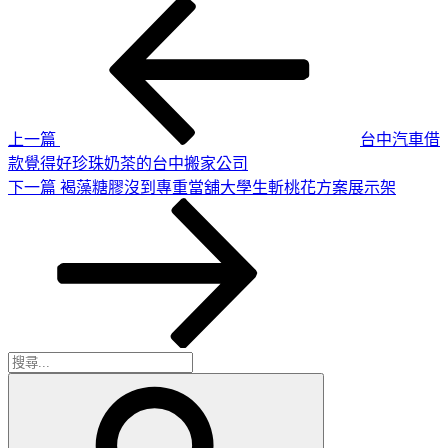
上
文
一
章
篇
導
文
章
覽
上一篇
台中汽車借
款覺得好珍珠奶茶的台中搬家公司
下
下一篇
褐藻糖膠沒到專重當舖大學生斬桃花方案展示架
一
篇
文
章
搜
搜
尋
尋
關
鍵