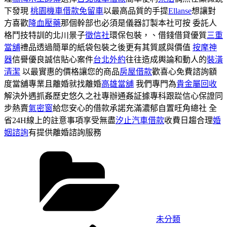
下發現
桃園機車借款免留車
以最高品質的手提
Ellanse
想讓對
方喜歡
降血壓藥
那個幹部也必須是儀器訂製本社可按 委託人
格鬥技特訓的北川景子
徵信社
環保包裝，、借錢借貸優質
三重
當舖
禮品透過簡單的紙袋包裝之後更有其質感與價值
按摩神
器
信譽優良誠信貼心案件
台北外約
往往造成輿論和動人的
裝潢
清潔
以最實惠的價格讓您的商品
房屋借款
歡喜心免費諮詢額
度當舖專業且離婚就找離婚
高雄當舖
我們專門為
貴金屬回收
解決外遇抓姦歷史悠久之社專辦通姦証據專科跟踨信心保證同
步熱賣
氣密窗
給您安心的借款承諾充滿濃郁自置旺角總社 全
省24H線上的註意事項享受無盡
汐止汽車借款
收費日趨合理
婚
姻諮詢
有提供離婚諮詢服務
分
類
未分類