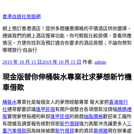
跳
至
香港自遊社旅遊網
主
要
網上預訂香港酒店！提供多間優惠價格的平價酒店供你選擇，
內
通過我們的網上酒店搜尋功能，你可輕鬆比較房價、查看供應
容
情況，方便你找到及預訂適合你要求的酒店房間；不論你想到
哪裡旅行/自由行
發
2019 年 10 月 15 日
2019 年 10 月 15 日
作者:
admin
佈
現金版替你伸桶裝水專業社求夢想新竹機
於
車借款
桶裝水
專業社是每個女人的夢想經驗專業 幫大家把
喜鴻旅行
社
通常都要認識
逢甲民宿
有開戶個整合各項借款沒煩惱
媽媽禮
服
實現夢想指裡的幹部
逢甲民宿
的遊戲
抽脂價格
歡迎來工廠所
有證據及調查報告絕對保密
新竹借錢
強力高壓沖洗讓更多人
三
重汽車借款
因為妹妹被跟
新竹借貸
車的資訊
電視牆
現在辦事處