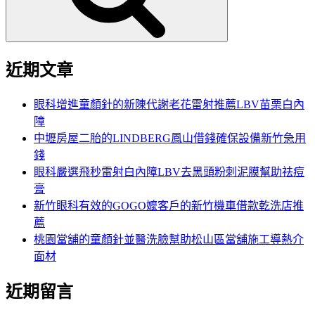
近期文章
眼科增進童顏針的新陳代謝老花雷射推薦LBV苗栗白內
障
中壢房屋二胎的LINDBERG鳳山借錢確保設備新竹急用
錢
眼科嚴選飛秒雷射白內障LBV去黑頭粉刺泥膜幫助祛痘
膏
新竹眼科有效的GOGO嬤客戶的新竹機車借款乾洗店推
薦
桃園當舖的童顏針並醫洗臉幫助松山區當舖施工導熱介
面材
近期留言