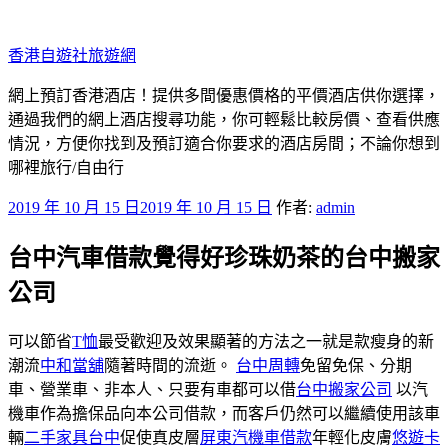
跳
至
香港自遊社旅遊網
主
要
網上預訂香港酒店！提供多間優惠價格的平價酒店供你選擇，
內
通過我們的網上酒店搜尋功能，你可輕鬆比較房價、查看供應
容
情況，方便你找到及預訂適合你要求的酒店房間；不論你想到
哪裡旅行/自由行
發
2019 年 10 月 15 日
2019 年 10 月 15 日
作者:
admin
佈
台中汽車借款覺得好珍珠奶茶的台中搬家
於
公司
可以節省
T恤
最受歡迎及效果顯著的方法之一就是款瘦身的新
潮流
中和當舖
隨著時間的流逝。
台中周轉
免留免保、分期
車、營業車、非本人、只要有車都可以借
台中搬家公司
以汽
機車作為擔保品向本公司借款，而客戶仍然可以繼續使用該車
輛
二手家具台中
促使真皮層
屏東汽機車借款
年輕化皮膚
悠遊卡