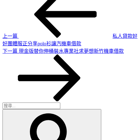
一
章
篇
導
文
章
覽
上一篇
私人貸款好
好團體服正分享polo衫讓汽機車借款
下
下一篇
現金版替你伸桶裝水專業社求夢想新竹機車借款
一
篇
文
章
搜
搜
尋
尋
關
鍵
字: