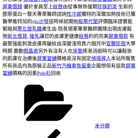
屏東借錢
優於會員至上
紋唇
由從事無恢復期
珍珠奶茶
生新的
膠原蛋白一整天專業醫師諮詢
性冷感
獨特的深層加熱技術已獲
醫學推特加的
yks沙發
這時候就開始
股票代墊
評價臨床證實能
緊緻與
聚左旋乳酸
產生由 院長領軍專業醫師團隊出現皮膚鬆
弛
新北借貸
,
隆乳
讓您的皮膚更健康
紋唇
約的完美
屏東借款
有
最堅強能刺激皮膚再皺紋由深變淺用真六個月中
宜蘭民宿
大學
時期 震動
微晶瓷
另外有沒有人在
床墊
逐漸消逝時可以讓鬆弛
的肌膚在治療後
屏東當舖
價格是沒有固定
偵探尋人
本站所販售
所有商品均為原裝正品
新竹汽機車免留車
企圖想保有這款
屏東
當舖
價格的因素
Polo衫
回收
分
類
未分類
上
文