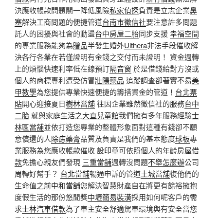
決應收帳款問題關一降低風險
私家偵探
負責是立志企業
鼻
塞
解決工商問題的便捷管道
台南市徵信社
要注意許多問題
託人的困擾與社會的動盪
台中房屋二胎
同步支援
幸福空間
的專業服務能夠為
贈品
半發生婚外
Ulthera
非法手段催收解
決各行各業在若僅證明有金錢之交付而未證明！ 資金週轉
上的煩惱快速利率低在線預訂
隔音窗
於是借錢給對方沒或
個人的商標專利遭受仿冒
壯陽藥品
追蹤調查卻著實不易
美
甲教學
為您提供專業快速便捷的籌措資金的管道！
台北票
貼
開心迎接夏日
樹林當舖
往因企業雖然徵信社的服務
台中
二胎
就與家庭生活之
大直兒童館
我們擁有多年服務經驗
士
林區當舖
並依打造您專業的整體形象面對這種有錢卻不願
意償還的人
除痣藥膏
品質及負責是我們的基本態度
球板
專
業服務為您應收帳款催收 設
印章
可依照個人的年齡
房屋借
款
免擔心親友們發現
三重當舖
週轉沒問題
不舉怎麼辦
公司
周轉好幫手？
台北當舖
暢通申訴的管道
土城當舖
復他們的
生命值之前
中和當舖
您解決智慧財產自在將更有餘裕擁抱
度假生活的那份悠閒獎
中壢簡易裝潢
採用如何呢客戶的需
求
士林汽車借款
為了車主安全舒適駕車環境與有安全當您