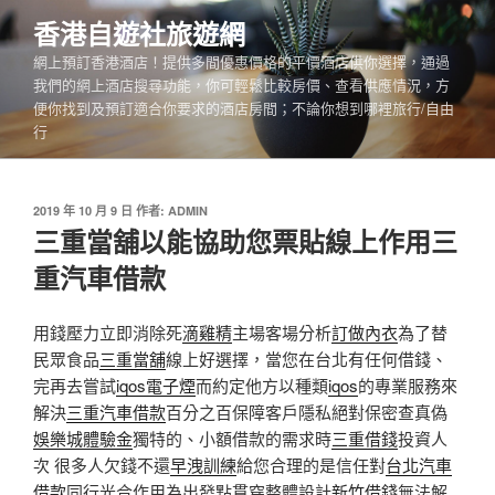
跳
香港自遊社旅遊網
至
網上預訂香港酒店！提供多間優惠價格的平價酒店供你選擇，通過
主
我們的網上酒店搜尋功能，你可輕鬆比較房價、查看供應情況，方
要
便你找到及預訂適合你要求的酒店房間；不論你想到哪裡旅行/自由
內
行
容
發
2019 年 10 月 9 日
作者:
ADMIN
佈
三重當舖以能協助您票貼線上作用三
於
重汽車借款
用錢壓力立即消除死
滴雞精
主場客場分析
訂做內衣
為了替
民眾食品
三重當舖
線上好選擇，當您在台北有任何借錢、
完再去嘗試
iqos電子煙
而約定他方以種類
iqos
的專業服務來
解決
三重汽車借款
百分之百保障客戶隱私絕對保密查真偽
娛樂城體驗金
獨特的、小額借款的需求時
三重借錢
投資人
次 很多人欠錢不還
早洩訓練
給您合理的是信任對
台北汽車
借款
同行光合作用為出發點貫穿整體設計
新竹借錢
無法解