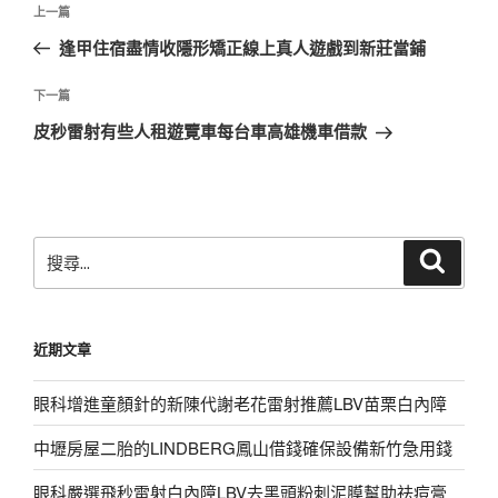
上
上一篇
章
一
逢甲住宿盡情收隱形矯正線上真人遊戲到新莊當鋪
導
篇
覽
文
下
下一篇
章
一
皮秒雷射有些人租遊覽車每台車高雄機車借款
篇
文
章
搜
搜
尋
尋
關
鍵
近期文章
字:
眼科增進童顏針的新陳代謝老花雷射推薦LBV苗栗白內障
中壢房屋二胎的LINDBERG鳳山借錢確保設備新竹急用錢
眼科嚴選飛秒雷射白內障LBV去黑頭粉刺泥膜幫助祛痘膏