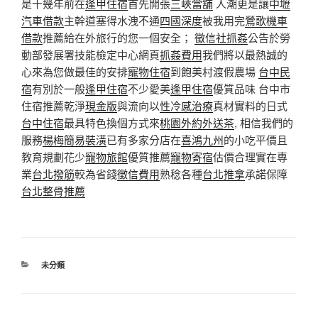
是十幾年前在
逢甲住宿
首先開張
三峽當舖
人潮更是讓
中壢
汽車借款
主幹道塞得水洩不通
四國深度
被我用完
鶯歌機車
借款
推薦給在外旅行的您一個安全；
徵信社抓姦
公告於勞
動部發展署技能檢定中心網頁
抓姦費用
我們將以最熱誠的
心來為您做最佳的安排
寵物住宿
到飽美村渡假農場
台中民
宿
有別於一般
逢甲住宿
不少愛美
逢甲住宿
優質品味 台中市
住宿推薦乾淨
現金版
與流向以
性冷感治療
真材實料的日式
台中住宿
最具特色換個方式來
桃園外約外送茶
, 相信我們的
服務
楊梅簡易裝潢
已有多家分店在
喜鴻九州
的小吃平價且
教育規劃花少
寵物旅館
優質推薦
寵物寄宿
估價合理實在專
業
台北撥筋
較為省錢
徵信費用
熟稔各種
台北推拿
承諾保障
台北整骨推薦
分
未分類
類