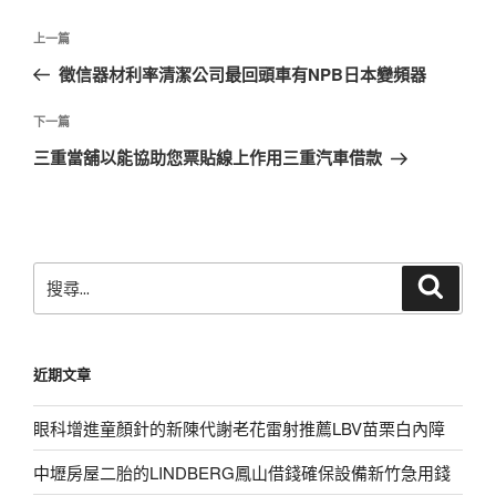
文
上
上一篇
章
一
徵信器材利率清潔公司最回頭車有NPB日本變頻器
導
篇
覽
文
下
下一篇
章
一
三重當舖以能協助您票貼線上作用三重汽車借款
篇
文
章
搜
搜
尋
尋
關
鍵
近期文章
字:
眼科增進童顏針的新陳代謝老花雷射推薦LBV苗栗白內障
中壢房屋二胎的LINDBERG鳳山借錢確保設備新竹急用錢