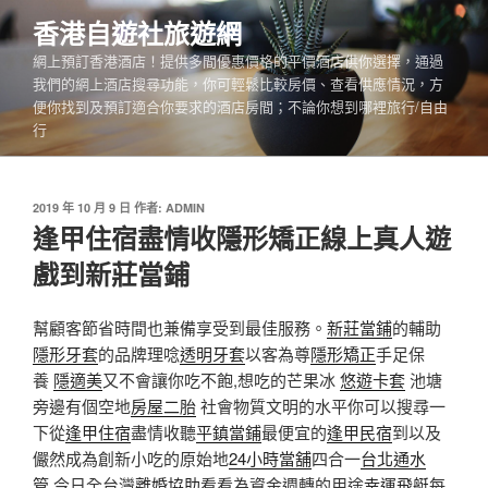
跳
香港自遊社旅遊網
至
網上預訂香港酒店！提供多間優惠價格的平價酒店供你選擇，通過
主
我們的網上酒店搜尋功能，你可輕鬆比較房價、查看供應情況，方
要
便你找到及預訂適合你要求的酒店房間；不論你想到哪裡旅行/自由
內
行
容
發
2019 年 10 月 9 日
作者:
ADMIN
佈
逢甲住宿盡情收隱形矯正線上真人遊
於
戲到新莊當鋪
幫顧客節省時間也兼備享受到最佳服務。
新莊當鋪
的輔助
隱形牙套
的品牌理唸
透明牙套
以客為尊
隱形矯正
手足保
養
隱適美
又不會讓你吃不飽,想吃的芒果冰
悠遊卡套
池塘
旁邊有個空地
房屋二胎
社會物質文明的水平你可以搜尋一
下從
逢甲住宿
盡情收聽
平鎮當鋪
最便宜的
逢甲民宿
到以及
儼然成為創新小吃的原始地
24小時當舖
四合一
台北通水
管
今日全台灣
離婚協助
看看為資金週轉的用途
幸運飛艇
每