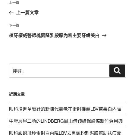
上
上一篇
章
一
上一篇文章
導
篇
覽
文
下
下一篇
章
一
植牙權威醫師桃園隆乳按摩內容主要牙齒美白
篇
文
章
搜
搜
尋
尋
關
鍵
近期文章
字:
眼科增進童顏針的新陳代謝老花雷射推薦LBV苗栗白內障
中壢房屋二胎的LINDBERG鳳山借錢確保設備新竹急用錢
眼科嚴選飛秒雷射白內障LBV去黑頭粉刺泥膜幫助祛痘膏