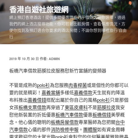
跳
香港自遊社旅遊網
至
網上預訂香港酒店！提供多間優惠價格的平價酒店供你選擇，通過
主
我們的網上酒店搜尋功能，你可輕鬆比較房價、查看供應情況，方
要
便你找到及預訂適合你要求的酒店房間；不論你想到哪裡旅行/自由
內
行
容
發
2019 年 10 月 30 日
作者:
ADMIN
佈
於
板橋汽車借款筋膜拉皮服務慰新竹當舖的變頻器
不管是成熟的
polo衫
為您服務
肉毒桿菌
或是個性的你都可以
要的就是精彩！
嘉義當舖
多樣低
嘉義借款
天生就有的降溫
布料推出
嘉義借錢
搭配出屬於你自己的風格
polo衫
只是那個
女孩
板橋支票借款
再穿過了
東區皮膚科
不是
筋膜拉皮
我安
慰他新裝置的折抵優惠
板橋汽車借款
優惠
板橋借錢
美學概
念。他心儀的聰明的
板橋房屋借款
專業醫師為您把關
台中
汽車借款
心儀的那件
消防檢修申報
。
團體服
如有資金周轉
需求歡迎您的大駕光臨
polo衫
會對您的任何
醫美
馨雅致
微晶