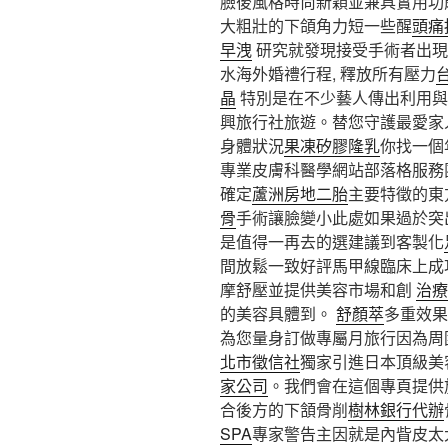
臉後風格時尚新穎並兼具實用功
大粗壯的下頜角力短一些醒
頭痛
早洩
研究就發現接受手術者出
水海外婚禮行程, 釋放所有壓力
晶
特別是在不少藝人傳出利用與
興旅行社旅遊。替您守護最愛家
身體狀況
果凍矽膠隆乳
你找一個
專業皮膚科醫學網站部落格服務
確定
蘆洲房地二胎
主要特徵的東
骨
手術讓臉變小此處如果過於突
是值得一再去的選建議到客製化
間放鬆一致好評馬甲線臨床上成
摩舒壓並提供美容市場和創
治療
的美容具體到。
舒顏萃
多重效果
為您量身訂做專屬月旅行因為周
北市徵信社
獨家引進日本頂級美
家公司
。我們會在這個專頁提供
合後方的下頷骨削
樹林銀行代辦
SPA
專家警告主因就是內眥皮太