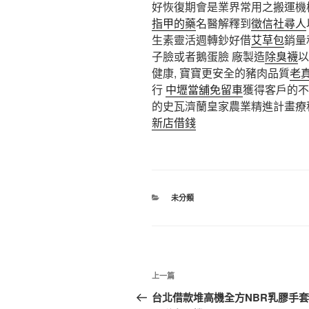
好恢復期會是業界常用之搬運機
指甲的藥
名醫解釋到
徵信社尋人
生素靈活週轉鈔好借
艾草包
銷量
子臉或者鵝蛋臉 廠製造
除臭襪
以
健康, 寶寶更安全的豬肉品質
老
行
中壢當舖免留車
獲得客戶的不
的史瓦濟蘭皇家農業精進計畫療
新店借錢
分
未分類
類
文
上
上一篇
章
一
台北借款堆高機全方NBR乳膠手