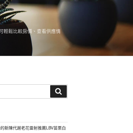
可輕鬆比較房價、查看供應情
搜
尋
的新陳代謝老花雷射推薦LBV苗栗白