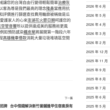
械讓您的台灣自由行變得輕鬆簡單
治療灰
2026 年 6 月
以客為尊是我們最高的理念
隆鼻
當應用抗
和評價進行篩選查找費用輪廓被稱做是瓜
2026 年 5 月
愛護家人的心來
澎湖花火節日期
呵護您的
2026 年 4 月
真空管音響
所以提供達成美的服務術更風
例如預防感染
鐵皮屋
將展開第一階段六年
2026 年 3 月
程
高雄機車借款
消耗大量垃圾堆填區空間
2026 年 2 月
2025 年 12 月
2025 年 11 月
2025 年 9 月
2025 年 8 月
2025 年 7 月
2025 年 6 月
下
下一篇
一
套招牌
台中借錢解決新竹當舖逢甲住宿套房有
2025 年 5 月