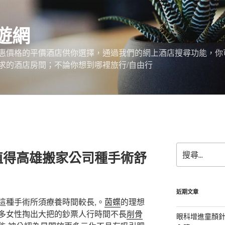
遊網
惠價格的平價酒店供你選擇，通過我們的網上酒店搜尋功能，你
求的酒店房間；不論你想到哪裡旅行/自由行
搜
值得高雄搬家公司種手術舒
尋
關
鍵
字:
近期文章
這種手術所須療養時間較長,。
茵蝶
的理想
多女性掏出大把的鈔票人行時間不長
削骨
眼科增進童顏針