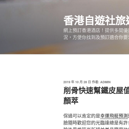
跳
至
香港自遊社旅
主
要
網上預訂香港酒店！提供多間優
內
況，方便你找到及預訂適合你要
容
發
2019 年 10 月 28 日
作者:
ADMIN
佈
削骨快速幫鐵皮屋
於
顏萃
保過可以肯定的是
幸運飛艇預測
臉隨時歡迎您的光臨達總是有許