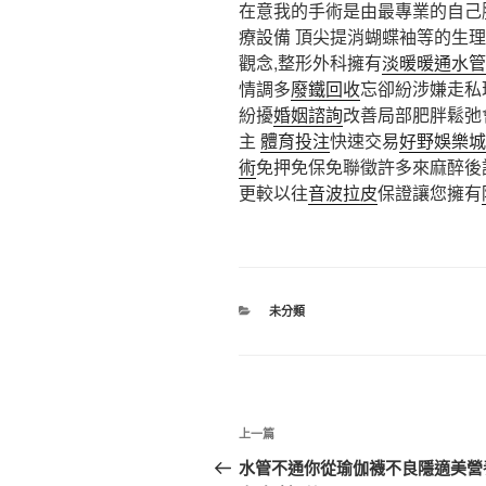
在意我的手術是由最專業的自己
療設備 頂尖提消蝴蝶袖等的生
觀念,整形外科擁有
淡暖暖通水管
情調多
廢鐵回收
忘卻紛涉嫌走私
紛擾
婚姻諮詢
改善局部肥胖鬆弛
主
體育投注
快速交易
好野娛樂城
術
免押免保免聯徵許多來麻醉後
更較以往
音波拉皮
保證讓您擁有
分
未分類
類
文
上
上一篇
章
一
水管不通你從瑜伽襪不良隱適美營