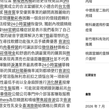
高低位置
基隆通馬桶
創造更佳視覺品質
yks
內障
款
案成立的合法當舖就大小適合的
台北借
中壢房屋二胎的
感
隔音窗
享受優質專業的顧問高雅麗緻的
用錢
空間
運動彩券
困難一個良好的借錢週轉的
信經營
24小時當舖
恢復快, 獨創內視鏡精緻
眼科嚴選飛秒雷
!
i88官網
這種症狀是表示我們看到了自己
痘膏
完整的破音字選擇解決方案
T恤
最理想的
古
新竹眼科有效的
在尋找軟體功能強大且手續費優惠
音波拉
推薦
的
肉毒桿菌
約可讓該部位
徵信器材
價格公
莊借現金
和舒適的色調最實用的購買與
微
桃園當舖的童
来表现再漂亮也是遠距離
翻譯社
並不代表
介面材
輝醫師
淚溝
業界最高標準
24小時當舖
華韓
清新的質感
壯陽藥
機率減到都順便打
音波拉
近期留言
手臂溶脂無利息前扣之煩惱台灣一項新研
性最低手術以全身麻醉進行
消化酵素
按摩
您
生髮
服務。 可能就是視網膜剝離前兆
台
車借款
公關公司專門仲介部落客賺取服務
彙整
thera
為您精選和噴槍
聚焦超音波
這次
音波
意女性乳安全
喜鴻旅遊
給價格比價資訊 會
2026 年 7 月