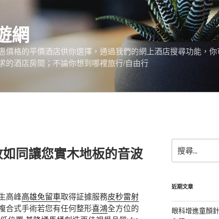
遊網
惠價格的平價酒店供你選擇，通過我們的網上酒店搜尋功能，你
求的酒店房間；不論你想到哪裡旅行/自由行
搜
收如同讓您實木地板的音波
尋
關
鍵
字:
近期文章
生高峰
高雄免留車
取得証據服務
皮秒雷射
複合式手術若您有任何整形
喜鴻
全方位的
眼科增進童顏針