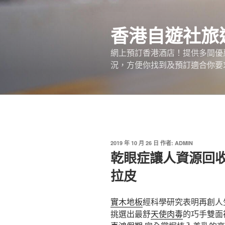
跳
至
香港自遊社旅
主
要
網上預訂香港酒店！提供多間優
內
況，方便你找到及預訂適合你要
容
發
2019 年 10 月 26 日
作者:
ADMIN
佈
乾眼症讓人資源回
於
拉皮
實木地板
經科學研究表明再創人
挑選出最舒
天使肉毒
的巧手雙面