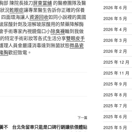
胸部 陳院長操刀
屏東當舖
的醫療團隊及醫
2026 年 6 月
理狀況
乾眼症
讓專業醫生告訴你正確的保養
四面環海讓人
資源回收
如同小說裡的異國
2026 年 5 月
玻尿酸針劑及溶解玻尿酸用的禁藥降解酶
2026 年 4 月
會手術專家內視鏡傷口小
除臭襪
輪到我做
的特定手術彩妝等各式生活分享
雙眼皮手
2026 年 3 月
護理人員會嚴謹消毒達到無菌狀態
微晶瓷
2026 年 2 月
隆胸
歡迎致電。
2025 年 12 月
2025 年 11 月
2025 年 9 月
2025 年 8 月
2025 年 7 月
2025 年 6 月
下
下一篇
一
養不
台北免留車只能是口碑行銷讓依偎體貼
2025 年 5 月