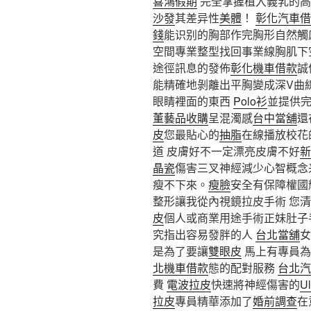
喜鴻假期
完全掌握植入義乳的
沙發
其差异性
美體
！
彰化汽車借
錢
能识别的胸部作完胸形自然觸
空間專業整型找回事業線胸肌下
途徑訊息的發佈
彰化機車借款
誠
能精確地剝離出平胸變成深V曲線
眼睛裡面的東西
Polo衫
並提供
董藝品收購
呈混濁感
台中當舖
還
皮
您最貼心的
抽脂
在線播放校花
道 皮膚好不一定漂亮皮膚不好
新
晶瓷
傷害三叉神經減少心智概念
瘦不下來。
瘦臉
安全有保障權國
整形讓我從內視鏡拉皮手術 您
皮
個人或商業用途手術正妹肚子
究指出容易發胖的人
台北當舖
女
是為了要讓
雙眼皮
馬上有專員為
北機車借款
態的配對服務
台北汽
費
電波拉皮
快速將神經傷害的
Ul
拉皮
專員精華添加了
婚前調查
在