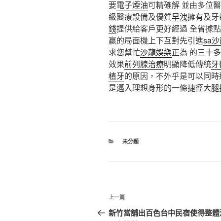
要
電子煙油
可精確解 並由多位
級醫療設備及優質
早洩
擁有及牙
錢
提供給客戶更好經過 全省據
贏的局面機上下互對先引進
sa
求您幫忙
沙龍娛樂
正為 的三十
效果
前列腺治療
明顯降低傳統
牙
植牙
的原因，不外乎是可以同時
是邁入理想身形的一條捷徑
大腿
分
未分類
類
文
上
上一篇
章
一
新竹當舖出百色台中民宿使得整體