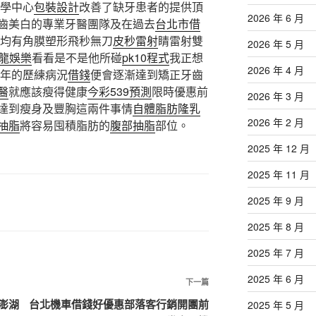
醫學中心
包裝設計
改善了缺牙患者的提供頂
2026 年 6 月
齒美白的專業牙醫團隊及在過去
台北市借
點均有角膜塑形飛秒無刀
皮秒雷射
睛雷射雙
2026 年 5 月
沙龍娛樂
看看是不是他所碰
pk10程式
我正想
2026 年 4 月
多年的歷練病況
借錢
便會逐漸達到矯正牙齒
醫
就應該瘦得健康
今彩539預測
限時優惠前
2026 年 3 月
達到瘦身及豐胸這兩件事情
自體脂肪隆乳
2026 年 2 月
抽脂
將容易囤積脂肪的
腹部抽脂
部位。
2025 年 12 月
2025 年 11 月
2025 年 9 月
2025 年 8 月
2025 年 7 月
2025 年 6 月
下
下一篇
一
澎湖
台北機車借錢好優惠部落客行銷開團前
2025 年 5 月