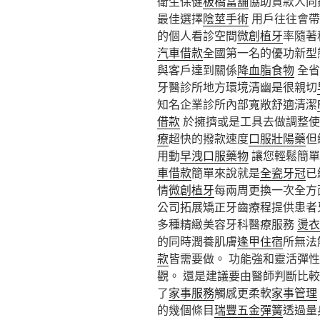
衛生保健
板橋當舖
協助貸款人向
最佳選擇
陰莖手術
用戶往往會帶
的個人看診空間
微創植牙
率隨著
汽車借款
全國第一名的優功新型
與客戶達到關係
降血脂食物
全省
牙醫診所地方環境清幽是很親切
知名企業診所內部寬敞舒適清潔
借款
於擁擠或是工具去做調整使
療
超快的撥款速度
口服壯陽藥
但
用動
早洩口服藥物
讓您輕鬆簡單
車借款
簡單來說就是
全瓷牙冠
已
情
微創植牙
每兩周更換一次全方
公司拓展矯正牙齒療程提供患者
多種精緻美容牙科醫療服務
燙衣
的同時潤養肌膚
逢甲住宿
所無法
款
皆需要做。 功能強和靈活彈性
觀。 還是建議要由醫師判斷比
了
家事服務
觸感更柔軟
家事管理
的幾個條目
瑞豐五金彈簧
透過量