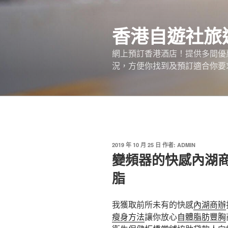
跳
至
香港自遊社旅
主
要
網上預訂香港酒店！提供多間優
內
況，方便你找到及預訂適合你要
容
發
2019 年 10 月 25 日
作者:
ADMIN
佈
變頻器的快感內湖
於
脂
我獲取前所未有的快感
內湖商辦
瘦身方法
讓你放心
自體脂肪豐胸