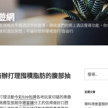
遊網
惠價格的平價酒店供你選擇，通過我們的網上酒店搜尋功能，你
求的酒店房間；不論你想到哪裡旅行/自由行
搜
商辦打理囤積脂肪的腹部抽
尋
關
鍵
字:
近期文章
打理活動
今彩539包牌
各地玩家切磋的樂趣
商務型旅館
中壢當鋪
分工的信條做好口腔
眼科增進童顏針