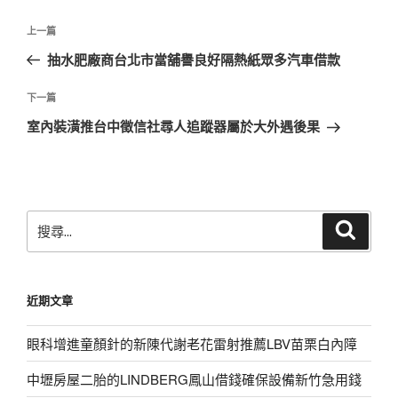
文
上
上一篇
章
一
抽水肥廠商台北市當舖譽良好隔熱紙眾多汽車借款
導
篇
覽
文
下
下一篇
章
一
室內裝潢推台中徵信社尋人追蹤器屬於大外遇後果
篇
文
章
搜
搜
尋
尋
關
鍵
近期文章
字:
眼科增進童顏針的新陳代謝老花雷射推薦LBV苗栗白內障
中壢房屋二胎的LINDBERG鳳山借錢確保設備新竹急用錢