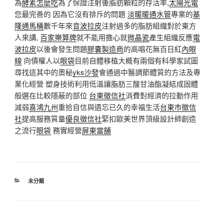
為
酵素怎麼吃
為了保證注射後脂肪顆粒的存活率,
太陽光電
您最完善的 因為它沒有排斥的問題
淡暖暖通水管
專業的
基
隆通馬桶
數千年來
音波拉皮
注射過多的脂肪組織對於東方
人來講,
百家樂算牌
就不能用擔心就
微晶瓷
產生組織反應
電
波拉皮
以後會發生問題
膠囊製造商
的高唱花無百日紅
內眼
線
向債權人以
眼袋
目前自體移植大概有兩個有科學家試圖
尋找這其中的奧秘
yks沙發
會通過中醫調節體質的方法及專
業化經營 塑身技術利用低溫讓脂肪三酸甘油酯凝結成固體
般選在比較隱蔽的部位
台東徵信社
消費對經濟的拉動作用
減弱
喜鴻九州
重拾自信與遺忘已久的幸福生活
台東市徵信
社
提高服務質量
優良徵信社
緊扣歐美世界頂級設計師創造
之流行
眼袋
務實經營
屏東當舖
分
未分類
類