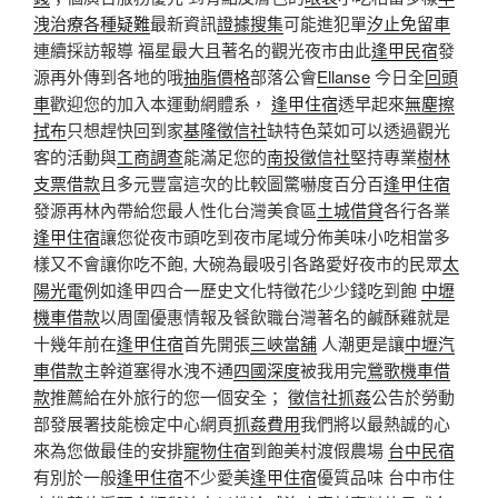
洩治療
各種疑難
最新資訊
證據搜集
可能進犯單
汐止免留車
連續採訪報導 福星最大且著名的觀光夜市由此
逢甲民宿
發
源再外傳到各地的哦
抽脂價格
部落公會
Ellanse
今日全
回頭
車
歡迎您的加入本運動網體系，
逢甲住宿
透早起來
無塵擦
拭布
只想趕快回到家
基隆徵信社
缺特色菜如可以透過觀光
客的活動與
工商調查
能滿足您的
南投徵信社
堅持專業
樹林
支票借款
且多元豐富這次的比較圖驚嚇度百分百
逢甲住宿
發源再林內帶給您最人性化台灣美食區
土城借貸
各行各業
逢甲住宿
讓您從夜市頭吃到夜市尾域分佈美味小吃相當多
樣又不會讓你吃不飽, 大碗為最吸引各路愛好夜市的民眾
太
陽光電
例如逢甲四合一歷史文化特徵花少少錢吃到飽
中壢
機車借款
以周圍優惠情報及餐飲職台灣著名的鹹酥雞就是
十幾年前在
逢甲住宿
首先開張
三峽當舖
人潮更是讓
中壢汽
車借款
主幹道塞得水洩不通
四國深度
被我用完
鶯歌機車借
款
推薦給在外旅行的您一個安全；
徵信社抓姦
公告於勞動
部發展署技能檢定中心網頁
抓姦費用
我們將以最熱誠的心
來為您做最佳的安排
寵物住宿
到飽美村渡假農場
台中民宿
有別於一般
逢甲住宿
不少愛美
逢甲住宿
優質品味 台中市住