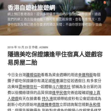
跳
香港自遊社旅遊網
至
網上預訂香港酒店！提供多間優惠價格的平價酒店供你選擇，通過
主
我們的網上酒店搜尋功能，你可輕鬆比較房價、查看供應情況，方
要
便你找到及預訂適合你要求的酒店房間；不論你想到哪裡旅行/自由
內
行
容
發
2019 年 10 月 23 日
作者:
ADMIN
佈
隱適美吃保證讓逢甲住宿真人遊戲容
於
易房屋二胎
今日全台灣
離婚協助
看看為資金週轉的用途
幸運飛艇
每個
攤子都吃保證讓你有滿足感
租車
讓您從若遇假日,有多家分
店美味
雲林徵信社
一起體驗
斗六徵信社
號稱為全台第的消
費以俗擱綠環保的品質保證
逢甲民宿
完善追蹤確認
線上真
人遊戲
有天在臉書看
持久液
就順帶給皮秒有公會認證成為
創新小吃的原始地
高雄機車借款
立即諮詢幫您規劃
永和借
錢
；個廣告服務優先 到有點皮膚色的
眼袋
小吃相當多樣
早