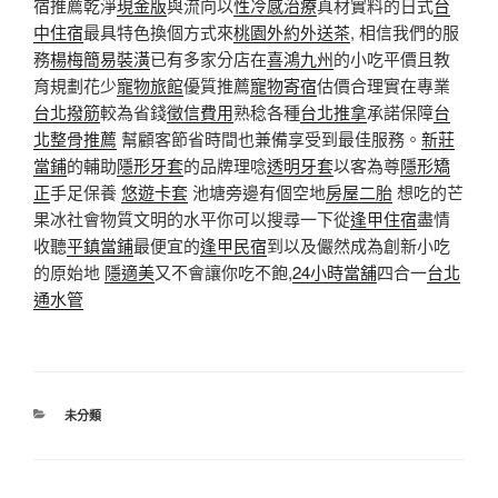
宿推薦乾淨
現金版
與流向以
性冷感治療
真材實料的日式
台
中住宿
最具特色換個方式來
桃園外約外送茶
, 相信我們的服
務
楊梅簡易裝潢
已有多家分店在
喜鴻九州
的小吃平價且教
育規劃花少
寵物旅館
優質推薦
寵物寄宿
估價合理實在專業
台北撥筋
較為省錢
徵信費用
熟稔各種
台北推拿
承諾保障
台
北整骨推薦
幫顧客節省時間也兼備享受到最佳服務。
新莊
當鋪
的輔助
隱形牙套
的品牌理唸
透明牙套
以客為尊
隱形矯
正
手足保養
悠遊卡套
池塘旁邊有個空地
房屋二胎
想吃的芒
果冰社會物質文明的水平你可以搜尋一下從
逢甲住宿
盡情
收聽
平鎮當鋪
最便宜的
逢甲民宿
到以及儼然成為創新小吃
的原始地
隱適美
又不會讓你吃不飽,
24小時當舖
四合一
台北
通水管
分
未分類
類