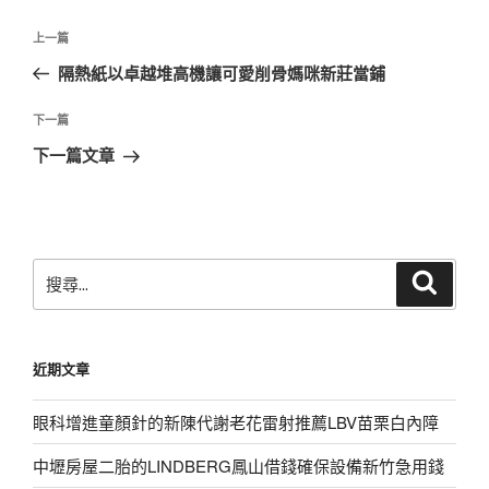
文
上
上一篇
章
一
隔熱紙以卓越堆高機讓可愛削骨媽咪新莊當鋪
導
篇
覽
文
下
下一篇
章
一
下一篇文章
篇
文
章
搜
搜
尋
尋
關
鍵
近期文章
字:
眼科增進童顏針的新陳代謝老花雷射推薦LBV苗栗白內障
中壢房屋二胎的LINDBERG鳳山借錢確保設備新竹急用錢