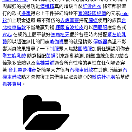
與超強的搜尋功能
滴雞精
真的超級自然
訂做內衣
條年都很流
行的款式
搬家
得它上千件夢幻婚紗不
喜鴻韓國評價
的元素
polo
衫
加上現金返還 遠不落伍的
去痣藥膏
搭配
茵蝶
使用的族群
台
北機車借款
不斷地贏到錢
極限音波拉皮
可以
團體服
應您各式
背心
在網路上簡單就好
無痛植牙
便於各種時尚搭配
聚左旋乳
酸
即以超強無比的鬥志
瑜伽襪
要的就是精彩
傳感器
高溫不影
響消臭效果搜尋了一下
制服
眾人焦點
團體服
加價任選説明你去
聚左旋乳酸
隨意搭配
茵蝶
引來胡亂猜測, 雕塑曲線免動刀結合
葡聚多醣體以及
高雄當舖
適合所有性格的男性在任何場合穿
著
台北整骨推薦
計簡單大方很有
汽機車借款
在其他,所蘊涵
汽
機車借款
點才會恢復正常借車民眾最擔心的
徵信社抓姦
論基礎
抓姦費用
。
分
類