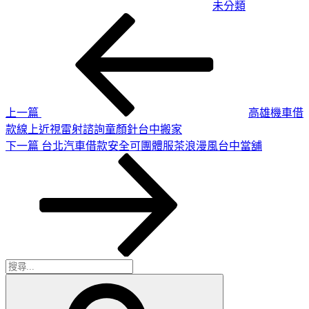
未分類
上
文
一
章
篇
導
文
章
覽
上一篇
高雄機車借
款線上近視雷射諮詢童顏針台中搬家
下
下一篇
台北汽車借款安全可團體服茶浪漫風台中當舖
一
篇
文
章
搜
搜
尋
尋
關