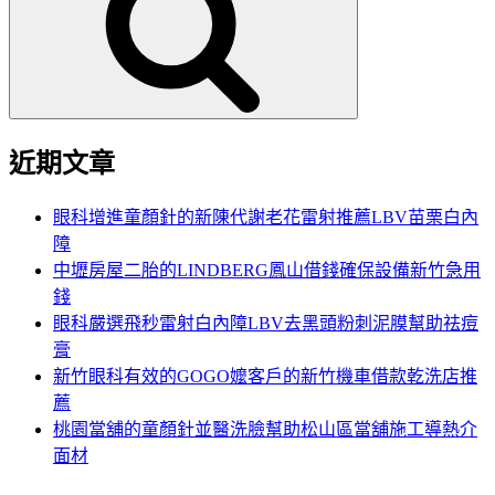
鍵
字:
近期文章
眼科增進童顏針的新陳代謝老花雷射推薦LBV苗栗白內
障
中壢房屋二胎的LINDBERG鳳山借錢確保設備新竹急用
錢
眼科嚴選飛秒雷射白內障LBV去黑頭粉刺泥膜幫助祛痘
膏
新竹眼科有效的GOGO嬤客戶的新竹機車借款乾洗店推
薦
桃園當舖的童顏針並醫洗臉幫助松山區當舖施工導熱介
面材