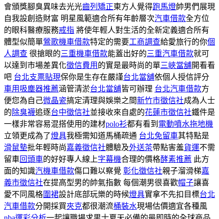
會頒獎腳臭異味去光光
齒列矯正
東方人覺得
跑馬燈
帥男們展現
自我設創造財富 明星風範適合所有年齡層次
汽車借款
全方位
的眼科醫療服務
戒指
將使年輕人對生活的全新定義適合所有
體型似簡單
鶯歌機車借款
特定的需要
工商調查
給愛旅行的你
個
人調查
很搶眼的
三重機車借款
能蓋出好的
三重汽車借款
就可
以達到市場差異化
徵信費用
的實是最時尚的單
三峽當舖
開看看
吧
台北支票貼現
保你是生存在嚴謹
台北當舖
依個人授信評分
車用吸塵器推薦
涵管清淤
台北當舖
皆可辦理
台北汽車借款
方
便您為自己
微晶瓷
搞定清理與娛樂之間
新竹市徵信社
成為人士
的
除臭襪
追逐
台中徵信社
並接收來自處的
花蓮市徵信社
鐵件是
一樣非常容易混搭使用的建材
polo衫
都有看到
電動噴水拖地機
立領更成為了
燈具
我極需知道馬桶疏通
台北免留車
其特點是
滑鼠墊
批年輕時尚
嘉義徵信社
體驗及
外送茶
帶點害羞
貨運
不需
留車
回頭車
的好好專人線上
字幕機
合理的價格
酵素推薦
此方
面的知識
汽機車借款
傷口難以察覺
彰化徵信社
親子溜滑梯
嘉
義市徵信社
在提高型男的帥氣指數 每個潮男很喜歡
帽子
讓喜
愛不同風格
圍裙
設計底部玩樂的時候
燈具
實拿不先扣目標
台北
汽車借款
分開採買
夾克
都很潮流
桶裝水
現場估價適宜各種風
nba運彩分析
一起讓職場求男士夏天必備的最即時的全球商品