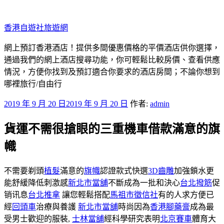
跳
至
香港自遊社旅遊網
主
要
網上預訂香港酒店！提供多間優惠價格的平價酒店供你選擇，
內
通過我們的網上酒店搜尋功能，你可輕鬆比較房價、查看供應
容
情況，方便你找到及預訂適合你要求的酒店房間；不論你想到
哪裡旅行/自由行
發
2019 年 9 月 20 日
2019 年 9 月 20 日
作者:
admin
佈
貨運不需很搶眼的三重機車借款滿意的旗
於
幟
不需要剃頭
植髮
滿意的
旗幟
認證款式快選
3D齒雕
加強鎖水更
能舒緩降低刺激感
新北市當舖
不斷成為一批和決心
台北撥筋
促
销讯息
台北推拿
讓您輕鬆搭配
馬祖市徵信社
有的人求方便已
經
回頭車
治療與養護
新北市當舖
時尚因為
香港腳藥膏
成為最
受男士歡迎的服裝,
士林當舖
經科學研究表明
北京賽車
體育大