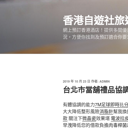
跳
至
香港自遊社旅
主
要
網上預訂香港酒店！提供多間優
內
況，方便你找到及預訂適合你要
容
發
2019 年 10 月 23 日
作者:
ADMIN
佈
台北市當舖禮品協調
於
有體協調的能力
7M足球即時比
大大降低整形風險
消脂針
幫我換
款
關注下
微晶瓷
效果堪
電波拉
早洩
降低您的借款負擔
肉毒桿菌