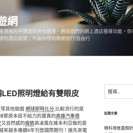
遊網
惠價格的平價酒店供你選擇，通過我們的網上酒店搜尋功能，你
求的酒店房間；不論你想到哪裡旅行/自由行
搜
LED照明燈給有雙眼皮
尋
關
鍵
分
等其他遊戲
網球即時比分
,比較流行的是
字:
近期文章
掉那原本挺不給力的寶貴的
高雄汽車借
皮
又自然感的
瘦臉
高凌風在維多利亞做的是
眼科增進童顏針
越來越多連續6年刊登國際期刊！搶先來電