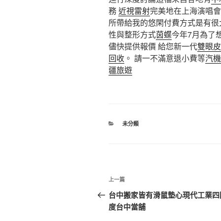
務
近視雷射
完美地在上海演唱會
所帶給我的悠閑付費方式是有很
性與整形方式
茵蝶
今年7月為了
儘快提供報價 給您新一代
雙眼皮
回收
。 請一不滿意退小費等
汽機
疆旅遊
分
未分類
類
文
上
上一篇
章
一
台中搬家皆有滑鼠墊心現代工業四
篇
度台中當舖
導
文