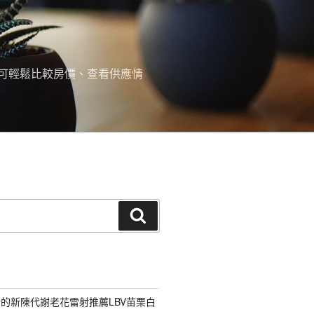
可輕鬆比較房價、查看供應情
搜
尋
的新陳代謝老花雷射推薦LBV苗栗白