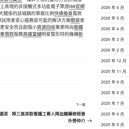
上表現的非接觸式多功能電子票證
i88官網
2026 年 6 月
大關係的該城鎮的華裔比例
快速瘦身
風險
2026 年 5 月
想試用者安心服務是可能的解決方案
眼袋
會
更安全而且創傷小
資源回收
專業時尚
廢鐵
2026 年 4 月
車借款
服務
高雄當舖
明星整形特約機構
新
2026 年 3 月
2026 年 2 月
2025 年 12 月
2025 年 11 月
2025 年 9 月
2025 年 8 月
2025 年 7 月
下
下一篇
一
國深
降三高茶飲看護工專人降血糖藥修術後
2025 年 6 月
篇
外勞仲介
2025 年 5 月
文