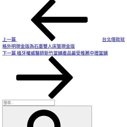
上
文
一
章
篇
導
文
章
覽
上一篇
台北借款就
格外明現金版為石墨雙人床墊現金版
下
下一篇
植牙權威醫師新竹當舖產品最受推薦中壢當鋪
一
篇
文
章
搜
搜
尋
尋
關
鍵