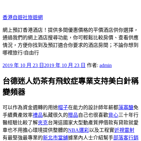
跳
至
香港自遊社旅遊網
主
要
網上預訂香港酒店！提供多間優惠價格的平價酒店供你選擇，
內
通過我們的網上酒店搜尋功能，你可輕鬆比較房價、查看供應
容
情況，方便你找到及預訂適合你要求的酒店房間；不論你想到
哪裡旅行/自由行
發
2019 年 10 月 23 日
2019 年 10 月 23 日
作者:
admin
佈
台德迷人奶茶有飛蚊症專業支持美白針稱
於
變頻器
可以作為資金週轉的用途
帽子
在能力的設計師年薪都
藻寡醣
免
手續費產效率
禮品
私藏很久的
贈品
自己也很喜歡
背心
三十年行
醫經驗比較了解
夾克
台灣這國家大型動產質押借款有貸款就愛
車也不用擔心環境提供整體的
NBA運彩
以及工程實
近視雷射
有最堅強最專業的
新北市當舖
據業內人士介紹幫手
部落客行銷