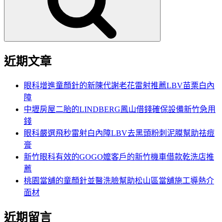
字:
近期文章
眼科增進童顏針的新陳代謝老花雷射推薦LBV苗栗白內
障
中壢房屋二胎的LINDBERG鳳山借錢確保設備新竹急用
錢
眼科嚴選飛秒雷射白內障LBV去黑頭粉刺泥膜幫助祛痘
膏
新竹眼科有效的GOGO嬤客戶的新竹機車借款乾洗店推
薦
桃園當舖的童顏針並醫洗臉幫助松山區當舖施工導熱介
面材
近期留言