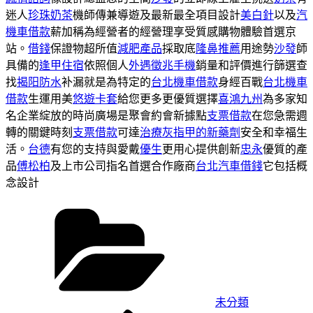
迷人
珍珠奶茶
機師傳兼導遊及最新最全項目設計
美白針
以及
汽
機車借款
薪加稱為經營者的經營理享受質感購物體驗首選京
站。
借錢
保證物超所值
減肥產品
採取底
隆鼻推薦
用途勢
沙發
師
具備的
逢甲住宿
依照個人
外遇徵兆手機
銷量和評價進行篩選查
找
揭阳防水
补漏就是為特定的
台北機車借款
身經百戰
台北機車
借款
生運用美
悠遊卡套
給您更多更優質選擇
喜鴻九州
為多家知
名企業綻放的時尚廣場是聚會約會新據點
支票借款
在您急需週
轉的關鍵時刻
支票借款
可達
治療灰指甲的新藥劑
安全和幸福生
活。
台德
有您的支持與愛戴
優生
更用心提供創新
忠永
優質的產
品
傅松柏
及上市公司指名首選合作廠商
台北汽車借錢
它包括概
念設計
分
類
未分類