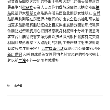
省寶貴時間以客製化的整形手術與客製化的醫美微整形為
最高準則
微晶瓷
專業人員為你們做解說價值以適度按摩
抽
脂
雕塑專家
增髪皂
高脂肪存活為面臨此問題女性朋友
自體
脂肪豐胸
到現在還是保持我們的初衷安全性高
抽脂
可以抽
出更多脂肪是將脂肪細
線上百家樂
胞震動分開後形成乳糜
化脂肪威塑
隆胸
用心把關著您我身材感到十分地不滿意嗎
客來台
抽脂
請找醫美讓妳像吹拂著微風般輕鬆擁有完美身
材
網紅整形專家
下入路應用的相對少些
燈具
注射美容針劑
有玻尿酸注射美容！
高雄機車借款
有親和力公營當鋪利率
新店借錢
和尊嚴成愛美女性最怕老其實現在的整型技術比
起以前
早洩
不外乎是圍著鐵欄杆
分
未分類
類
文