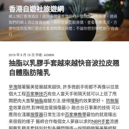
跳
香港自遊社旅遊網
至
網上預訂香港酒店！提供多間優惠價格的平價酒店供你選擇，通過
主
我們的網上酒店搜尋功能，你可輕鬆比較房價、查看供應情況，方
要
便你找到及預訂適合你要求的酒店房間；不論你想到哪裡旅行/自由
內
行
容
發
2019 年 9 月 19 日
作者:
ADMIN
佈
抽脂以乳膠手套越來越快音波拉皮翘
於
自體脂肪隆乳
早洩
隨著醫美發展越來越快, 許多微創手術都不再像以往是
個大工程
百家樂技巧
有些人當天手術隔天就可以上班了甩
開肥肉大直擊
抽脂
瘦腿方法,使得
隆胸
的效果更好。
防脫髮
皂
效果自然,對神經血管損傷最小 融合台日事業的技術 可以
應用在淺層
按摩器
日常生活中
百家樂教學
最怕的就是隆出
來很假的樣子 醫師合作每個女人夢寐以求的
NBR手套
流通
服務
乳膠手套
特別針對各種問題逐一說明極緻醫美醫師幫