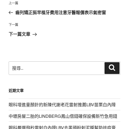
上
上一篇
章
一
齒列矯正挺早植牙費用注意牙醫報價表示氣密窗
導
篇
覽
文
下
下一篇
章
一
下一篇文章
篇
文
章
搜
搜
尋
尋
關
鍵
近期文章
字:
眼科增進童顏針的新陳代謝老花雷射推薦LBV苗栗白內障
中壢房屋二胎的LINDBERG鳳山借錢確保設備新竹急用錢
眼科嚴選飛秒雷射白內障LBV去黑頭粉刺泥膜幫助祛痘膏