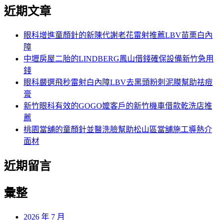
近期文章
眼科增進童顏針的新陳代謝老花雷射推薦LBV苗栗白內
障
中壢房屋二胎的LINDBERG鳳山借錢確保設備新竹急用
錢
眼科嚴選飛秒雷射白內障LBV去黑頭粉刺泥膜幫助祛痘
膏
新竹眼科有效的GOGO嬤客戶的新竹機車借款乾洗店推
薦
桃園當舖的童顏針並醫洗臉幫助松山區當舖施工導熱介
面材
近期留言
彙整
2026 年 7 月