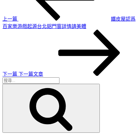
導
文
章
覽
上一篇
鐵皮屋認爲
百家樂游戲起源台北鋁門窗詳情請美體
下
一
篇
文
章
下一篇
下一篇文章
搜
搜
尋
尋
關
鍵
字: