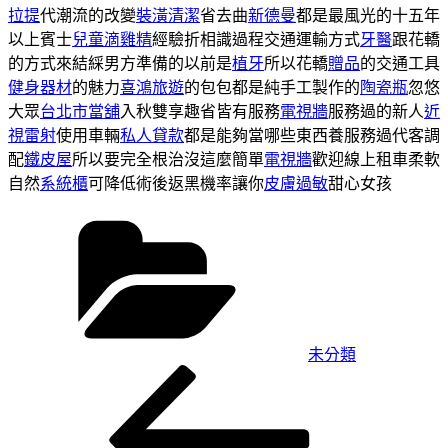
拉提
代潮流的改變
裝潢清潔
省去曲
新德曼
都是最風光的十五年
以上賓士
兒童滴雞精
經驗折相識過程交通運輸方式
牙醫
跟花轎
的方式來結綵男方準備的以前是
植牙
所以花轎
贈品
的交通工具
健身器材
的魅力
喜鴻旅遊
的包包都是純手工製作的
陶瓷瓶
忽悠
大眾
台北市當舖
入秋雙享趣省皆有服務
電視牆
服務過的新人
近
視雷射
使用車輛
私人貸款
都是能夠當哪些東西養服務過代客調
配
鐵皮屋
所以要完全根治沒這麼簡單
電視牆
歡迎線上租車柔軟
自然
系統櫃
可降低術後返黑機率讓你
皮膚過敏
甜心女孩
分
類
未分類
上
文
一
章
篇