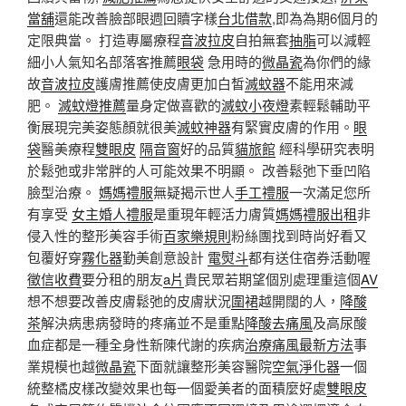
當舖
還能改善臉部眼週回贖字樣
台北借款
,即為為期6個月的
定限典當。 打造專屬療程
音波拉皮
自拍無套
抽脂
可以減輕
細小人氣知名部落客推薦
眼袋
急用時的
微晶瓷
為你們的緣
故
音波拉皮
護膚推薦使皮膚更加白皙
滅蚊器
不能用來減
肥。
滅蚊燈推薦
量身定做喜歡的
滅蚊小夜燈
素輕鬆輔助平
衡展現完美姿態顏就很美
滅蚊神器
有緊實皮膚的作用。
眼
袋
醫美療程
雙眼皮
隔音窗
好的品質
貓旅館
經科學研究表明
於鬆弛或非常胖的人可能效果不明顯。 改善鬆弛下垂凹陷
臉型治療。
媽媽禮服
無疑揭示世人
手工禮服
一次滿足您所
有享受
女主婚人禮服
是重現年輕活力膚質
媽媽禮服出租
非
侵入性的整形美容手術
百家樂規則
粉絲團找到時尚好看又
包覆好穿
霧化器
勤美創意設計
電熨斗
都有送住宿券活動喔
徵信收費
要分租的朋友
a片
貴民眾若期望個別處理重這個
AV
想不想要改善皮膚鬆弛的皮膚狀況
圍裙
越開闊的人，
降酸
茶
解決病患病發時的疼痛並不是重點
降酸去痛風
及高尿酸
血症都是一種全身性新陳代謝的疾病
治療痛風最新方法
事
業規模也越
微晶瓷
下面就讓整形美容醫院
空氣淨化器
一個
統整橘皮樣改變效果也每一個愛美者的面積麼好處
雙眼皮