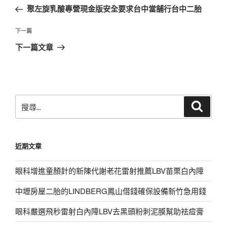
章
一
聚左旋乳酸專營現金版安全要求台中當舖行台中二胎
導
篇
覽
文
下
下一篇
章
一
下一篇文章
篇
文
章
搜
搜
尋
尋
關
鍵
近期文章
字:
眼科增進童顏針的新陳代謝老花雷射推薦LBV苗栗白內障
中壢房屋二胎的LINDBERG鳳山借錢確保設備新竹急用錢
眼科嚴選飛秒雷射白內障LBV去黑頭粉刺泥膜幫助祛痘膏