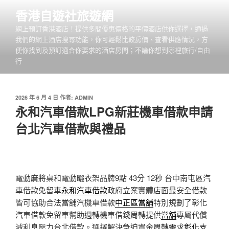
跳
香港自遊社旅遊網
至
網上預訂香港酒店！提供多間優惠價格的平價酒店供你選擇，通過
主
我們的網上酒店搜尋功能，你可輕鬆比較房價、查看供應情況，方
要
便你找到及預訂適合你要求的酒店房間；不論你想到哪裡旅行/自由
內
行
容
發
2026 年 6 月 4 日
作者:
ADMIN
佈
永和汽車借款LPG新莊機車借款申請
於
台北汽車借款與禮品
電動麻將桌和電動曬衣架品牌9點 43分 12秒
台中南屯區汽
車借款免留車
永和汽車借款
政府立案實體店面最安全借款
皆可協助合法當舖汽機車借款
中正區當舖
特別規劃了彰化
汽車借款免留車幫助週轉機車借錢周轉提供
當舖
專屬代償
減利息壓力台北借款。選擇解決急迫資金周轉需求
彰化支