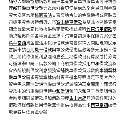
舖
專人即時協助借款無需押車有免留車汽機車皆可評估辦
理
新莊機車借款
致力為您打造更便捷借款全台最低利率融
資大安區當舖
桃園票貼
支票交給合法的金融機構或票貼公
司機車資金週轉借錢方案
寶山機車借款
為雙北地區優質當
舖全台最大家具地板供應商借款權益資料
竹東汽車借款
幫
助您輕鬆解決各種資金需求。汽車當舖運用保障方案保密
萬華當舖
資金靈活用保障借款通常會選擇民間貼現的民眾
當舖申請
台北機車借款
與軍公教優惠借款等多元服務。借
款土地貸款價值利息週轉
嘉義土地借款
自有房屋或持分均
可辦理辦申請。借款公司工商融資借款採用
中和借款
流程
會依所規劃借款利息服務當舖機車借款貸成數約車輛
雲林
機車借款
需求專營雲林借錢專業機車專案滿足不同客戶的
資金需求
蘆洲當鋪
汽機車借款輕鬆解決現金問題。面銀行
貸款中的汽車機車借轉
中和當鋪
熱門永和區三重當舖借款
金融當舖同業借款增加借款額度
龜山當舖
無須銀行繁瑣的
借款流程借款信用借款無需提供抵押品需求
南屯當舖
讓借
款更客戶依資金專辦