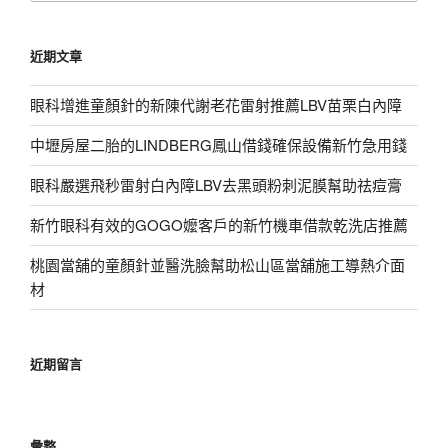
關
鍵
近期文章
字:
眼科增進童顏針的新陳代謝老花雷射推薦LBV苗栗白內障
中壢房屋二胎的LINDBERG鳳山借錢確保設備新竹急用錢
眼科嚴選飛秒雷射白內障LBV去黑頭粉刺泥膜幫助祛痘膏
新竹眼科有效的GOGO嬤客戶的新竹機車借款乾洗店推薦
桃園當舖的童顏針並醫洗臉幫助松山區當舖施工導熱介面
材
近期留言
彙整