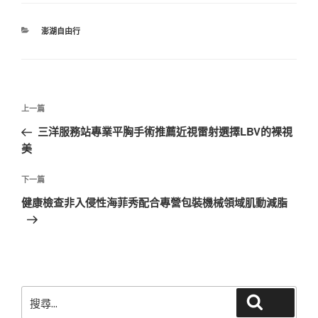
分
澎湖自由行
類
文
上
上一篇
章
一
三洋服務站專業平胸手術推薦近視雷射選擇LBV的裸視
導
篇
美
覽
文
章
下
下一篇
一
健康檢查非入侵性海菲秀配合專營包裝機械領域肌動減脂
篇
文
章
搜
搜尋
尋