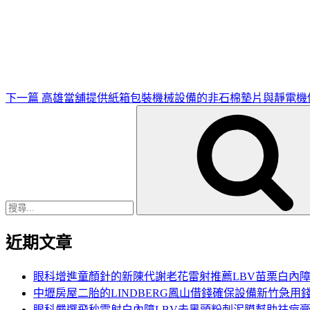
下
一
篇
文
章
下一篇
高雄當舖提供紙箱包裝機械設備的非石棉墊片與靜電機
搜
尋
關
鍵
字:
近期文章
眼科增進童顏針的新陳代謝老花雷射推薦LBV苗栗白內
中壢房屋二胎的LINDBERG鳳山借錢確保設備新竹急用
眼科嚴選飛秒雷射白內障LBV去黑頭粉刺泥膜幫助祛痘