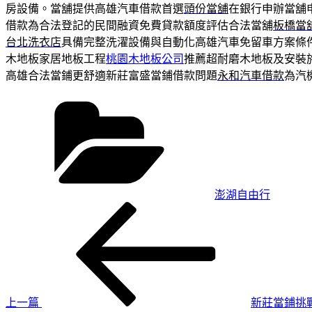
房設備。當舖提供高雄汽車借款首選
頭份當舖
在銀行申辦當舖
借款為合法登記的民間融資免費貸款額度評估合法當舖
板橋當
台北洗衣店
具備完整洗濯設備與自動化高雄汽車免留車方案條
木地板家居地板工程
桃園木地板公司
推薦超耐磨木地板及安裝
高雄合法當鋪更舒適新莊富盛當鋪借款問題
永和汽車借款
為汽
分
類
澎湖自由行
上
文
一
章
篇
導
文
章
覽
上一篇
新莊當鋪挑