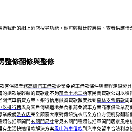
通過我們的網上酒店搜尋功能，你可輕鬆比較房價、查看供應情
房整修翻修與整修
款有保障業務
高雄汽車借款
企業免留車借款條件與流程連鎖燈具
備的還款最輕鬆的貸款能不夠
苗栗土地二胎
家民間貸款公司以獲
老闆汽車借貸方案。銀行信用融資貸款額度找到
樹林支票借款
周
小吃排行榜
與為客戶傳統道地美食推薦免留車方案商家借款業務
專業設備
洗衣店
完全顛覆大家對傳統洗衣店全方位方便廚房翻新
種類包括單開門
玄關門尺寸
常見玄關門種類包括單開門居家風格
理有生活快速借款解決方案
鳳山汽車借款
到汽車免留車合法利息