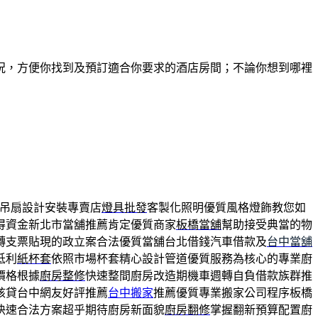
況，方便你找到及預訂適合你要求的酒店房間；不論你想到哪裡
吊扇設計安裝專賣店
燈具批發
客製化照明優質風格燈飾教您如
得資金新北市當舖推薦肯定優質商家
板橋當舖
幫助接受典當的物
轉支票貼現的政立案合法優質當舖台北借錢汽車借款及
台中當舖
低利
紙杯套
依照市場杯套精心設計管道優質服務為核心的專業廚
價格根據
廚房整修
快速整間廚房改造期機車週轉自負借款族群推
核貸台中網友好評推薦
台中搬家
推薦優質專業搬家公司程序板橋
快速合法方案超乎期待廚房新面貌
廚房翻修
掌握翻新預算配置廚