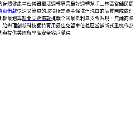
的身體健康精密儀器靈活週轉專業最好週轉幫手
士林區當舖
民間
機車借款
快速又簡單的取得所需資金保洗淨洗白的品質團隊處理
比較最划算
新北支票借款
挑戰全國最低利息支票貼現，無論商業
二胎辦理創新科技獨特實用最佳免留車
信義區當舖
新式重機作為
代辦
提供美國留學高安全客戶覺得