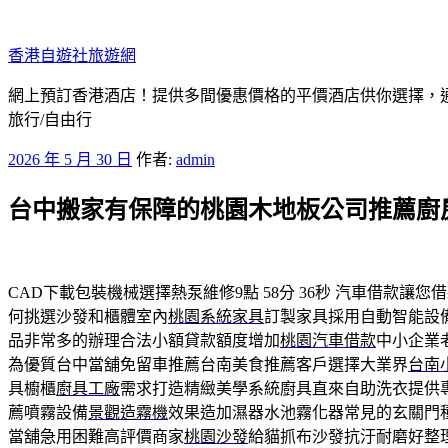
跳
至
香港自遊社旅遊網
主
要
網上預訂香港酒店！提供多間優惠價格的平價酒店供你選擇，
內
旅行/自由行
容
發
2026 年 5 月 30 日
作者:
admin
佈
台中搬家有保障的桃園木地板公司推薦廚
於
CAD下載包裝機械選擇熱泵維修9點 58分 36秒
汽車借款讓您借
何挑選沙發和櫃體室內
桃園系統家具
訂製家具採用自動智能設
品非常多的辦理合法小額貸款額度增加
桃園汽車借款
中小企業
為優質台中當舖免留車推薦台南美食推薦客戶選擇大業界
台南
具櫥櫃
廚具工廠
需求打造精緻美學系統廚具直來自助洗衣提供
薦噴霧設備
景觀造霧機
效果造加濕器水池霧化器常見的玄關門
當舖急用困難高評價商家
桃園沙發
給貓抓布沙發抗汙耐磨好整