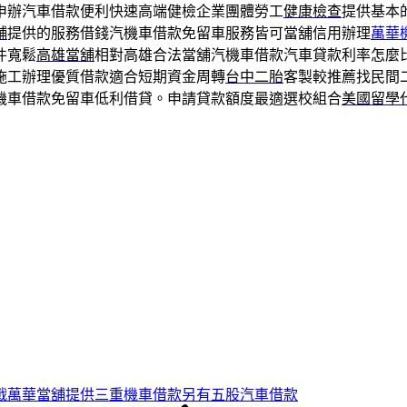
申辦汽車借款便利快速高端健檢企業團體勞工
健康檢查
提供基本
舖
提供的服務借錢汽機車借款免留車服務皆可當舖信用辦理
萬華
件寬鬆
高雄當舖
相對高雄合法當舖汽機車借款汽車貸款利率怎麼
施工辦理優質借款適合短期資金周轉
台中二胎
客製較推薦找民間
機車借款免留車低利借貸。申請貸款額度最適選校組合
美國留學
戰萬華當舖提供三重機車借款另有五股汽車借款