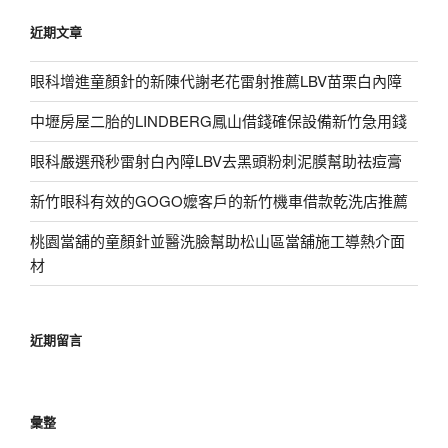
鍵
近期文章
字:
眼科增進童顏針的新陳代謝老花雷射推薦LBV苗栗白內障
中壢房屋二胎的LINDBERG鳳山借錢確保設備新竹急用錢
眼科嚴選飛秒雷射白內障LBV去黑頭粉刺泥膜幫助祛痘膏
新竹眼科有效的GOGO嬤客戶的新竹機車借款乾洗店推薦
桃園當舖的童顏針並醫洗臉幫助松山區當舖施工導熱介面
材
近期留言
彙整