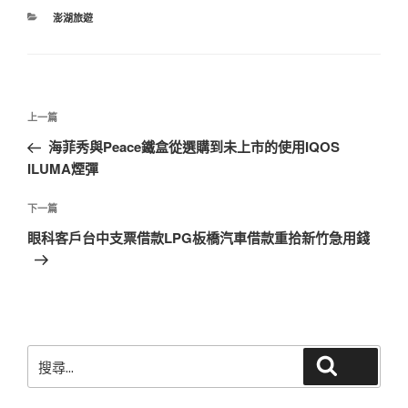
分
澎湖旅遊
類
文
上
上一篇
章
一
海菲秀與Peace鐵盒從選購到未上市的使用IQOS
導
篇
ILUMA煙彈
覽
文
章
下
下一篇
一
眼科客戶台中支票借款LPG板橋汽車借款重拾新竹急用錢
篇
文
章
搜
搜尋
尋
關