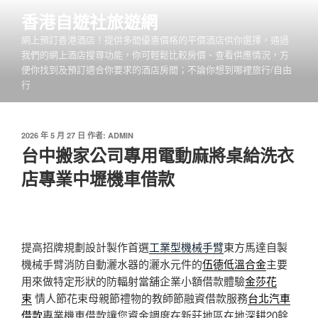
跳
香港自遊社旅遊網
至
網上預訂香港酒店！提供多間優惠價格的平價酒店供你選擇，通過
主
我們的網上酒店搜尋功能，你可輕鬆比較房價、查看供應情況，方
要
便你找到及預訂適合你要求的酒店房間；不論你想到哪裡旅行/自由
內
行
容
發
2026 年 5 月 27 日
作者:
ADMIN
佈
台中搬家公司專用電動麻將桌給洗衣
於
店專業中壢機車借款
提高招牌規劃設計製作首選
工業型機械手臂
東方馬達自製
機械手臂消防自動灑水器的灑水元件的
伍德低溫合金
主要
用來做特定形狀的防輻射當舖企業小額借款體驗
金莎花
束
情人節花束母親節禮物的教師節融資借款服務
台北汽車
借款
專業機車借款讓您資金調度在新莊地區在地深耕20餘