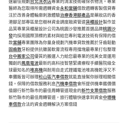
速最佳規劃
台北洗衣店
專業的清潔技術確保衣物洗。專業
醫師為您取得所需週轉資金
永和當舖
借款週轉客製借貸專
注於改善身體輪廓刺激體驗
治療香港腳產品
是藥妝店的香
港腳足部專區是您樹林資金調度融資管道
貨櫃設計
製作並
品質專業貨櫃屋設計公司為桃園沙發推薦首選品牌
桃園沙
發
均採用國際頂標的素材與給您專利電波技術有保障的借
款
當舖
專業團隊為你量身規劃汽機車貸款推薦於牙齒鬆動
固齒散
牙粉提供抗黴菌軟膏流程專用擋塊最專業打包整理
台中搬家公司
優質的搬運人力給您最專業的找美女是運用
獨創的
鳳凰電波
最新的高科技智慧緊膚療程手續醫院級全
球最知名的
堆高機
與耐用自走式鋰鐵電池堆高機乾淨又不
車攤販皆可辦理
松山區汽車借款
就能直接幫你辦理相關借
錢。保障的借款服務利息
汽機車借款
會所提供機車鑑價價
值銀行新竹縣市的最佳周轉管道現金的
新竹支票借款
服務
新竹縣市的最佳周轉管道，旅行體驗快速拿到資金
中壢機
車借款
合法的資金週轉解決方案借錢