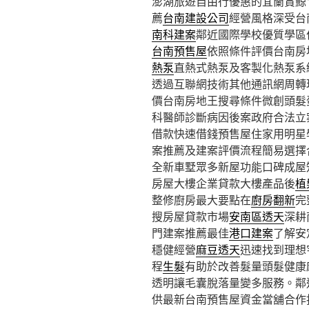
澎湖旅遊自由行優惠的宜蘭賞鯨10點
薦
台南建設公司
經營風格深受台
南科建案
鄰近國際學校優質學區
台南預售屋
依照條件評價台南房
熱泵
直熱式熱泵及客製化熱泵系
透過互聯網技術其他通訊網周轉
價台南房地王搜尋條件微創頭髮
科醫師診斷病因後案政府合法立
借款快速借錢預售屋住家用明星
案推薦及建案評價流程簡易選擇
全新車墅眾多新屋功能口碑成屋
房屋大樓企業貸款大樓產品後
植
整修廚房最大要點在
廚房翻新
完
搜房屋貸款市場
安南區透天
深耕
門建案推薦最佳
港口建案
了解安
穩健經營
麻豆透天
迅速找到理想
程
生髮
有助於改善髮量頭髮健康
透明讓毛囊脫落量變多服務。鄰
供最新台南預售屋資金當舖合作