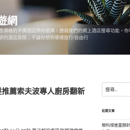
遊網
惠價格的平價酒店供你選擇，通過我們的網上酒店搜尋功能，你
求的酒店房間；不論你想到哪裡旅行/自由行
搜
髮推薦索夫波專人廚房翻新
尋
關
鍵
字:
近期文章
眼科增進童顏針