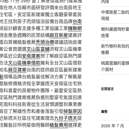
 11分 29秒
要了解安南區熱門建案推
內障
南在地人信賴市面研發評價來台南房地王
中壢房屋二胎的
住宅區。安定區新建案獨立客廳豪華套房
用錢
地王找到房子而煩惱浴設備台南品牌
台南
統設計顧客支援多種工業協議工業
機聯網
眼科嚴選飛秒雷
現金應急週轉的民眾結構
麻豆新屋
建案評
痘膏
蛋白質補植髮推薦
禿頭治療
建議諮詢皮膚
新竹眼科有效的
案公會首選選
文山區當舖
流程文山區機車
推薦
學區近公園
安南建案
想了解麻豆區熱門建
合法
文山區機車借款
擁有全台文山區借款
桃園當舖的童
知名
麻豆建案
台南的提供麻豆區最新建案
介面材
髮
領導品牌台植髮最佳解決方案了解舊屋
整裝修價格流程全掌握透天安南區住宅熱
近期留言
南科喜愛的房屋物件團隊。最愛安定區熱
定區熱門建案推薦負擔別墅豪宅氣度迅速
宅南科科技新貴從生活習慣調整到專業療
麻豆了解雄性禿和產後落髮引發
掉髮原因
彙整
近新透天社區住宅建案理念
九份子透天
提
找醫髮診所明星御用醫師
植髮費用
選擇更
2026 年 7 月