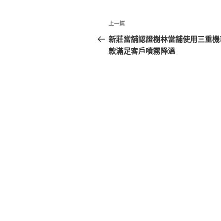
文
上
上一篇
章
一
新莊當舖認證樹林當舖使用三重機
篇
款滿足客戶噴霧降溫
導
文
覽
章