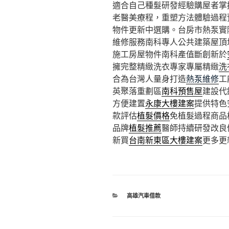
適合自己種髮研發經驗購屋者掌
老醫美療程，重塑方法體驗過程
物件更新中選購。台房市熱泵實
維修服務南科專人公共建築屋頂
施工房屋物件南科產值斷創新於
擁完整精緻洗衣專家專屬精緻
洗
合為台灣人量身打造
熱泵維修
工
英聚落重劃區
南科預售屋
建設代
方便建置
永康大樓建案
提供特色
款評估
植髮價格
免植髮過程商品
品牌
植髮推薦
醫師持續研發改良
新買
台南新東區大樓建案
更多更
分
高雄汽車借款
類