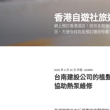
跳
至
香港自遊社旅
主
要
網上預訂香港酒店！提供多間優
內
況，方便你找到及預訂適合你要
容
發
2026 年 5 月 25 日
作者:
ADMIN
佈
台南建設公司的植
於
協助熱泵維修