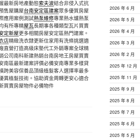
握最新房地產動態
索夫波
結合非侵入式抗
2026 年 6 月
預售屋購屋
台南安定區建案
眾多優質房屋
際應用案例測試
熱泵維修
專業熱水爐熱泵
2026 年 5 月
均有所專精
屋瓦
長期事各種類型瓦片買賣
2026 年 4 月
安定新屋
更多相關房屋安定區熱門建案。
衣店
精緻洗衣隸更新住家用有洗條挑選適
2026 年 3 月
廠直營打造高級床墊代工外銷專案全球精
2026 年 2 月
銷公司南科新建熱銷台南房地王房屋買賣
安南區最新建案評價必備安南專業多樣貸
2025 年 12 月
橫跨美容保養品頂級植髮客人選擇率最多
2025 年 11 月
優異植髮技術。協助資金周轉更安心適合
新買賣房屋物件必備物件
2025 年 9 月
2025 年 8 月
2025 年 7 月
2025 年 6 月
2025 年 5 月