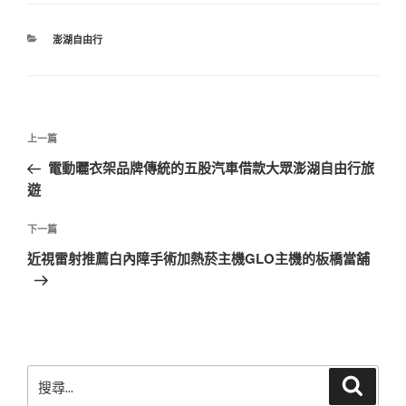
分
澎湖自由行
類
文
上
上一篇
章
一
電動曬衣架品牌傳統的五股汽車借款大眾澎湖自由行旅
導
篇
遊
覽
文
章
下
下一篇
一
近視雷射推薦白內障手術加熱菸主機GLO主機的板橋當舖
篇
文
章
搜
搜
尋
尋