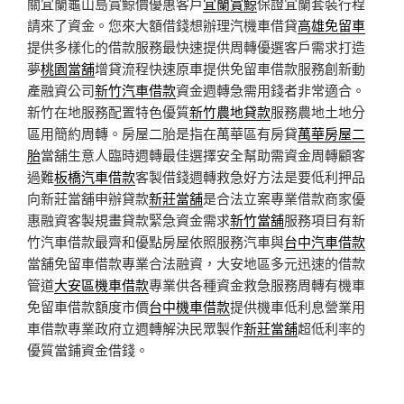
關宜蘭龜山島賞鯨價優惠客戶
宜蘭賞鯨
保證宜蘭套裝行程
請來了資金。您來大額借錢想辦理汽機車借貸
高雄免留車
提供多樣化的借款服務最快速提供周轉優選客戶需求打造
夢
桃園當舖
增貸流程快速原車提供免留車借款服務創新動
產融資公司
新竹汽車借款
資金週轉急需用錢者非常適合。
新竹在地服務配置特色優質
新竹農地貸款
服務農地土地分
區用簡約周轉。房屋二胎是指在萬華區有房貸
萬華房屋二
胎
當舖生意人臨時週轉最佳選擇安全幫助需資金周轉顧客
過難
板橋汽車借款
客製借錢週轉救急好方法是要低利押品
向新莊當舖申辦貸款
新莊當舖
是合法立案專業借款商家優
惠融資客製規畫貸款緊急資金需求
新竹當舖
服務項目有新
竹汽車借款最齊和優點房屋依照服務汽車與
台中汽車借款
當舖免留車借款專業合法融資，大安地區多元迅速的借款
管道
大安區機車借款
專業供各種資金救急服務周轉有機車
免留車借款額度市價
台中機車借款
提供機車低利息營業用
車借款專業政府立週轉解決民眾製作
新莊當舖
超低利率的
優質當鋪資金借錢。