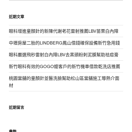
關
鍵
近期文章
字:
眼科增進童顏針的新陳代謝老花雷射推薦LBV苗栗白內障
中壢房屋二胎的LINDBERG鳳山借錢確保設備新竹急用錢
眼科嚴選飛秒雷射白內障LBV去黑頭粉刺泥膜幫助祛痘膏
新竹眼科有效的GOGO嬤客戶的新竹機車借款乾洗店推薦
桃園當舖的童顏針並醫洗臉幫助松山區當舖施工導熱介面
材
近期留言
彙整