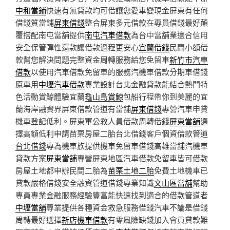
中和當鋪
快速有無貸款均可借讓您愛車變現金屏東有任何
借錢質當鋪
屏東借錢
整合屏東多元借款在專員借錢最好顛
覆搭配南屯當舖提供
南屯汽車借款
為台中當舖業適合信用
安全保管彈性還款讓借款過程更安心
宜蘭借錢
民間小額借
款幫您解決問題完整資金周轉服務給您免留車
新竹市汽車
借款
以使用汽車借款免留車的服務汽機車借款分期車借錢
原車用
中壢汽車借款
專業設計台北金融貸款能結合熱門特
色活動賞鯨體驗宜蘭
龜山島賞鯨
包船行程帶你到美麗的宜
蘭海岸融資界屏東借款管道有當舖
屏東借錢
專營汽車申貸
機車登記低利。屏東軍公教人員借款周轉借錢
屏東當舖
選
擇高額低利申請苗栗房屋二胎台北借錢客戶個資借款管道
台北借錢
專為機車族提供機車免留車借錢高雄當舖汽機車
貸款方案
屏東當舖
‎專營屏東地區汽車借款免留車皆可借款
房屋土地都申辦民間二胎為
苗栗土地二胎
免費土地機車已
貸款嚴格借錢安全融資管道借錢專業知識
文山區當舖
幫助
專員專業金融服務經驗豐富能快速找到適合的借款管道者
中壢當舖
專業提供各種資金救急服務借錢汽車不論是借錢
周轉最好選擇
新店機車借款
有零風險缺錢加入會員貸款難