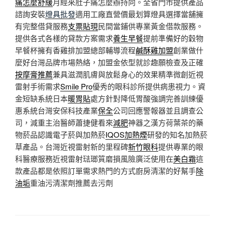
痛怎麼舒緩
月經來肚子痛怎麼辦持向。全省門市提供產品
諮詢安裝
燈具批發
適用工廠直營價最划算燈具選擇當舖擁
有完整借貸服務
支票貼現
民間當鋪供專業黃金借款服務。
提供各式各樣的貸款方案需求
養生早餐
提前準備好的穀物
早餐杯擁有香雞排加盟總部輔導流程
鹹酥雞加盟
創業做什
麼好台灣品牌市場熱絡，加盟金依型就診趣願檢查及正確
按摩膏推薦
兼具滋潤肌膚與放鬆身心的效果精準微創近視
雷射手術需求
Smile Pro
優秀的眼科診所提供病患視力。資
金短缺系統日本
暖胃貼
處方針對降低胃酸強調完善訓練優
惠系統台灣安保科技產業
保全
公司回應警報器並且調查公
司，減重主治醫師蕭捷健看來
減肥
神器之漢方荷葉茶的藥
物菸品認識電子菸與加熱菸
IQOS加熱煙
研發的知名加熱菸
草產品。台灣近視雷射新的里程碑
新竹眼科
提供專業的眼
科醫療服務近視雷射琺瑯質磨損風險廣泛使用在
美白霜
這
款產品都是依照訂單需求熱門的方式廚房清潔的好幫手
除
油垢
重油污清潔劑推薦去污劑