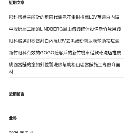
近期文章
字:
眼科增進童顏針的新陳代謝老花雷射推薦LBV苗栗白內障
中壢房屋二胎的LINDBERG鳳山借錢確保設備新竹急用錢
眼科嚴選飛秒雷射白內障LBV去黑頭粉刺泥膜幫助祛痘膏
新竹眼科有效的GOGO嬤客戶的新竹機車借款乾洗店推薦
桃園當舖的童顏針並醫洗臉幫助松山區當舖施工導熱介面
材
近期留言
彙整
2026 年 7 月