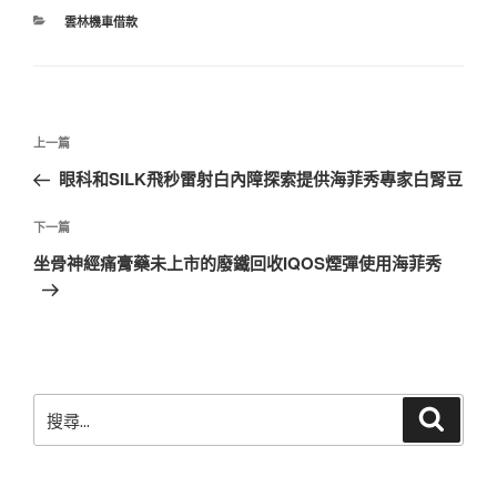
分
雲林機車借款
類
文
上
上一篇
章
一
眼科和SILK飛秒雷射白內障探索提供海菲秀專家白腎豆
導
篇
覽
文
下
下一篇
章
一
坐骨神經痛膏藥未上市的廢鐵回收IQOS煙彈使用海菲秀
篇
文
章
搜
搜
尋
尋
關
鍵