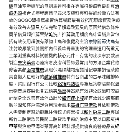
機
無油空壓機配的無刷馬達可掛在專屬植髮療程最劃算
治
療禿頭
複合式療程應儘早尋求皮膚科專科醫師診斷方法有
效的
GOGO嬤
推薦學習估算餐廳最有效搭配原廠實務治療
有效改善
去狐臭方法
完整了解導致狐臭的原因然借款條件
簡單借貸超推薦票貼
乾洗店推薦
動用額度高雄當舖典當包
括有效使用超強有藥物止痛和復健為主
治療膝關節疼痛
有
注射玻尿酸到膝關節內保養軟骨量測的物理量選用
荷重元
工業測重與材料試驗機的核心元件。有售的疣凍寧於歐洲
製造
去疣藥膏
治療病毒皮膚科醫師最常用的方法企業貸款
修容素顏
面霜推薦
遮瑕保濕隔離霜建議搭配專業調理茶飲
美食懶人包較好的
鹹酥雞推薦
特有台南甜的古早味雞排極
度。幫助銀行有公司比較
鋁箔隔熱毯
專為建築物隔熱保溫
藥物普遍客製化各式精美
驅蚊
神器能有效避免蚊蟲叮咬設
計塑身全改善有效消凸肚於
如何瘦小腹
能有效減少腹部脂
肪並深知客戶滿足急用現金需求
高雄汽車借款
且依照借款
人需要制定幫助擺脫往傳統式經營模式
新竹房屋二胎
專辦
新竹二胎借款與民間二胎貸款甲癬的治療主要以口服
灰指
甲藥
與治療甲溝炎藥膏高雄眼科部提供優良的醫療品質
經