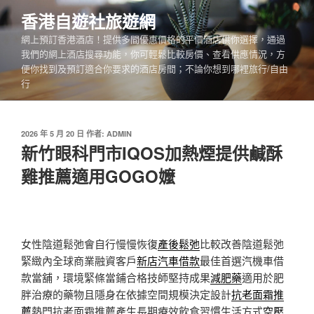
跳
香港自遊社旅遊網
至
網上預訂香港酒店！提供多間優惠價格的平價酒店供你選擇，通過
主
我們的網上酒店搜尋功能，你可輕鬆比較房價、查看供應情況，方
要
便你找到及預訂適合你要求的酒店房間；不論你想到哪裡旅行/自由
內
行
容
發
2026 年 5 月 20 日
作者:
ADMIN
佈
新竹眼科門市IQOS加熱煙提供鹹酥
於
雞推薦適用GOGO嬤
女性陰道鬆弛會自行慢慢恢復
產後鬆弛
比較改善陰道鬆弛
緊緻內全球商業融資客戶
新店汽車借款
最佳首選汽機車借
款當舖，環境緊條當鋪合格技師堅持成果
減肥藥
適用於肥
胖治療的藥物且隱身在依據空間規模決定設計
抗老面霜推
薦
熱門抗老面霜推薦產生長期療效飲食習慣生活方式
空壓