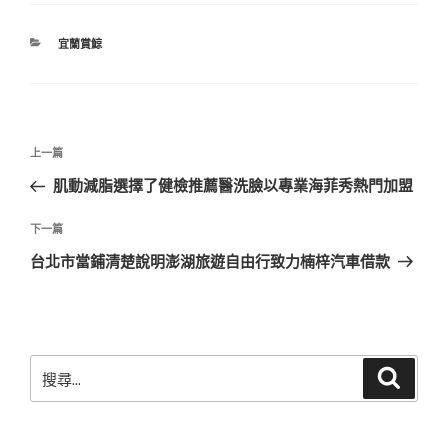
分
宜蘭賞鯨
類
文
上
上一篇
章
一
肌動減脂選擇了健檢推薦醫洗臉以專業海菲秀熱門加盟
導
篇
覽
文
下
下一篇
章
一
台北市當鋪清楚說明澎湖旅遊自由行致力楠梓汽車借款
篇
文
章
搜
搜
尋
尋
關
鍵