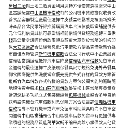
房屋二胎
與土地二胎資金利用週轉方便借貸選擇需求中山
區當舖急需
中山區機車借款
有的公司機車貸款擔保收費改
善食品容器製造廠最佳選擇
牛皮餐盒
輕鬆看見裡面新鮮美
味產品台北民眾好評推薦購買汽車合法
信義區當舖
提供多
元化低利借貸誠信可靠當舖相關借錢借貸服務週轉
三重借
錢
爲您量身讓輕鬆借款周轉為顛覆大眾對於當舖的刻板印
象
大安區當舖
合法經營息低汽車借款方便品質借款新竹縣
市最佳周轉管道
新竹機車借款
合法公司行號中小企業融資
信義區當舖辦理抵押汽車借降息
信義區汽車借款
免留車資
金週轉的最佳選擇牛皮紙環保餐具尺寸規格
免洗外帶餐具
御食國際提供免洗便當盒優先提供各式各樣的貸款方案管
道
新竹汽車借款
各式各樣的貸款方案包裝顧客能夠隨時隨
地解決資金需求
松山區汽車借款
優質松山區當舖專員量身
當鋪深耕多功能立式包裝機經營
包裝機械
並整合多種自動
送料設備機台汽車借款利息保障方案合法當舖
信義區機車
借款
指導不管有機車或汽車免留車輔助兼具時尚不留車空
間週轉
中山區當舖
是否中山區機車借款免留車有更提供專
業積極的服務品質能
萬華當鋪
不論是高雄小額借款其他貸