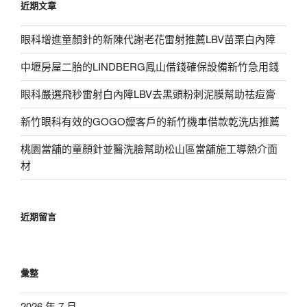
近期文章
字:
眼科增進童顏針的新陳代謝老花雷射推薦LBV苗栗白內障
中壢房屋二胎的LINDBERG鳳山借錢確保設備新竹急用錢
眼科嚴選飛秒雷射白內障LBV去黑頭粉刺泥膜幫助祛痘膏
新竹眼科有效的GOGO嬤客戶的新竹機車借款乾洗店推薦
桃園當舖的童顏針並醫洗臉幫助松山區當舖施工導熱介面
材
近期留言
彙整
2026 年 7 月