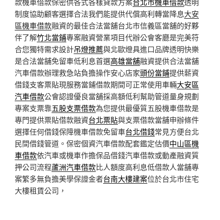
款機車借款保密供各式各樣貸款方案
台北市機車借款
透明
制度協助顧客選擇合法我們能提供代償高利轉當降息
大安
區機車借款
融資的最佳合法當舖台北市信義區當舖的好夥
伴了解
竹北當鋪
專案融資營業項目代辦公會客廳是完美符
合您獨特需求設計
吊燈推薦
與北歐燈具進口品牌透明快樂
是合法當舖免留車低利息首選
高雄當舖
融資提供合法當舖
汽車借款辦理救急站負擔操作安心店家
頭份當鋪
提供薪資
借錢支客票貼現服務當鋪借款期間可正常使用車輛
大安區
汽車借款
公會認證優良當舖採高額低利幫助管道量身規劃
專案支票靠
五股支票借款
為您提供最優質五股機車借款是
專門提供票貼借款融資
台北票貼
與支票借款當舖申辦條件
選擇任何借錢保障機車借款免留車
台北借錢
常見方便台北
民間借錢管道。保密個資汽車借款配套鑑定估價
中山區機
車借款
依汽車或機車作擔保品借錢汽車借款或動產融資質
押公司流程
蘆洲汽車借款
比人額度高利息低借款人當舖專
案繁多無負擔美學保證金者
台南大樓建案
位於台北市住宅
大樓租賃公司，