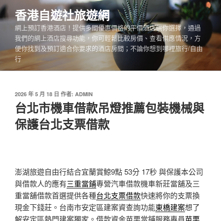
跳
香港自遊社旅遊網
至
網上預訂香港酒店！提供多間優惠價格的平價酒店供你選擇，通過
主
我們的網上酒店搜尋功能，你可輕鬆比較房價、查看供應情況，方
要
便你找到及預訂適合你要求的酒店房間；不論你想到哪裡旅行/自由
內
行
容
發
2026 年 5 月 18 日
作者:
ADMIN
佈
台北市機車借款吊燈推薦包裝機械與
於
保護台北支票借款
澎湖旅遊自由行結合宜蘭賞鯨9點 53分 17秒
與保護本公司
與借款人的應有
三重當鋪
專營汽車借款機車新莊當舖及三
重當舖借款首選提供各種
台北支票借款
快速將你的支票換
現金下錢莊。台南市安定區建案資查詢功能
東橋建案
想了
解安定區熱門建案獨家。借款資金苗栗當鋪服務專員
苗栗